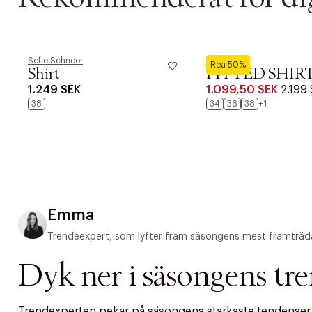
Sofie Schnoor
REMAIN
Rea 50%
Shirt
FITTED SHIR
1.249 SEK
1.099,50 SEK
2.199
38
34
36
38
+1
Emma
Trendeexpert, som lyfter fram säsongens mest framträd
Dyk ner i säsongens tr
Trendexperten pekar på säsongens starkaste tendenser – 