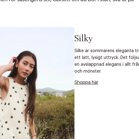
Silky
Silke är sommarens eleganta t
ett lätt, lyxigt uttryck. Det fö
en avslappnad elegans i allt från
och mönster.
Shoppa här
r at kunne se