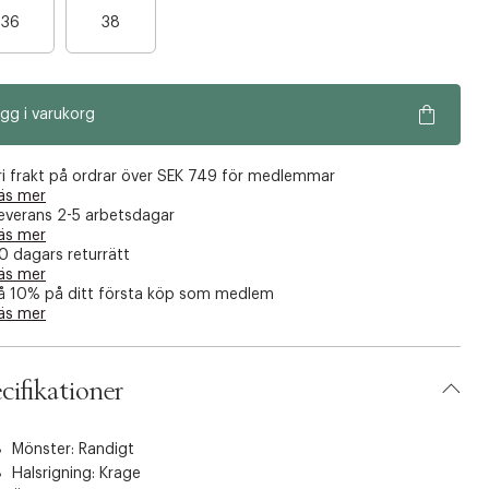
B
B
36
38
a
a
r
r
a
a
gg i varukorg
n
n
å
å
g
g
ri frakt på ordrar över SEK 749 för medlemmar
r
r
äs mer
everans 2-5 arbetsdagar
a
a
äs mer
f
f
0 dagars returrätt
å
å
äs mer
å 10% på ditt första köp som medlem
k
k
äs mer
v
v
a
a
r
r
cifikationer
Mönster: Randigt
Halsrigning: Krage