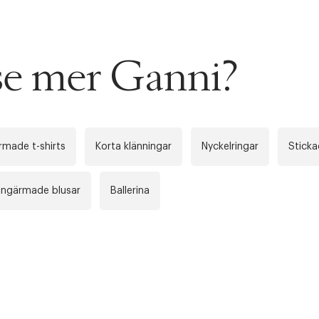
 se mer Ganni?
rmade t-shirts
Korta klänningar
Nyckelringar
Sticka
ångärmade blusar
Ballerina