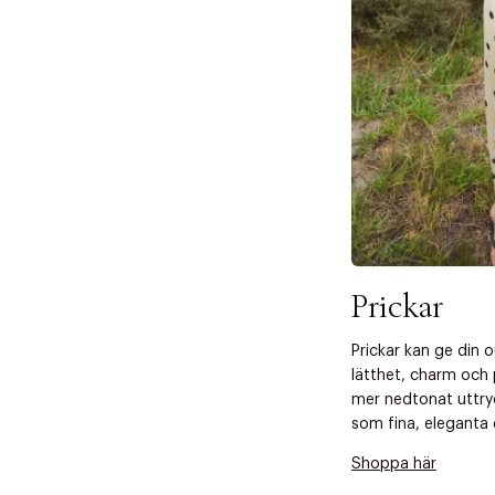
 dagar.
Edit cookies
Stäng
å ditt första köp som medlem
Prickar
Prickar kan ge din 
lätthet, charm och 
mer nedtonat uttry
som fina, eleganta d
Shoppa här