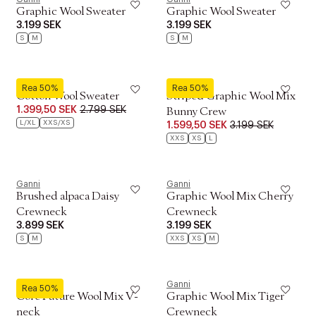
Graphic Wool Sweater
Graphic Wool Sweater
3.199 SEK
3.199 SEK
S
M
S
M
Ganni
Ganni
Rea 50%
Rea 50%
Cotton Wool Sweater
Striped Graphic Wool Mix
1.399,50 SEK
2.799 SEK
Bunny Crew
L/XL
XXS/XS
1.599,50 SEK
3.199 SEK
XXS
XS
L
Ganni
Ganni
Brushed alpaca Daisy
Graphic Wool Mix Cherry
Crewneck
Crewneck
3.899 SEK
3.199 SEK
S
M
XXS
XS
M
Ganni
Ganni
Rea 50%
Core Future Wool Mix V-
Graphic Wool Mix Tiger
neck
Crewneck