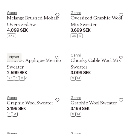
Ganni
Ganni
Melange Brushed Mohair
Oversized Graphic Wool
Oversized Sw
Mix Sweater
4.099 SEK
3.699 SEK
XXS
XS
S
Ganni
Ganni
Nyhet
Crochet Applique Merino
Chunky Cable Wool Mix
Sweater
Sweater
2.599 SEK
3.099 SEK
XS
S
M
+1
S
M
Ganni
Ganni
Graphic Wool Sweater
Graphic Wool Sweater
3.199 SEK
3.199 SEK
S
M
S
M
Ganni
Ganni