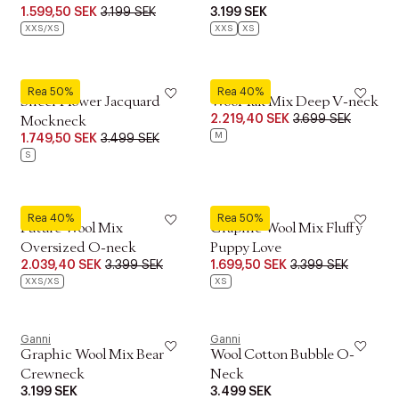
1.599,50 SEK
3.199 SEK
3.199 SEK
XXS/XS
XXS
XS
Ganni
Ganni
Rea 50%
Rea 40%
Sheer Flower Jacquard
Wool Yak Mix Deep V-neck
2.219,40 SEK
3.699 SEK
Mockneck
M
1.749,50 SEK
3.499 SEK
S
Ganni
Ganni
Rea 40%
Rea 50%
Future Wool Mix
Graphic Wool Mix Fluffy
Oversized O-neck
Puppy Love
2.039,40 SEK
3.399 SEK
1.699,50 SEK
3.399 SEK
XXS/XS
XS
Ganni
Ganni
Graphic Wool Mix Bear
Wool Cotton Bubble O-
Crewneck
Neck
3.199 SEK
3.499 SEK