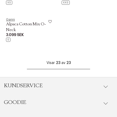
XS
XXS
Ganni
Alpaca Cotton Mix O-
Neck
3.099 SEK
S
Visar
23
av
23
KUNDSERVICE
GOODIE
Onlineköp