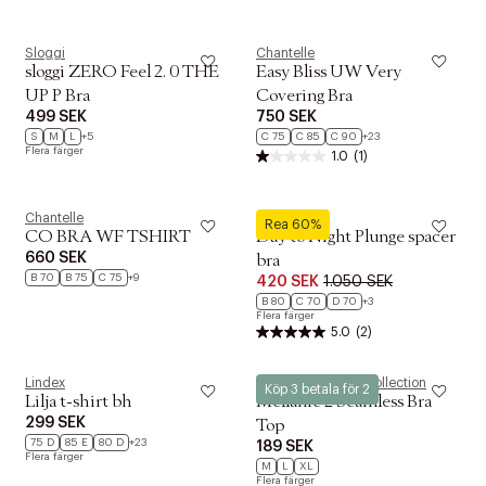
Sloggi
Chantelle
sloggi ZERO Feel 2. 0 THE
Easy Bliss UW Very
UP P Bra
Covering Bra
499 SEK
750 SEK
S
M
L
+5
C 75
C 85
C 90
+23
Flera färger
1.0
(1)
Chantelle
Chantelle
Rea 60%
CO BRA WF TSHIRT
Day to Night Plunge spacer
660 SEK
bra
B 70
B 75
C 75
+9
420 SEK
1.050 SEK
B 80
C 70
D 70
+3
Flera färger
5.0
(2)
Lindex
Magasin du Nord Collection
Köp 3 betala för 2
Lilja t-shirt bh
Mellanie 2 Seamless Bra
299 SEK
Top
75 D
85 E
80 D
+23
189 SEK
Flera färger
M
L
XL
Flera färger