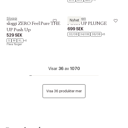
B70
B75
B80
+17
Sloggi
Calvin Klein
Nyhet
sloggi ZERO Feel Pure THE
PUSH UP PLUNGE
699 SEK
UP Push Up
32/0B
34/0B
36/0B
+6
529 SEK
S
M
XL
+4
Flera färger
Visar
36
av
1070
Visa 36 produkter mer