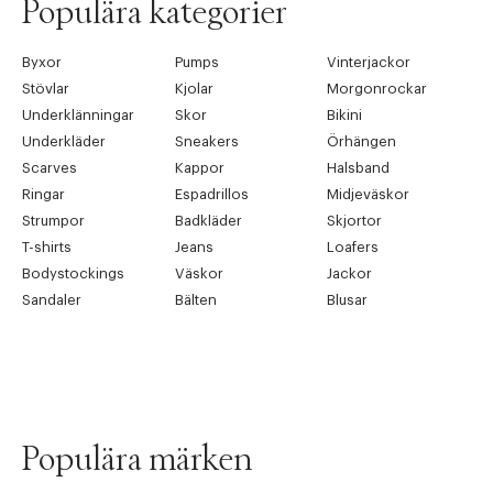
Populära kategorier
Byxor
Pumps
Vinterjackor
Stövlar
Kjolar
Morgonrockar
Underklänningar
Skor
Bikini
Underkläder
Sneakers
Örhängen
Scarves
Kappor
Halsband
Ringar
Espadrillos
Midjeväskor
Strumpor
Badkläder
Skjortor
T-shirts
Jeans
Loafers
Bodystockings
Väskor
Jackor
Sandaler
Bälten
Blusar
Populära märken