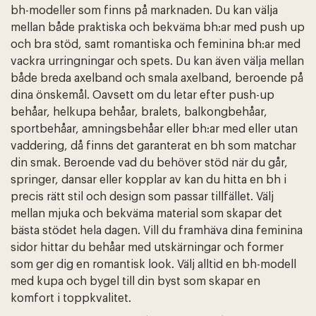
bh-modeller som finns på marknaden. Du kan välja
mellan både praktiska och bekväma bh:ar med push up
och bra stöd, samt romantiska och feminina bh:ar med
vackra urringningar och spets. Du kan även välja mellan
både breda axelband och smala axelband, beroende på
dina önskemål. Oavsett om du letar efter push-up
behåar, helkupa behåar, bralets, balkongbehåar,
sportbehåar, amningsbehåar eller bh:ar med eller utan
vaddering, då finns det garanterat en bh som matchar
din smak. Beroende vad du behöver stöd när du går,
springer, dansar eller kopplar av kan du hitta en bh i
precis rätt stil och design som passar tillfället. Välj
mellan mjuka och bekväma material som skapar det
bästa stödet hela dagen. Vill du framhäva dina feminina
sidor hittar du behåar med utskärningar och former
som ger dig en romantisk look. Välj alltid en bh-modell
med kupa och bygel till din byst som skapar en
komfort i toppkvalitet.