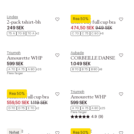
Lindex
PrimaDonna
Rea 50%
2-pack tshirt-bh
Grace Bay full cup bra
249 SEK
474,50 SEK
949 SEK
75 A
70 B
70 A
+2
C 70
C 75
C 90
+6
Triumph
Aubade
Amourette WHP
CORBEILLE DANSE
599 SEK
1.049 SEK
A 70
A 75
A 80
+26
B 70
B 75
B 80
+8
Flera färger
PrimaDonna
Triumph
Rea 50%
Madison full cup bra
Amourette WHP
559,50 SEK
1.119 SEK
599 SEK
D 70
D 75
E 70
+2
A 70
A 75
A 80
+25
Flera färger
4.9
(9)
Chantelle
Hunkemöller
Nyhet
Rea 50%