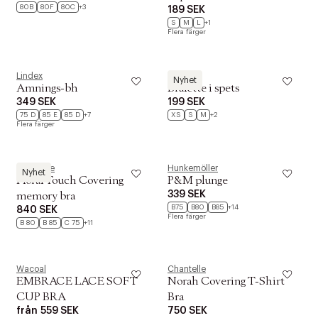
80B
80F
80C
+3
189 SEK
S
M
L
+1
Flera färger
Lindex
Lindex
Nyhet
Amnings-bh
Bralette i spets
349 SEK
199 SEK
75 D
85 E
85 D
+7
XS
S
M
+2
Flera färger
Chantelle
Hunkemöller
Nyhet
Floral Touch Covering
P&M plunge
339 SEK
memory bra
B75
B80
B85
+14
840 SEK
Flera färger
B 80
B 85
C 75
+11
Wacoal
Chantelle
EMBRACE LACE SOFT
Norah Covering T-Shirt
CUP BRA
Bra
från
559 SEK
750 SEK