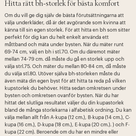
Hitta rätt bh-storlek för bästa komfort
Om du vill ge dig själv de bästa förutsättningarna att
välja underkläder, då är det avgörande som kvinna att
känna till sin egen storlek. För att hitta en bh som sitter
perfekt för dig kan du helt enkelt använda ett
måttband och mäta under bysten. När du mäter runt
69-74 cm, välj en bh i stl.70. Om du däremot mäter
mellan 74-79 cm. då måste du gå en storlek upp och
välja strl.75. Och mäter du mellan 80-84 cm, då måste
du välja stl.80. Utöver själva bh-storleken måste du
även mäta din egen byst för att hitta ta reda på vilken
kupstorlek du behöver. Hitta sedan omkretsen under
bysten och omkretsen ovanför bysten. När du har
hittat det slutliga resultatet väljer du din kupastorlek
bland de många storlekarna i alfabetisk ordning. Du kan
välja mellan allt från A-kupa (12 cm.), B-kupa (14 cm.), C-
kupa (16 cm.), D-kupa (18 cm.), E-kupa (20 cm.). ) och F-
kupa (22 cm). Beroende om du har en mindre eller