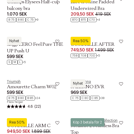
Champs Elysees Half-cup
Lace & Shine Padded
balcony bra
Underwired Bra
1.070 SEK
209,50 SEK
419 SEK
B 75
B 80
C 75
+9
B70
B75
C70
+4
Sloggi
Aubade
Nyhet
Rea 50%
sloggi ZERO Feel Pure THE
CORBEILLE AFTER
749,50 SEK
1.499 SEK
UP Push U
75B
70B
70D
+5
599 SEK
S
M
L
+5
Triumph
PrimaDonna
Nyhet
Amourette Charm W02
SALERNO EVR
599 SEK
969 SEK
B 75
B 80
B 85
+24
C 75
C 80
C 85
+38
Flera färger
4.6
(22)
Aubade
Magasin du Nord Collection
Rea 50%
Köp 3 betala för 2
CORBEILLE ARM C
Mellanie 2 Seamless Bra
949,50 SEK
1.899 SEK
Top