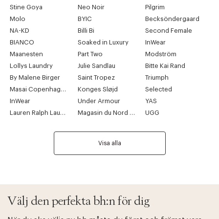
Stine Goya
Neo Noir
Pilgrim
Molo
BYIC
Becksöndergaard
NA-KD
Billi Bi
Second Female
BIANCO
Soaked in Luxury
InWear
Maanesten
Part Two
Modström
Lollys Laundry
Julie Sandlau
Bitte Kai Rand
By Malene Birger
Saint Tropez
Triumph
Masai Copenhagen
Konges Sløjd
Selected
InWear
Under Armour
YAS
Lauren Ralph Lauren
Magasin du Nord Collection
UGG
Visa alla
Välj den perfekta bh:n för dig