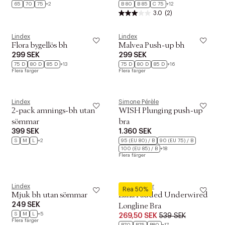
65
70
75
+2
B 80
B 85
C 75
+12
3.0
(2)
Lindex
Lindex
Flora bygellös bh
Malvea Push-up bh
299 SEK
299 SEK
75 D
80 D
85 D
+13
75 D
80 D
85 D
+16
Flera färger
Flera färger
Lindex
Simone Pérèle
2-pack amnings-bh utan
WISH Plunging push-up
sömmar
bra
399 SEK
1.360 SEK
S
M
L
+2
95 (EU 80) / B
90 (EU 75) / B
100 (EU 85) / B
+18
Flera färger
Lindex
Hunkemöller
Rea 50%
Mjuk bh utan sömmar
Laila Padded Underwired
249 SEK
Longline Bra
S
M
L
+5
269,50 SEK
539 SEK
Flera färger