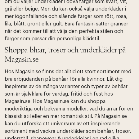
om du väljer underkläder i dova färger som svart, vit,
grå eller beige. Men du kan också välja underkläder i
mer iögonfallande och slående färger som rött, rosa,
lila, blått, grönt eller gult. Bara fantasin sätter gränser
när det kommer till att välja den perfekta stilen och
färger som passar din personliga klädstil.
Shoppa bh:ar, trosor och underkläder på
Magasin.se
Hos Magasin.se finns det alltid ett stort sortiment med
bra erbjudanden på behåar för alla kvinnor. Låt dig
inspireras av de många varianter och typer av behåar
som är självklara för vardag, fritid och fest hos
Magasin.se. Hos Magasin.se kan du shoppa
moderiktiga och bekväma modeller, vad du än är för en
klassisk stil eller en mer romantisk stil. På Magasin.se
kan du utforska ett universum av ett inspirerande
sortiment med vackra underkläder som behåar, trosor,
underställ, shapewear & underkjolar i en rad olika