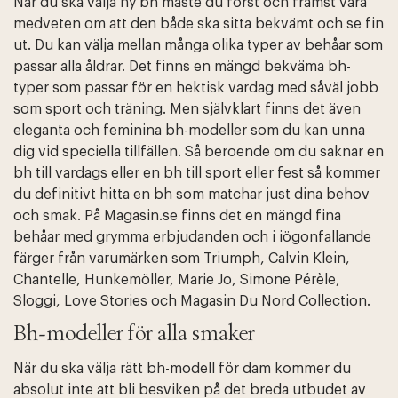
När du ska välja ny bh måste du först och främst vara
medveten om att den både ska sitta bekvämt och se fin
ut. Du kan välja mellan många olika typer av behåar som
passar alla åldrar. Det finns en mängd bekväma bh-
typer som passar för en hektisk vardag med såväl jobb
som sport och träning. Men självklart finns det även
eleganta och feminina bh-modeller som du kan unna
dig vid speciella tillfällen. Så beroende om du saknar en
bh till vardags eller en bh till sport eller fest så kommer
du definitivt hitta en bh som matchar just dina behov
och smak. På Magasin.se finns det en mängd fina
behåar med grymma erbjudanden och i iögonfallande
färger från varumärken som Triumph, Calvin Klein,
Chantelle, Hunkemöller, Marie Jo, Simone Pérèle,
Sloggi, Love Stories och Magasin Du Nord Collection.
Bh-modeller för alla smaker
När du ska välja rätt bh-modell för dam kommer du
absolut inte att bli besviken på det breda utbudet av