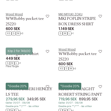
Wood Wood
MKI MIYUKI ZOKU
WWBobby pocket tee
MKI POPLIN STRIPE
25220
BOX DRESS SHIRT
600 SEK
1.149 SEK
XS
S
M
+3
S
M
L
+1
Les Deux
Wood Wood
Köp 2 för 749,00
Nørregaard T-Shirt
WWBobby pocket tee
449 SEK
25220
S
M
L
+1
600 SEK
Flera färger
XS
S
M
+3
Jack & Jones
Selected
*Goodie 20%
*Goodie 20%
JORCHAMBERI HENLEY
SLH196-STRAIGHT
LS TEE
ROBERT STRING PANT
279,96 SEK
349,95 SEK
719,96 SEK
899,95 SEK
Gäller 31/07 - 09/08
Gäller 31/07 - 09/08
Goodie-pris **/*** - läs villkor
Goodie-pris **/*** - läs villkor
S
M
L
+2
S
M
L
+1