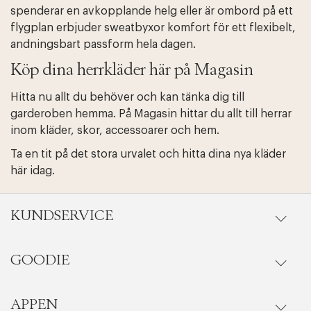
spenderar en avkopplande helg eller är ombord på ett
flygplan erbjuder sweatbyxor komfort för ett flexibelt,
andningsbart passform hela dagen.
Edit cookies
Stäng
Köp dina herrkläder här på Magasin
Hitta nu allt du behöver och kan tänka dig till
garderoben hemma. På Magasin hittar du allt till herrar
inom kläder, skor, accessoarer och hem.
Ta en tit på det stora urvalet och hitta dina nya kläder
här idag.
KUNDSERVICE
GOODIE
Onlineköp
Orderstatus
APPEN
Förmåner