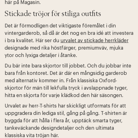
här på Magasin.
Stickade tröjor för stiliga outfits
Det är förmodligen det viktigaste föremålet i din
vintergarderob, så då är det nog en bra idé att investera
i bra kvalitet. Här ser du
urvalet av stickade herrkläder
designade med rika höstfärger, premiumväv, mjuka
ytor och lyxiga detaljer i åtanke.
Du bär inte bara skjortor till jobbet. Och du jobbar inte
bara från kontoret. Det är där en mångsidig garderob
med alternativ kommer in. Från klassiska Oxford-
skjortor för män till lekfulla tryck i avslappnade tyger,
hitta en skjorta för varje klädkod den här säsongen.
Urvalet av herr-T-shirts har skickligt utformats för att
uppgradera din lediga stil, gång på gång. T-shirten är
byggda för att hålla i flera år, upptäck smarta tyger,
tankeväckande designdetaljer och den ultimata
klassiska vita tröjan här.