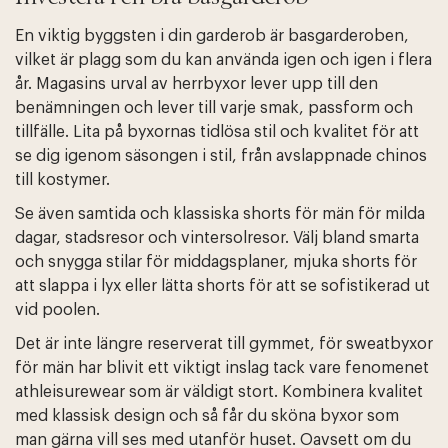
En viktig byggsten i din garderob är basgarderoben,
vilket är plagg som du kan använda igen och igen i flera
år. Magasins urval av herrbyxor lever upp till den
benämningen och lever till varje smak, passform och
tillfälle. Lita på byxornas tidlösa stil och kvalitet för att
se dig igenom säsongen i stil, från avslappnade chinos
till kostymer.
Se även samtida och klassiska shorts för män för milda
dagar, stadsresor och vintersolresor. Välj bland smarta
och snygga stilar för middagsplaner, mjuka shorts för
att slappa i lyx eller lätta shorts för att se sofistikerad ut
vid poolen.
Det är inte längre reserverat till gymmet, för sweatbyxor
för män har blivit ett viktigt inslag tack vare fenomenet
athleisurewear som är väldigt stort. Kombinera kvalitet
med klassisk design och så får du sköna byxor som
man gärna vill ses med utanför huset. Oavsett om du