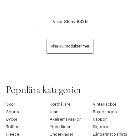
Visar
36
av
8326
Visa 36 produkter mer
Populära kategorier
Skor
Korthållare
Vinterjackor
Shorts
Jeans
Boxershorts
Byxor
Axelremsväskor
Kappor
Tofflor
Ytterkläder
Skjortor
Fleece
Underkläder
Långärmat t-shirts