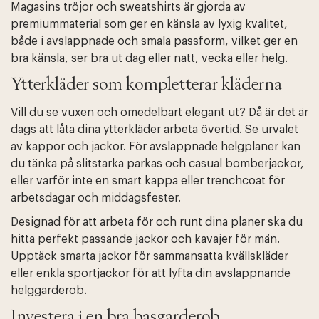
Magasins tröjor och sweatshirts är gjorda av
premiummaterial som ger en känsla av lyxig kvalitet,
både i avslappnade och smala passform, vilket ger en
bra känsla, ser bra ut dag eller natt, vecka eller helg.
Ytterkläder som kompletterar kläderna
Vill du se vuxen och omedelbart elegant ut? Då är det är
dags att låta dina ytterkläder arbeta övertid. Se urvalet
av kappor och jackor. För avslappnade helgplaner kan
du tänka på slitstarka parkas och casual bomberjackor,
eller varför inte en smart kappa eller trenchcoat för
arbetsdagar och middagsfester.
Designad för att arbeta för och runt dina planer ska du
hitta perfekt passande jackor och kavajer för män.
Upptäck smarta jackor för sammansatta kvällskläder
eller enkla sportjackor för att lyfta din avslappnande
helggarderob.
Investera i en bra basgarderob