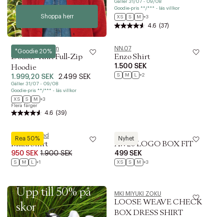
Gäller 31/07 - 09/08
Goodie-pris **/*** - läs villkor
Shoppa herr
XS
S
M
+3
4.6
(37)
Polo Ralph Lauren
NN.07
*Goodie 20%
Double-Knit Full-Zip
Enzo Shirt
1.500 SEK
Hoodie
S
M
L
+2
1.999,20 SEK
2.499 SEK
Gäller 31/07 - 09/08
Goodie-pris **/*** - läs villkor
XS
S
M
+3
Flera färger
4.6
(39)
Won Hundred
Bareen
Rea 50%
Nyhet
Maza Shirt
AW26 LOGO BOX FIT
950 SEK
1.900 SEK
499 SEK
S
M
L
+1
XS
S
M
+3
REA
Upp till 50% på
MKI MIYUKI ZOKU
LOOSE WEAVE CHECK
skor
BOX DRESS SHIRT