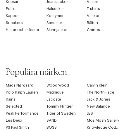
Kepsar
Jeansjackor
Västar
Polo
Halsdukar
T-shirts
Kappor
Kostymer
Väskor
Sneakers
Sandaler
Bälten
Hattar och mössor
Skinnjackor
Chinos
Populära märken
Mads Nørgaard
Wood Wood
Calvin Klein
Polo Ralph Lauren
Matinique
The North Face
Rains
Lacoste
Jack & Jones
Selected
Tommy Hilfiger
New Balance
Peak Performance
Tiger of Sweden
JBS
Les Deux
SAND
Mos Mosh Gallery
PS Paul Smith
BOSS
Knowledge Cotton Apparel