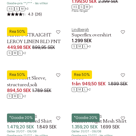
1.199,50 SEK
2.399 SEK
Goodie-pris **/*** - läs villkor
XS
S
M
+1
XS
S
M
+3
Flera färger
4.3
(26)
Selected
Lindbergh
Rea 50%
SLH196-STRAIGHT
Superflex overshirt
1.299 SEK
LEROY LINEN BLD PNT
S
M
L
+3
449,98 SEK
899,95 SEK
S
M
L
+2
Marc O’Polo
Fred Perry
Rea 50%
Rea 50%
Shirt Short Sleeve,
J7536
från
949,50 SEK
1.899 SEK
structured,soli
S
M
L
+2
894,50 SEK
1.789 SEK
S
M
L
+2
Polo Ralph Lauren
Polo Ralph Lauren
*Goodie 20%
*Goodie 20%
Slim Fit Oxford Shirt
Featherweight Mesh Shirt
1.479,20 SEK
1.849 SEK
1.359,20 SEK
1.699 SEK
Gäller 31/07 - 09/08
Gäller 31/07 - 09/08
Goodie-pris **/*** - läs villkor
Goodie-pris **/*** - läs villkor