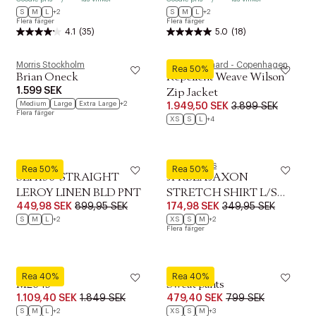
S
M
L
+2
S
M
L
+2
Flera färger
Flera färger
4.1
(35)
5.0
(18)
Morris Stockholm
Mads Nørgaard - Copenhagen
Rea 50%
Brian Oneck
Repellent Weave Wilson
1.599 SEK
Zip Jacket
Medium
Large
Extra Large
+2
1.949,50 SEK
3.899 SEK
Flera färger
XS
S
L
+4
Selected
Jack & Jones
Rea 50%
Rea 50%
SLH196-STRAIGHT
JPRBLAJAXON
LEROY LINEN BLD PNT
STRETCH SHIRT L/S
449,98 SEK
899,95 SEK
174,98 SEK
349,95 SEK
NOOS
S
M
L
+2
XS
S
M
+2
Flera färger
Fred Perry
Lindbergh
Rea 40%
Rea 40%
M2643
Sweat pants
1.109,40 SEK
1.849 SEK
479,40 SEK
799 SEK
S
M
L
+2
XS
S
M
+3