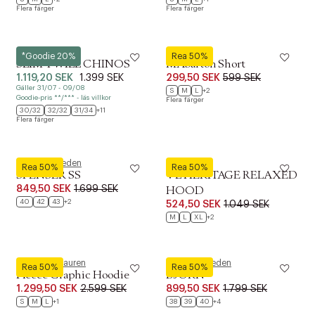
Flera färger
Flera färger
Gant
Matinique
*Goodie 20%
Rea 50%
SLIM TWILL CHINOS
MAbarton Short
1.119,20 SEK
1.399 SEK
299,50 SEK
599 SEK
Gäller 31/07 - 09/08
S
M
L
+2
Goodie-pris **/*** - läs villkor
Flera färger
30/32
32/32
31/34
+11
Flera färger
Tiger of Sweden
Superdry
Rea 50%
Rea 50%
SPENSER SS
VL HERITAGE RELAXED
849,50 SEK
1.699 SEK
HOOD
40
42
43
+2
524,50 SEK
1.049 SEK
M
L
XL
+2
Polo Ralph Lauren
Tiger of Sweden
Rea 50%
Rea 50%
Fleece Graphic Hoodie
BJORN
1.299,50 SEK
2.599 SEK
899,50 SEK
1.799 SEK
S
M
L
+1
38
39
40
+4