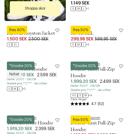
1.149 SEK
Shoppa skor
S
M
L
+1
Barbour
!Solid
Rea 40%
Rea 50%
Barbour Royston Jacket
SDUDELL
1.500 SEK
2.500 SEK
299,98 SEK
599,95 SEK
S
XL
S
M
L
+2
Polo Ralph Lauren
Polo Ralph Lauren
*Goodie 20%
*Goodie 20%
Logo Fleece Hoodie
Double-Knit Full-Zip
Nyhet
2.079,20 SEK
2.599 SEK
Hoodie
Gäller 31/07 - 09/08
1.999,20 SEK
2.499 SEK
Goodie-pris **/*** - läs villkor
Gäller 31/07 - 09/08
S
M
L
+2
Goodie-pris **/*** - läs villkor
XS
S
M
+4
Flera färger
4.7
(52)
Polo Ralph Lauren
Polo Ralph Lauren
*Goodie 20%
Rea 50%
The RL Fleece Hoodie
Double-Knit Full-Zip
1.919,20 SEK
2.399 SEK
Hoodie
Gäller 31/07 - 09/08