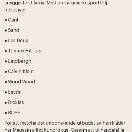
snyggaste stilarna. Med en varumärkesportfölj
inklusive:
Gant
●
Sand
●
Les Deux
●
Tommy Hilfiger
●
Lindbergh
●
Calvin Klein
●
Wood Wood
●
Levi’s
●
Dickies
●
BOSS
●
För att matcha det imponerande utbudet av herrkläder
har Magasin alltid kundfokus. Genom att tillhandahålla