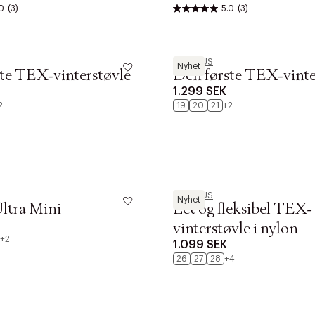
0
(3)
5.0
(3)
ANGULUS
Nyhet
te TEX-vinterstøvle
Den første TEX-vinte
1.299 SEK
2
19
20
21
+2
ANGULUS
Nyhet
Ultra Mini
Let og fleksibel TEX-
vinterstøvle i nylon
+2
1.099 SEK
26
27
28
+4