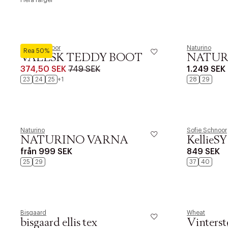
Flera färger
Sofie Schnoor
Naturino
Rea 50%
VALESK TEDDY BOOT
NATUR
374,50 SEK
749 SEK
1.249 SEK
23
24
25
+1
28
29
Naturino
Sofie Schnoor
NATURINO VARNA
KellieSY
från
999 SEK
849 SEK
25
29
37
40
PRODUKTEN H
WE CARE AB
LÄGG TILL N
Bisgaard
Wheat
Øv vi kan desvæ
bisgaard ellis tex
Vinterst