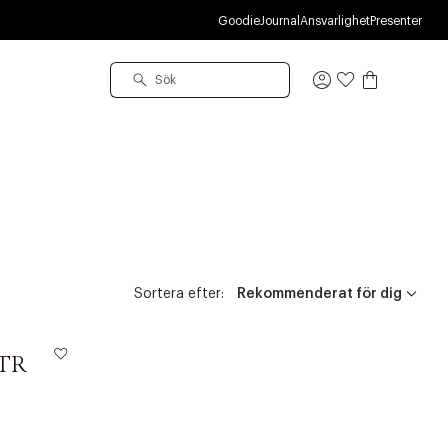
Goodie
Journal
Ansvarlighet
Presenter
Logga
in
Sortera efter:
WTR