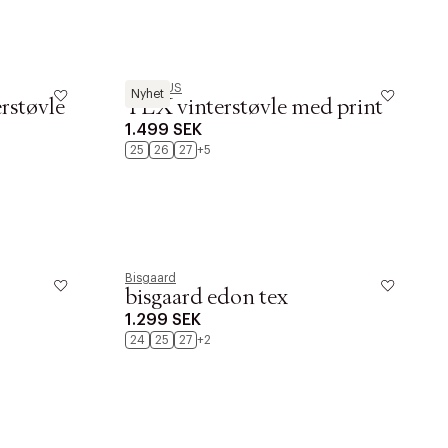
ANGULUS
Nyhet
rstøvle
TEX vinterstøvle med print
1.499 SEK
25
26
27
+5
Bisgaard
bisgaard edon tex
1.299 SEK
24
25
27
+2