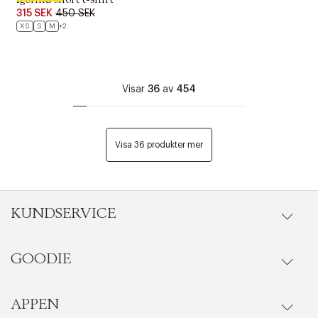
315 SEK
450 SEK
XS
S
M
+2
Visar
36
av
454
Visa 36 produkter mer
KUNDSERVICE
GOODIE
Onlineköp
Orderstatus
APPEN
Förmåner