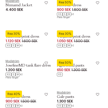
Modström
Modström
Rea 50%
Nimamd Jacket
MisoMD dress
4.400 SEK
900 SEK
1.800 SEK
XS
S
M
+2
Flera färger
Modström
Modström
Rea 30%
Rea 30%
Tailormd print dress
Vanjamd print dress
1.120 SEK
1.600 SEK
1.050 SEK
1.500 SEK
XS
S
M
+2
XS
S
M
+2
Modström
Modström
Rea 50%
JosefineMD tank flare dress
Agnetemd pants
1.200 SEK
650 SEK
1.300 SEK
XS
S
M
+2
XS
Flera färger
Modström
Modström
Rea 40%
KatjaMD dress
Gale pants
900 SEK
1.500 SEK
1.300 SEK
XS
S
M
+2
XS
S
M
+2