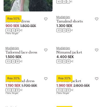
XS
S
L
+1
Modström
Modström
Rea 50%
MisoMD dress
Tamalmd shorts
900 SEK
1.800 SEK
1.300 SEK
XS
S
M
+2
XS
S
M
+1
Flera färger
Modström
Modström
Tailormd lace dress
Nimamd jacket
1.500 SEK
4.400 SEK
XS
S
M
+2
XS
S
M
+2
Modström
Modström
Rea 30%
Rea 30%
Narcissamd dress
EvieMD jacket
1.190 SEK
1.700 SEK
1.960 SEK
2.800 SEK
XS
S
M
+2
XS
S
M
+2
Flera färger
Flera färger