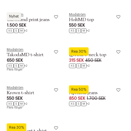
Modström
Modström
Nyhet
Cartonmd print jeans
HoltMD top
1.500 SEK
550 SEK
XS
S
M
+2
XS
S
M
+2
Modström
Modström
Rea 30%
TakodaMD t-shirt
Igormd o-neck top
650 SEK
315 SEK
450 SEK
XS
S
M
+2
XS
S
M
+2
Flera färger
Modström
Modström
Rea 50%
Krown t-shirt
Aprilmd jeans
550 SEK
850 SEK
1.700 SEK
XS
S
M
+2
XS
S
M
+2
Flera färger
Modström
Rea 30%
Igormd short t-shirt