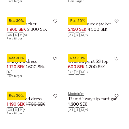
Flera färger
Flera färger
Modström
Modström
Rea 30%
Rea 30%
EvieMD jacket
Hullamd suede jacket
1.960 SEK
2.800 SEK
3.150 SEK
4.500 SEK
XS
S
M
+2
XS
S
M
+2
Flera färger
Modström
Modström
Rea 30%
Rea 50%
Unitymd dress
Uttamd print SS top
1.120 SEK
1.600 SEK
600 SEK
1.200 SEK
M
XS
S
M
+2
Flera färger
Modström
Modström
Rea 30%
Narcissamd dress
Tiamd 2way zip cardigan
1.190 SEK
1.700 SEK
1.300 SEK
XS
S
M
+1
XS
S
M
+2
Flera färger