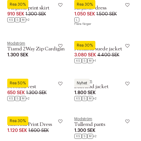
Modström
Modström
Rea 30%
Rea 30%
Vanjamd print skirt
KatjaMD dress
910 SEK
1.300 SEK
1.050 SEK
1.500 SEK
XS
S
M
+2
L
Flera färger
Modström
Modström
Rea 30%
Tiamd 2Way Zip Cardigan
Nimamd suede jacket
1.300 SEK
3.080 SEK
4.400 SEK
XS
S
M
+1
Modström
Modström
Rea 50%
Nyhet
Scottmd vest
Badramd jacket
650 SEK
1.300 SEK
1.800 SEK
XS
S
M
+2
XS
S
M
+2
Modström
Modström
Rea 30%
Tailormd Print Dress
Tullemd pants
1.120 SEK
1.600 SEK
1.300 SEK
XS
S
M
+2