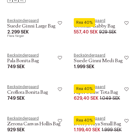
S
M
XL
Becksöndergaard
Becksöndergaard
Rea 40%
Suede Ginni Large Bag
Cottelle Gabby Bag
2.299 SEK
557,40 SEK
929 SEK
Flera färger
Becksöndergaard
Becksöndergaard
Pala Bonita Bag
Suede Ginni Medi Bag
749 SEK
1.999 SEK
Becksöndergaard
Becksöndergaard
Rea 40%
Croflora Bonita Bag
Paper Straw Tota Bag
749 SEK
629,40 SEK
1.049 SEK
Becksöndergaard
Becksöndergaard
Rea 40%
Zerona Canvas Hollis Bag
Deery Fraya Small Bag
929 SEK
1.199,40 SEK
1.999 SEK