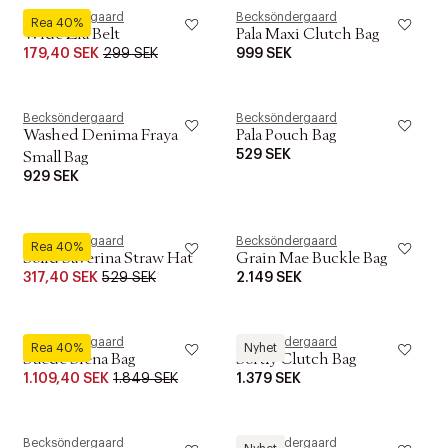
Becksöndergaard
Becksöndergaard
Rea 40%
Wide Zia Belt
Pala Maxi Clutch Bag
179,40 SEK
299 SEK
999 SEK
Becksöndergaard
Becksöndergaard
Washed Denima Fraya
Pala Pouch Bag
529 SEK
Small Bag
929 SEK
Becksöndergaard
Becksöndergaard
Rea 40%
Solid Saverina Straw Hat
Grain Mae Buckle Bag
317,40 SEK
529 SEK
2.149 SEK
Becksöndergaard
Becksöndergaard
Rea 40%
Nyhet
Suede Siena Bag
Softly Clutch Bag
1.109,40 SEK
1.849 SEK
1.379 SEK
Becksöndergaard
Becksöndergaard