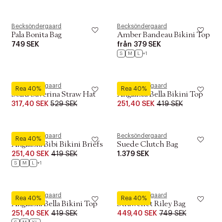
Becksöndergaard
Becksöndergaard
Pala Bonita Bag
Amber Bandeau Bikini Top
749 SEK
från
379 SEK
S
M
L
+1
Becksöndergaard
Becksöndergaard
Rea 40%
Rea 40%
Solid Saverina Straw Hat
Anglaisia Bella Bikini Top
317,40 SEK
529 SEK
251,40 SEK
419 SEK
Becksöndergaard
Becksöndergaard
Rea 40%
Anglaisia Bibi Bikini Briefs
Suede Clutch Bag
251,40 SEK
419 SEK
1.379 SEK
S
M
L
+1
Becksöndergaard
Becksöndergaard
Rea 40%
Rea 40%
Anglaisia Bella Bikini Top
Strawchet Riley Bag
251,40 SEK
419 SEK
449,40 SEK
749 SEK