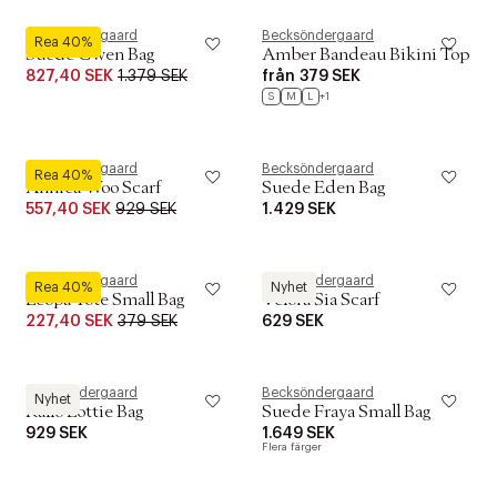
Becksöndergaard
Becksöndergaard
Rea 40%
Suede Gwen Bag
Amber Bandeau Bikini Top
827,40 SEK
1.379 SEK
från
379 SEK
S
M
L
+1
Becksöndergaard
Becksöndergaard
Rea 40%
Anniea Woo Scarf
Suede Eden Bag
557,40 SEK
929 SEK
1.429 SEK
Becksöndergaard
Becksöndergaard
Rea 40%
Nyhet
Leopa Tote Small Bag
Velora Sia Scarf
227,40 SEK
379 SEK
629 SEK
Becksöndergaard
Becksöndergaard
Nyhet
Rallo Lottie Bag
Suede Fraya Small Bag
929 SEK
1.649 SEK
Flera färger