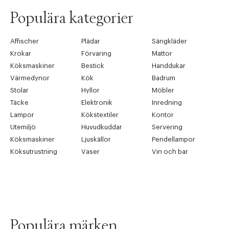
Populära kategorier
Affischer
Plädar
Sängkläder
Krokar
Förvaring
Mattor
Köksmaskiner
Bestick
Handdukar
Värmedynor
Kök
Badrum
Stolar
Hyllor
Möbler
Täcke
Elektronik
Inredning
Lampor
Kökstextiler
Kontor
Utemiljö
Huvudkuddar
Servering
Köksmaskiner
Ljuskällor
Pendellampor
Köksutrustning
Vaser
Vin och bar
Populära märken