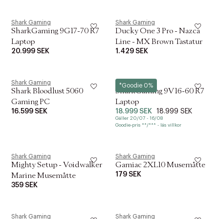
Shark Gaming
Shark Gaming
SharkGaming 9G17-70 R7
Ducky One 3 Pro - Nazca
Laptop
Line - MX Brown Tastatur
20.999 SEK
1.429 SEK
Shark Gaming
Shark Gaming
*Goodie 0%
Shark Bloodlust 5060
SharkGaming 9V16-60 R7
Gaming PC
Laptop
16.599 SEK
18.999 SEK
18.999 SEK
Gäller 20/07 - 16/08
Goodie-pris **/*** - läs villkor
Shark Gaming
Shark Gaming
Mighty Setup - Voidwalker
Gamiac 2XL10 Musemåtte
179 SEK
Marine Musemåtte
359 SEK
Shark Gaming
Shark Gaming