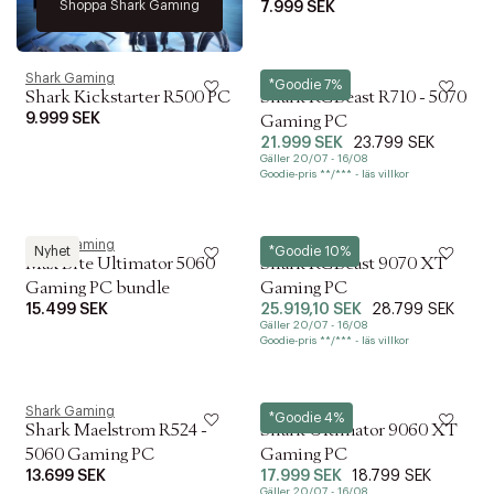
Shoppa Shark Gaming
7.999 SEK
Shark Gaming
Shark Gaming
*Goodie 7%
Shark Kickstarter R500 PC
Shark RGBeast R710 - 5070
9.999 SEK
Gaming PC
21.999 SEK
23.799 SEK
Gäller 20/07 - 16/08
Goodie-pris **/*** - läs villkor
Shark Gaming
Shark Gaming
Nyhet
*Goodie 10%
Max Bite Ultimator 5060
Shark RGBeast 9070 XT
Gaming PC bundle
Gaming PC
15.499 SEK
25.919,10 SEK
28.799 SEK
Gäller 20/07 - 16/08
Goodie-pris **/*** - läs villkor
Shark Gaming
Shark Gaming
*Goodie 4%
Shark Maelstrom R524 -
Shark Ultimator 9060 XT
5060 Gaming PC
Gaming PC
13.699 SEK
17.999 SEK
18.799 SEK
Gäller 20/07 - 16/08