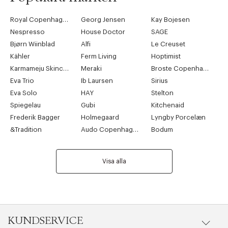
Royal Copenhagen
Georg Jensen
Kay Bojesen
Nespresso
House Doctor
SAGE
Bjørn Wiinblad
Alfi
Le Creuset
Kähler
Ferm Living
Hoptimist
Karmameju Skincare
Meraki
Broste Copenhagen
Eva Trio
Ib Laursen
Sirius
Eva Solo
HAY
Stelton
Spiegelau
Gubi
Kitchenaid
Frederik Bagger
Holmegaard
Lyngby Porcelæn
&Tradition
Audo Copenhagen
Bodum
Visa alla
KUNDSERVICE