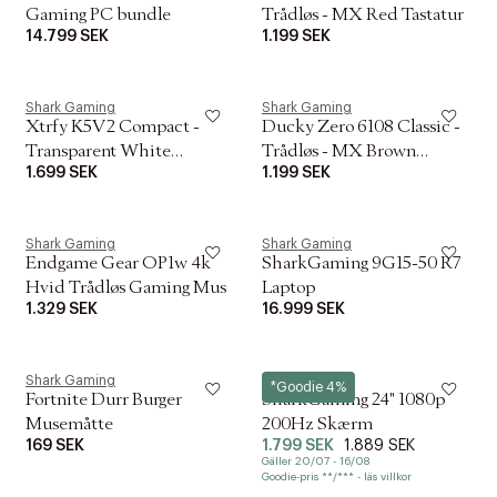
Gaming PC bundle
Trådløs - MX Red Tastatur
14.799 SEK
1.199 SEK
Shark Gaming
Shark Gaming
Xtrfy K5V2 Compact -
Ducky Zero 6108 Classic -
Transparent White
Trådløs - MX Brown
1.699 SEK
1.199 SEK
Tastatur
Tastatur
Shark Gaming
Shark Gaming
Endgame Gear OP1w 4k
SharkGaming 9G15-50 R7
Hvid Trådløs Gaming Mus
Laptop
1.329 SEK
16.999 SEK
Shark Gaming
Shark Gaming
*Goodie 4%
Fortnite Durr Burger
SharkGaming 24" 1080p
Musemåtte
200Hz Skærm
169 SEK
1.799 SEK
1.889 SEK
Gäller 20/07 - 16/08
Goodie-pris **/*** - läs villkor