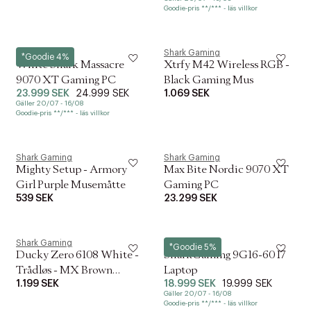
Goodie-pris **/*** - läs villkor
Shark Gaming
Shark Gaming
*Goodie 4%
White Shark Massacre
Xtrfy M42 Wireless RGB -
9070 XT Gaming PC
Black Gaming Mus
23.999 SEK
24.999 SEK
1.069 SEK
Gäller 20/07 - 16/08
Goodie-pris **/*** - läs villkor
Shark Gaming
Shark Gaming
Mighty Setup - Armory
Max Bite Nordic 9070 XT
Girl Purple Musemåtte
Gaming PC
539 SEK
23.299 SEK
Shark Gaming
Shark Gaming
*Goodie 5%
Ducky Zero 6108 White -
SharkGaming 9G16-60 I7
Trådløs - MX Brown
Laptop
1.199 SEK
18.999 SEK
19.999 SEK
Tastatur
Gäller 20/07 - 16/08
Goodie-pris **/*** - läs villkor