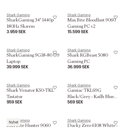
Shark Gaming
Shark Gaming
SharkGaming 34" 1440p
Max Bite Bloodlust 9060
180Hz Skærm
Gaming PC v2
3.959 SEK
15.599 SEK
Shark Gaming
Shark Gaming
SharkGaming 9G18-80 U9
Shark RGBeast 5080
Laptop
Gaming PC
39.999 SEK
36.999 SEK
Shark Gaming
Shark Gaming
Shark Venator K50-TKL
Gamiac TKL69G
Tastatur
Black/Grey - Kailh Blue
959 SEK
569 SEK
Tastatur
Shark Gaming
Shark Gaming
Nyhet
Max Bite Hunter 9060
Ducky Zero 6108 White -