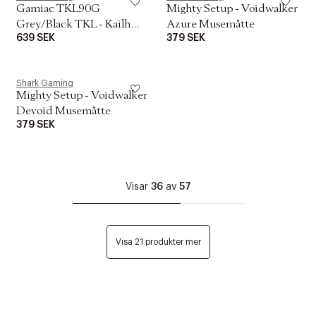
Gamiac TKL90G
Mighty Setup - Voidwalker
Grey/Black TKL - Kailh
Azure Musemåtte
639 SEK
379 SEK
Red Tastatur
Shark Gaming
Mighty Setup - Voidwalker
Devoid Musemåtte
379 SEK
Visar
36
av
57
Visa 21 produkter mer