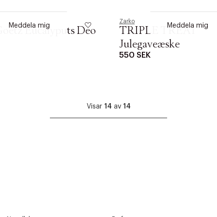
ONLINE
ONLINE
Zarko
Meddela mig
Meddela mig
oetz Eucalyputs Deo
TRIPLE TREAT
Julegaveæske
550 SEK
Visar
14
av
14
ITTADES TYVÄRR INTE
OUT PERSONAL DATA