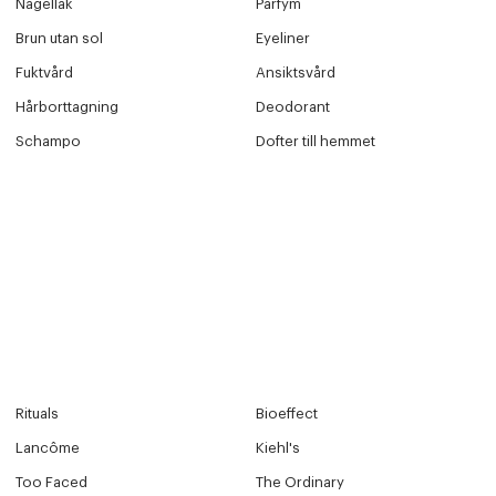
Nagellak
Parfym
Y ÖNSKAN
rre ikke vise dig denne video. Tillad statistiske cookies fo
Brun utan sol
Eyeliner
Fuktvård
Ansiktsvård
Hårborttagning
Deodorant
Edit cookies
Schampo
Dofter till hemmet
Stäng
Rituals
Bioeffect
Lancôme
Kiehl's
Too Faced
The Ordinary