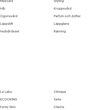
Mascara
Styling
r at kunne se
Hår
Kroppsvård
Ögonsvård
Parfym och dofter
Läppstift
Läppglans
Hudvårdsset
Rakning
Le Labo
Clinique
ECOOKING
Tarte
Fenty Skin
Clarins