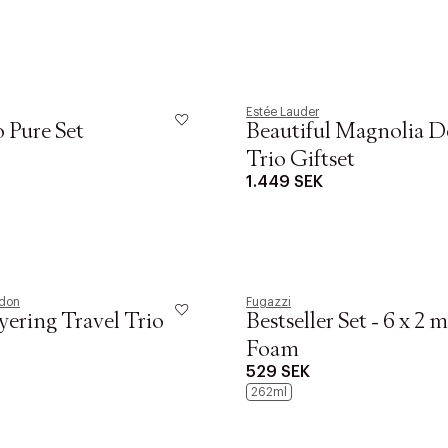
Estée Lauder
 Pure Set
Beautiful Magnolia D
Trio Giftset
1.449 SEK
ndon
Fugazzi
yering Travel Trio
Bestseller Set - 6 x 2 
Foam
529 SEK
262ml
KOMMER SNART
KOMMER SNART