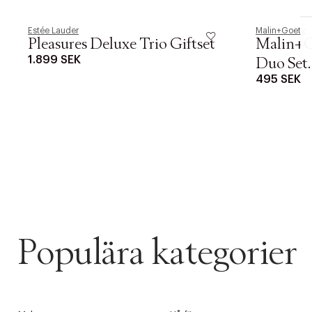
Estée Lauder
Malin+Goetz
Pleasures Deluxe Trio Giftset
Malin+G
1.899 SEK
Duo Set.
495 SEK
Populära kategorier
PRODUKTEN H
WE CARE AB