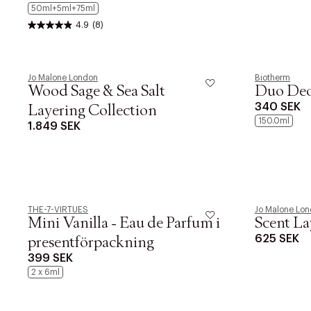
50ml+5ml+75ml
4.9
(8)
Jo Malone London
Biotherm
Wood Sage & Sea Salt
Duo Deo
340 SEK
Layering Collection
150.0ml
1.849 SEK
THE-7-VIRTUES
Jo Malone Lo
Mini Vanilla - Eau de Parfum i
Scent La
625 SEK
presentförpackning
399 SEK
2 x 6ml