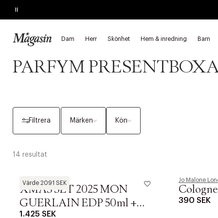
Pause
KÖP 2, SPARA 20%
på hårprodukter
Dam
Herr
Skönhet
Hem & inredning
Barn
Startsida
Skönhet
Parfymer & dofter
Parfym presentboxar
PARFYM PRESENTBOX
Filtrera
Märken
Kön
14 resultat
Guerlain
Jo Malone Lo
Värde 2091 SEK
XMAS SET 2025 MON
Cologne 
390 SEK
GUERLAIN EDP 50ml +
1.425 SEK
BODY LOTION