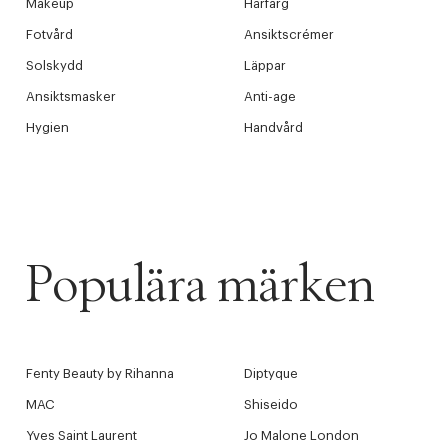
Makeup
Hårfärg
LÄGG TILL N
Øv vi kan desvæ
Fotvård
Ansiktscrémer
videoen
Solskydd
Läppar
Ansiktsmasker
Anti-age
Hygien
Handvård
Populära märken
Fenty Beauty by Rihanna
Diptyque
MAC
Shiseido
Yves Saint Laurent
Jo Malone London