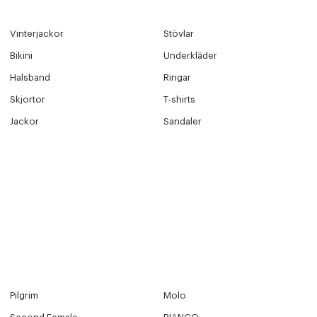
Vinterjackor
Stövlar
Bikini
Underkläder
Halsband
Ringar
Skjortor
T-shirts
ITTADES TYVÄRR INTE
Jackor
Sandaler
OUT PERSONAL DATA
Y ÖNSKAN
rre ikke vise dig denne video. Tillad statistiske cookies fo
Edit cookies
Stäng
Pilgrim
Molo