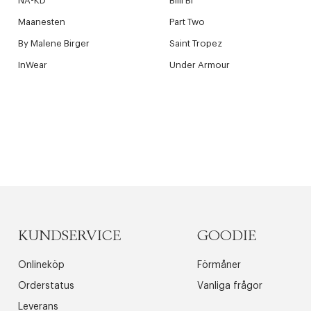
NA-KD
Billi Bi
Maanesten
Part Two
By Malene Birger
Saint Tropez
InWear
Under Armour
KUNDSERVICE
GOODIE
Onlineköp
Förmåner
Orderstatus
Vanliga frågor
Leverans