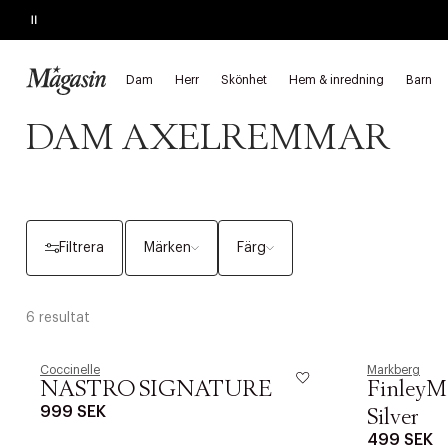
Pause
REA
Upp till 60% på massor av varumärken
Dam
Herr
Skönhet
Hem & inredning
Barn
Startsida
Dam
Väskor & plånböcker
Axelremmar
DAM AXELREMMAR
Filtrera
Märken
Färg
6 resultat
Coccinelle
Markberg
NASTRO SIGNATURE
FinleyM
999 SEK
Silver
499 SEK