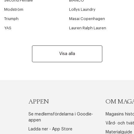
Second Female
BIANCO
Modström
Lollys Laundry
Triumph
Masai Copenhagen
YAS
Lauren Ralph Lauren
Visa alla
APPEN
OM MAG
Se medlemsfördelarna i Goodie-
Magasins histo
appen
Vård- och tvä
Ladda ner - App Store
Materialguide