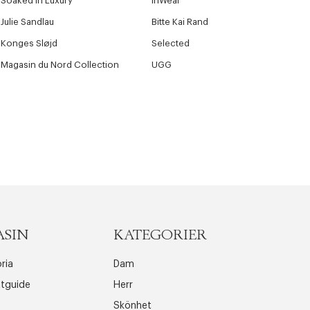
Soaked in Luxury
InWear
Julie Sandlau
Bitte Kai Rand
Konges Sløjd
Selected
Magasin du Nord Collection
UGG
ASIN
KATEGORIER
ria
Dam
ttguide
Herr
Skönhet