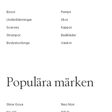
Byxor
Pumps
Underklänningar
Skor
Scarves
Kappor
Strumpor
Badkläder
PRODUKTEN H
Bodystockings
Väskor
WE CARE AB
LÄGG TILL N
Øv vi kan desvæ
videoen
Populära märken
Stine Goya
Neo Noir