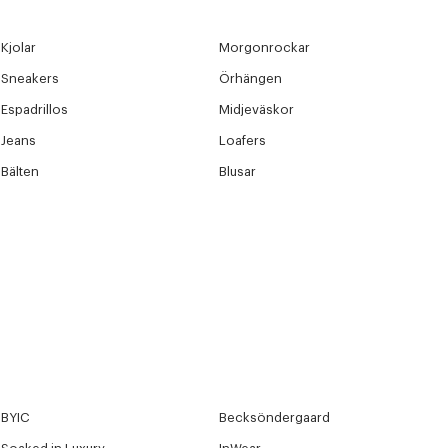
Kjolar
Morgonrockar
Sneakers
Örhängen
Espadrillos
Midjeväskor
Jeans
Loafers
Bälten
Blusar
r at kunne se
BYIC
Becksöndergaard