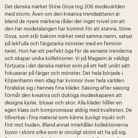
Det danska märket Stine Goya tog 206 modevärlden
med storm. Även om den kreativa trendsättaren är
bland de nyare märkena råder det inget tvivel om att
den här modetalangen har kommit för att stanna. Stine
Goya, som står bakom märket med samma namn, satsar
på lekfulla och färgstarka mönster med en feminin
twist. Hon har ett perfekt öga för de senaste trenderna
och skapar unika kollektioner. Vi på Magasin är väldigt
förtjusta i det danska märket som på ett helt unikt sätt
fokuserar på färger och mönster. Det hela började i
Köpenhamn men idag har kvinnor över hela världen
förälskat sig i hennes fina kläder. Säsong efter säsong
förmår den kreativa och duktiga modeskaparen att
designa kjolar, blusar och skor. Alla kläder håller en
egen klass och kompromissar aldrig med kvaliteten. De
tillverkas i fina material som känns ljuvligt mjukt och
fint mot huden. Bland annat innehåller kollektionerna
byxor i skönt silke som är otroligt skönt att ha på sig.