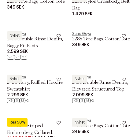
2285 Tote Bags, Cotton Tote
2286 Nylon Crossbody, Belt
349 SEK
Bag
1.429 SEK
Stine Goya
Stine Goya
Nyhet
2453 Double Rinse Denim,
2285 Tote Bags, Cotton Tote
349 SEK
Baggy Fit Pants
2.599 SEK
25
26
27
+3
Stine Goya
Stine Goya
Nyhet
Nyhet
2430 Terry, Ruffled Hoodie
2453 Double Rinse Denim,
Sweatshirt
Elevated Structured Top
2.299 SEK
2.099 SEK
XS
S
M
+2
XS
S
M
+2
Stine Goya
Stine Goya
Rea 50%
Nyhet
2512 Soft Striped
2285 Tote Bags, Cotton Tote
349 SEK
Embroidery, Collared