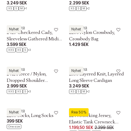
3.249 SEK
2.299 SEK
Knit
XS
S
M
+1
XS
S
M
+2
Stine Goya
Stine Goya
Nyhet
Nyhet
2429 Checkered Cady,
2286 Nylon Crossbody,
Sleeveless Gathered Midi
Crossbody Bag
3.599 SEK
1.429 SEK
Dress
XXS
XS
S
+3
Stine Goya
Stine Goya
Nyhet
Nyhet
2412 Fleece / Nylon,
2556 Layered Knit, Layered
Dropped Shoulder
Long Sleeve Cardigan
2.999 SEK
3.249 SEK
Gathered Jacket
XXS
XS
S
+3
XS
S
M
+2
Stine Goya
Stine Goya
Nyhet
Rea 50%
2289 Socks, Long Socks
2244 Stocking Jersey,
399 SEK
Elastic Tank Crewneck
One size
1.199,50 SEK
2.399 SEK
Dress