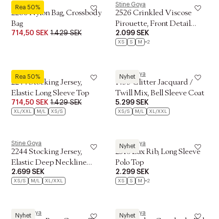
Stine Goya
Stine Goya
Rea 50%
2286 Nylon Bag, Crossbody
2526 Crinkled Viscose
Bag
Pirouette, Front Detail
714,50 SEK
1.429 SEK
2.099 SEK
Long Sleeve To
XS
S
M
+2
Stine Goya
Stine Goya
Rea 50%
Nyhet
2244 Stocking Jersey,
1499 Glitter Jacquard /
Elastic Long Sleeve Top
Twill Mix, Bell Sleeve Coat
714,50 SEK
1.429 SEK
5.299 SEK
XL/XXL
M/L
XS/S
XS/S
M/L
XL/XXL
Stine Goya
Stine Goya
Nyhet
2244 Stocking Jersey,
2510 Lux Rib, Long Sleeve
Elastic Deep Neckline
Polo Top
2.699 SEK
2.299 SEK
Tank Dress
XS/S
M/L
XL/XXL
XS
S
M
+2
Stine Goya
Stine Goya
Nyhet
Nyhet