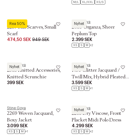
M/L
XL/XXL
XS/S
Stine Goya
Stine Goya
Rea 50%
Nyhet
2287 Silk Scarves, Small
2069 Organza, Sheer
Scarf
Peplum Top
474,50 SEK
949 SEK
2.399 SEK
XS
S
M
+2
Stine Goya
Stine Goya
Nyhet
Nyhet
2565 Knitted Accessories,
1499 Glitter Jacquard /
Knitted Scrunchie
Twill Mix, Hybrid Pleated
399 SEK
3.599 SEK
Midi Skirt
XS
S
M
+1
Stine Goya
Stine Goya
Nyhet
2269 Woven Jacquard,
2263 Dry Viscose, Front
Boxy Jacket
Placket Midi Polo Dress
3.099 SEK
4.299 SEK
XS
S
M
+1
XS
S
M
+2