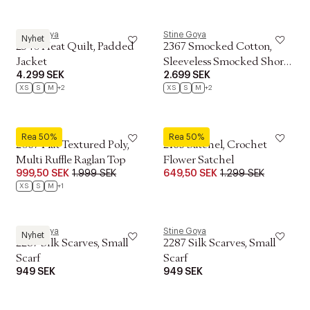
Stine Goya
Stine Goya
Nyhet
2540 Heat Quilt, Padded
2367 Smocked Cotton,
Jacket
Sleeveless Smocked Short
4.299 SEK
2.699 SEK
Dress
XS
S
M
+2
XS
S
M
+2
Stine Goya
Stine Goya
Rea 50%
Rea 50%
2067 Flat Textured Poly,
2163 Satchel, Crochet
Multi Ruffle Raglan Top
Flower Satchel
999,50 SEK
1.999 SEK
649,50 SEK
1.299 SEK
XS
S
M
+1
Stine Goya
Stine Goya
Nyhet
2287 Silk Scarves, Small
2287 Silk Scarves, Small
Scarf
Scarf
949 SEK
949 SEK