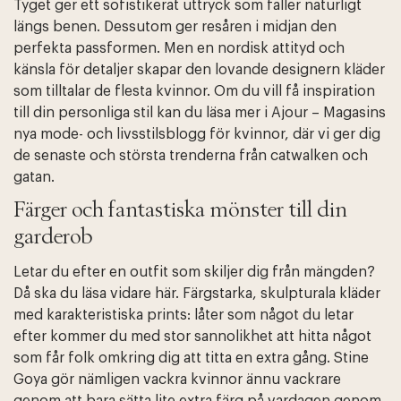
Tyget ger ett sofistikerat uttryck som faller naturligt
längs benen. Dessutom ger resåren i midjan den
perfekta passformen. Men en nordisk attityd och
känsla för detaljer skapar den lovande designern kläder
som tilltalar de flesta kvinnor. Om du vill få inspiration
till din personliga stil kan du läsa mer i Ajour – Magasins
nya mode- och livsstilsblogg för kvinnor, där vi ger dig
de senaste och största trenderna från catwalken och
gatan.
Färger och fantastiska mönster till din
garderob
Letar du efter en outfit som skiljer dig från mängden?
Då ska du läsa vidare här. Färgstarka, skulpturala kläder
med karakteristiska prints: låter som något du letar
efter kommer du med stor sannolikhet att hitta något
som får folk omkring dig att titta en extra gång. Stine
Goya gör nämligen vackra kvinnor ännu vackrare