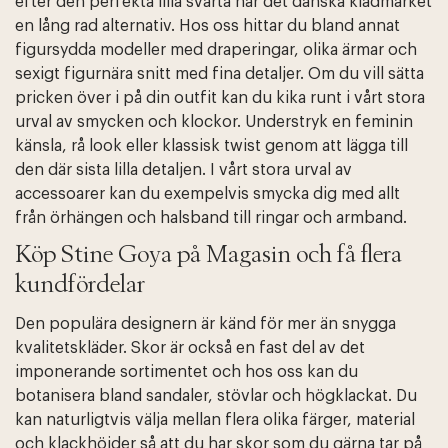
efter den perfekta lilla svarta har det danska klädmärket
en lång rad alternativ. Hos oss hittar du bland annat
figursydda modeller med draperingar, olika ärmar och
sexigt figurnära snitt med fina detaljer. Om du vill sätta
pricken över i på din outfit kan du kika runt i vårt stora
urval av smycken och klockor. Understryk en feminin
känsla, rå look eller klassisk twist genom att lägga till
den där sista lilla detaljen. I vårt stora urval av
accessoarer kan du exempelvis smycka dig med allt
från örhängen och halsband till ringar och armband.
Köp Stine Goya på Magasin och få flera
kundfördelar
Den populära designern är känd för mer än snygga
kvalitetskläder. Skor är också en fast del av det
imponerande sortimentet och hos oss kan du
botanisera bland sandaler, stövlar och högklackat. Du
kan naturligtvis välja mellan flera olika färger, material
och klackhöjder så att du har skor som du gärna tar på