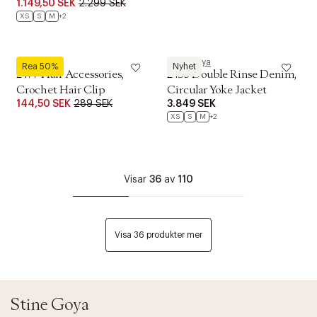
1.149,50 SEK
2.299 SEK
Voluminous Dress
XS
S
M
+2
Stine Goya
Stine Goya
Rea 50%
Nyhet
2477 Hair Accessories,
2453 Double Rinse Denim,
Crochet Hair Clip
Circular Yoke Jacket
144,50 SEK
289 SEK
3.849 SEK
XS
S
M
+2
Visar
36
av
110
Visa 36 produkter mer
Stine Goya