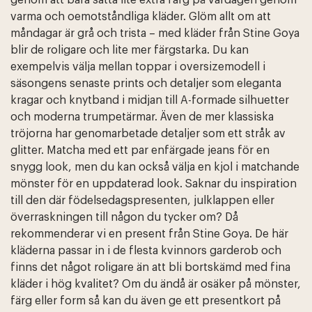
genom att bara sätta lite extra färg på vardagen genom
varma och oemotståndliga kläder. Glöm allt om att
måndagar är grå och trista – med kläder från Stine Goya
blir de roligare och lite mer färgstarka. Du kan
exempelvis välja mellan toppar i oversizemodell i
säsongens senaste prints och detaljer som eleganta
kragar och knytband i midjan till A-formade silhuetter
och moderna trumpetärmar. Även de mer klassiska
tröjorna har genomarbetade detaljer som ett stråk av
glitter. Matcha med ett par enfärgade jeans för en
snygg look, men du kan också välja en kjol i matchande
mönster för en uppdaterad look. Saknar du inspiration
till den där födelsedagspresenten, julklappen eller
överraskningen till någon du tycker om? Då
rekommenderar vi en present från Stine Goya. De här
kläderna passar in i de flesta kvinnors garderob och
finns det något roligare än att bli bortskämd med fina
kläder i hög kvalitet? Om du ändå är osäker på mönster,
färg eller form så kan du även ge ett presentkort på