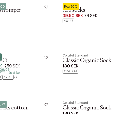
JBS
9,00
Rea 50%
strømper
JBS socks
39,50 SEK
79 SEK
40-47
Colorful Standard
%
 SO
Classic Organic Sock
K
259 SEK
130 SEK
- 09/08
One Size
** - läs villkor
0
47-48
+2
Colorful Standard
9,00
ocks cotton.
Classic Organic Sock
130 SEK