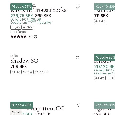
Polo Ralph Lauren
Lindbergh
*Goodie 25%
Köp 4 för 23
Rib-Knit Trouser Socks
Bambus 
276,75 SEK
369 SEK
79 SEK
Gäller 31/07 - 09/08
40-47
Goodie-pris **/*** - läs villkor
39/42
43/46
Flera färger
5.0
(1)
Falke
Falke
*Goodie 20
Shadow SO
Shadow
269 SEK
207,20 SE
Gäller 31/07 
41-42
39-40
43-44
+1
Goodie-pris **/*
41-42
39-4
BOSS
Egtved
*Goodie 20%
Köp 3 för 30
2P RS Minipattern CC
Egtved s
Nyhet
143,20 SEK
179 SEK
129 SEK