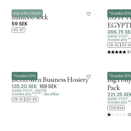
Lindbergh
Polo Ralph La
Köp 4 för 239,00
*Goodie 25%
Bamboo sock
EGYPT
59 SEK
EGYPTI
40-47
366,75 SE
Gäller 31/07 
Goodie-pris **/*
39-42
43-4
5.
BOSS
Polo Ralph La
*Goodie 20%
*Goodie 25%
BOSS Men Business Hosiery
Big Pon
135,20 SEK
169 SEK
Pack
Gäller 31/07 - 09/08
Goodie-pris **/*** - läs villkor
221,25 SE
Gäller 31/07 
39-42
43-46
Goodie-pris **/*
One size
1.