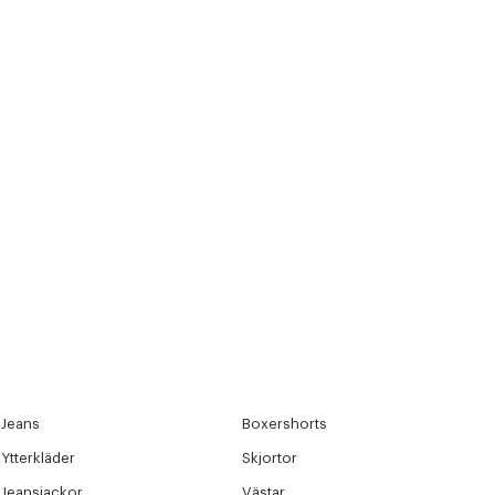
Jeans
Boxershorts
Ytterkläder
Skjortor
Jeansjackor
Västar