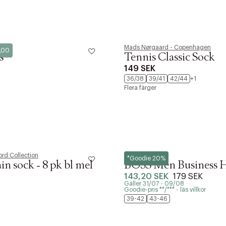
Mads Nørgaard - Copenhagen
9,00
ITTADES TYVÄRR INTE
s
Tennis Classic Sock
OUT PERSONAL DATA
149 SEK
36/38
39/41
42/44
+1
Flera färger
Y ÖNSKAN
rre ikke vise dig denne video. Tillad statistiske cookies fo
Edit cookies
rd Collection
BOSS
*Goodie 20%
in sock - 8 pk bl mel
BOSS Men Business H
Stäng
143,20 SEK
179 SEK
Gäller 31/07 - 09/08
Goodie-pris **/*** - läs villkor
39-42
43-46