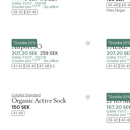
Gäller 31/07 - 09/08
45-48
40-4
Goodie-pris **/*** - läs villkor
Flera färger
39-42
43-46
Falke
Falke
*Goodie 20%
*Goodie 20
Airport SO
FALKE 
207,20 SEK
259 SEK
207,20 SE
Gäller 31/07 - 09/08
Gäller 31/07 
Goodie-pris **/*** - läs villkor
Goodie-pris **/*
41-42
39-40
47-48
+2
41-42
39-4
Colorful Standard
BOSS
*Goodie 20
Organic Active Sock
2PRS M
150 SEK
167,20 SE
Gäller 31/07 
41-46
Goodie-pris **/*
39-42
43-4