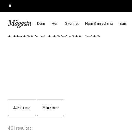
Pause
MEDLEMSERBJUDANDE
20% på sommarfavoriter
Startsida
Herr
Underkläder & sovkläder
Strumpor
Dam
Herr
Skönhet
Hem & inredning
Barn
HERR STRUMPOR
Filtrera
Märken
461 resultat