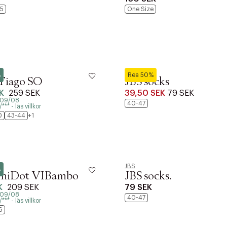
5
One Size
JBS
%
Rea 50%
Tiago SO
JBS socks
K
259 SEK
39,50 SEK
79 SEK
- 09/08
40-47
** - läs villkor
0
43-44
+1
JBS
%
iniDot VIBambo
JBS socks.
K
209 SEK
79 SEK
- 09/08
40-47
** - läs villkor
6