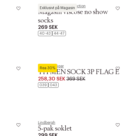
Magasin du Nord Collection
Exklusivt på Magasin
Magasin viscose no show
socks
269 SEK
40-43
44-47
Tommy Hilfiger
Rea 30%
TH MEN SOCK 3P FLAG E
258,30 SEK
369 SEK
039
043
Lindbergh
5-pak soklet
299 SEK