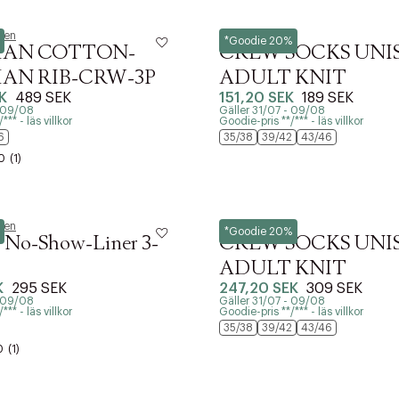
uren
Lacoste
*Goodie 20%
IAN COTTON-
CREW SOCKS UNI
AN RIB-CRW-3P
ADULT KNIT
K
489 SEK
151,20 SEK
189 SEK
- 09/08
Gäller 31/07 - 09/08
** - läs villkor
Goodie-pris **/*** - läs villkor
6
35/38
39/42
43/46
0
(1)
uren
Lacoste
*Goodie 20%
y No-Show-Liner 3-
CREW SOCKS UNI
ADULT KNIT
K
295 SEK
247,20 SEK
309 SEK
- 09/08
Gäller 31/07 - 09/08
** - läs villkor
Goodie-pris **/*** - läs villkor
35/38
39/42
43/46
0
(1)