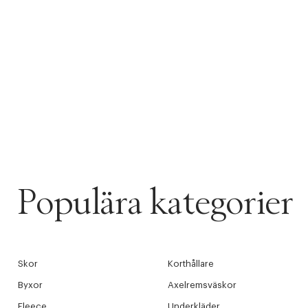
Populära kategorier
Skor
Korthållare
Byxor
Axelremsväskor
Fleece
Underkläder