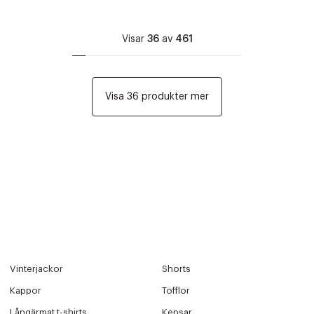
Visar
36
av
461
Visa 36 produkter mer
Vinterjackor
Shorts
Kappor
Tofflor
Långärmat t-shirts
Kepsar