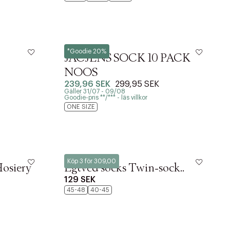
Jack & Jones
*Goodie 20%
JACJENS SOCK 10 PACK
NOOS
239,96 SEK
299,95 SEK
Gäller 31/07 - 09/08
Goodie-pris **/*** - läs villkor
r at kunne se
ONE SIZE
Egtved
Köp 3 för 309,00
osiery
Egtved socks Twin-sock..
129 SEK
45-48
40-45