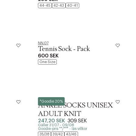
44-45
42-43
40-41
NN.07
Tennis Sock - Pack
600 SEK
One Size
Lacoste
*Goodie 20%
ANKLE SOCKS UNISEX
ADULT KNIT
247,20 SEK
309 SEK
Gäller 31/07 - 09/08
Goodie-pris **/*** - läs villkor
35/38
39/42
43/46