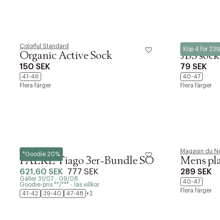
Colorful Standard
JBS
Köp 4 för 23
PRODUKTEN H
Organic Active Sock
JBS sock
WE CARE AB
150 SEK
79 SEK
41-46
40-47
Flera färger
Flera färger
LÄGG TILL N
Øv vi kan desvæ
videoen
Falke
Magasin du No
*Goodie 20%
FALKE Tiago 3er-Bundle SO
Mens pla
621,60 SEK
777 SEK
289 SEK
Gäller 31/07 - 09/08
40-47
Goodie-pris **/*** - läs villkor
Flera färger
41-42
39-40
47-48
+2