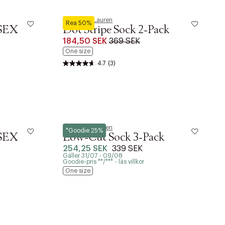
Polo Ralph Lauren
Rea 50%
SEX
Dot Stripe Sock 2-Pack
184,50 SEK
369 SEK
One size
4.7
(3)
Polo Ralph Lauren
*Goodie 25%
SEX
Low-Cut Sock 3-Pack
254,25 SEK
339 SEK
Gäller 31/07 - 09/08
Goodie-pris **/*** - läs villkor
One size