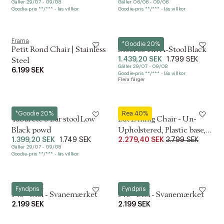
Gäller 29/07 - 09/08
Gäller 06/08 - 09/08
Goodie-pris **/*** - läs villkor
Goodie-pris **/*** - läs villkor
Frama
Zone
*Goodie 20%
Petit Rond Chair | Stainless
Stool 65 cm A-Stool Black
1.439,20 SEK
1.799 SEK
Steel
Gäller 29/07 - 09/08
6.199 SEK
Goodie-pris **/*** - läs villkor
Flera färger
Hay
Gubi
*Goodie 20%
Rea 40%
Taburete 8 Bar stool Low
Bat Dining Chair - Un-
Black powd
Upholstered, Plastic base,
1.399,20 SEK
1.749 SEK
2.279,40 SEK
3.799 SEK
Monochrome, Outdoor (
Gäller 29/07 - 09/08
Goodie-pris **/*** - läs villkor
FDB Møbler
FDB Møbler
Fyndpris
Fyndpris
J46 - Stol - Svanemærket
J46 - Stol - Svanemærket
2.199 SEK
2.199 SEK