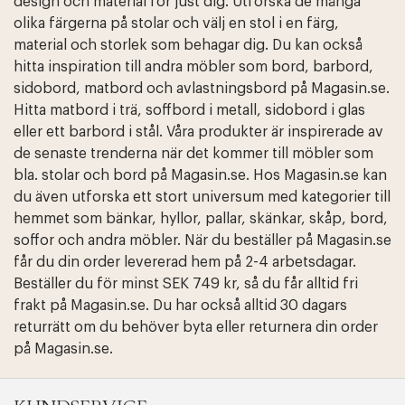
design och material för just dig. Utforska de många
olika färgerna på stolar och välj en stol i en färg,
material och storlek som behagar dig. Du kan också
hitta inspiration till andra möbler som bord, barbord,
sidobord, matbord och avlastningsbord på Magasin.se.
Hitta matbord i trä, soffbord i metall, sidobord i glas
eller ett barbord i stål. Våra produkter är inspirerade av
de senaste trenderna när det kommer till möbler som
bla. stolar och bord på Magasin.se. Hos Magasin.se kan
du även utforska ett stort universum med kategorier till
hemmet som bänkar, hyllor, pallar, skänkar, skåp, bord,
Edit cookies
Stäng
soffor och andra möbler. När du beställer på Magasin.se
får du din order levererad hem på 2-4 arbetsdagar.
Beställer du för minst SEK 749 kr, så du får alltid fri
frakt på Magasin.se. Du har också alltid 30 dagars
returrätt om du behöver byta eller returnera din order
på Magasin.se.