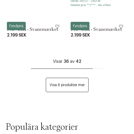
Gäller 29/07 - 09/08
Goodie-pris **/*** - läs villkor
FDB Møbler
FDB Møbler
Fyndpris
Fyndpris
J46 - Stol - Svanemærket
J46 - Stol - Svanemærket
2.199 SEK
2.199 SEK
Visar
36
av
42
Visa 6 produkter mer
Populära kategorier