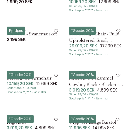
1.999,20 SEK
10.159,20 SEK
12.699 SEK
Gäller 29/07 - 09/08
Goodie-pris **/*** - läs villkor
FDB Møbler
Gubi
Fyndpris
*Goodie 20%
J46 - Stol - Svanemærket
Stay Lounge Chair - Fully
2.199 SEK
Upholstered, Small,
29.919,20 SEK
37.399 SEK
Wooden legs (Base: Oak S
Gäller 29/07 - 09/08
Goodie-pris **/*** - läs villkor
Verpan
Fritz Hansen
*Goodie 20%
*Goodie 20%
Series 270 F Armchair
HIGH DOT skammel
10.159,20 SEK
12.699 SEK
Cowboy Black / Black mat
Gäller 29/07 - 09/08
3.919,20 SEK
4.899 SEK
lacquered base
Goodie-pris **/*** - läs villkor
Gäller 29/07 - 09/08
Goodie-pris **/*** - läs villkor
Fritz Hansen
Vipp
*Goodie 20%
*Goodie 20%
High Dot
Vipp 467 Lodge Barstol
3.919,20 SEK
4.899 SEK
11.996 SEK
14.995 SEK