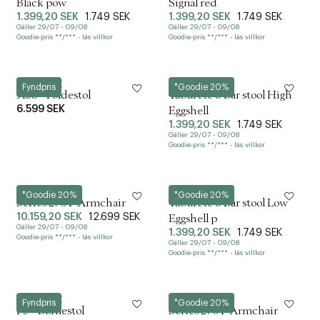
Black pow
Signal red
1.399,20 SEK
1.749 SEK
1.399,20 SEK
1.749 SEK
Gäller 29/07 - 09/08
Gäller 29/07 - 09/08
Goodie-pris **/*** - läs villkor
Goodie-pris **/*** - läs villkor
FDB Møbler
Hay
Fyndpris
*Goodie 20%
J138 - Foldestol
Taburete 8 Bar stool High
6.599 SEK
Eggshell
1.399,20 SEK
1.749 SEK
Gäller 29/07 - 09/08
Goodie-pris **/*** - läs villkor
Verpan
Hay
*Goodie 20%
*Goodie 20%
Series 270 F Armchair
Taburete 8 Bar stool Low
10.159,20 SEK
12.699 SEK
Eggshell p
Gäller 29/07 - 09/08
1.399,20 SEK
1.749 SEK
Goodie-pris **/*** - läs villkor
Gäller 29/07 - 09/08
Goodie-pris **/*** - läs villkor
FDB Møbler
Verpan
Fyndpris
*Goodie 20%
P9 - Børnestol
Series 270 F Armchair