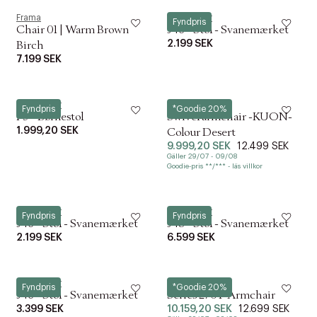
Frama
FDB Møbler
Fyndpris
Chair 01 | Warm Brown
J46 - Stol - Svanemærket
2.199 SEK
Birch
7.199 SEK
FDB Møbler
Blomus
Fyndpris
*Goodie 20%
P9 - Børnestol
Swivel armchair -KUON-
1.999,20 SEK
Colour Desert
9.999,20 SEK
12.499 SEK
Gäller 29/07 - 09/08
Goodie-pris **/*** - läs villkor
FDB Møbler
FDB Møbler
Fyndpris
Fyndpris
J46 - Stol - Svanemærket
J48 - Stol - Svanemærket
2.199 SEK
6.599 SEK
FDB Møbler
Verpan
Fyndpris
*Goodie 20%
J46 - Stol - Svanemærket
Series 270 F Armchair
3.399 SEK
10.159,20 SEK
12.699 SEK