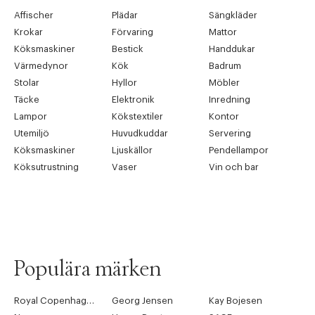
Affischer
Plädar
Sängkläder
Krokar
Förvaring
Mattor
Köksmaskiner
Bestick
Handdukar
Värmedynor
Kök
Badrum
Stolar
Hyllor
Möbler
Täcke
Elektronik
Inredning
Lampor
Kökstextiler
Kontor
Utemiljö
Huvudkuddar
Servering
Köksmaskiner
Ljuskällor
Pendellampor
Köksutrustning
Vaser
Vin och bar
Populära märken
Royal Copenhagen
Georg Jensen
Kay Bojesen