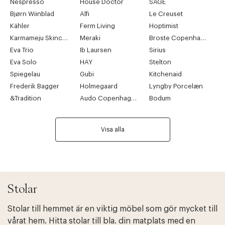
Nespresso
House Doctor
SAGE
Bjørn Wiinblad
Alfi
Le Creuset
Kähler
Ferm Living
Hoptimist
Karmameju Skincare
Meraki
Broste Copenhagen
Eva Trio
Ib Laursen
Sirius
Eva Solo
HAY
Stelton
Spiegelau
Gubi
Kitchenaid
Frederik Bagger
Holmegaard
Lyngby Porcelæn
&Tradition
Audo Copenhagen
Bodum
Visa alla
Stolar
Stolar till hemmet är en viktig möbel som gör mycket till
vårat hem. Hitta stolar till bla. din matplats med en