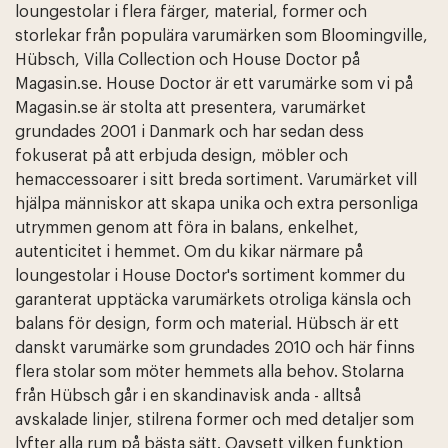
loungestolar i flera färger, material, former och
storlekar från populära varumärken som Bloomingville,
Hübsch, Villa Collection och House Doctor på
Magasin.se. House Doctor är ett varumärke som vi på
Magasin.se är stolta att presentera, varumärket
grundades 2001 i Danmark och har sedan dess
fokuserat på att erbjuda design, möbler och
hemaccessoarer i sitt breda sortiment. Varumärket vill
hjälpa människor att skapa unika och extra personliga
utrymmen genom att föra in balans, enkelhet,
autenticitet i hemmet. Om du kikar närmare på
loungestolar i House Doctor's sortiment kommer du
garanterat upptäcka varumärkets otroliga känsla och
balans för design, form och material. Hübsch är ett
danskt varumärke som grundades 2010 och här finns
flera stolar som möter hemmets alla behov. Stolarna
från Hübsch går i en skandinavisk anda - alltså
avskalade linjer, stilrena former och med detaljer som
lyfter alla rum på bästa sätt. Oavsett vilken funktion