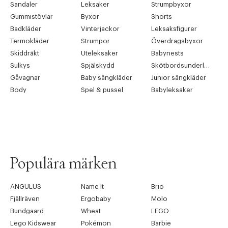
Sandaler
Leksaker
Strumpbyxor
Gummistövlar
Byxor
Shorts
Badkläder
Vinterjackor
Leksaksfigurer
Termokläder
Strumpor
Överdragsbyxor
Skiddräkt
Uteleksaker
Babynests
Sulkys
Spjälskydd
Skötbordsunderlägg
Gåvagnar
Baby sängkläder
Junior sängkläder
Body
Spel & pussel
Babyleksaker
Populära märken
ANGULUS
Name It
Brio
Fjällräven
Ergobaby
Molo
Bundgaard
Wheat
LEGO
Lego Kidswear
Pokémon
Barbie