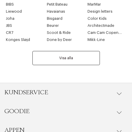
BIBS
Petit Bateau
MarMar
Liewood
Havaianas
Design letters
Joha
Bisgaard
Color Kids
JBS
Beurer
Architectmade
CR7
Scoot & Ride
Cam Cam Copenhagen
Konges Sløjd
Done by Deer
Mikk-Line
Visa alla
KUNDSERVICE
GOODIE
Onlineköp
Orderstatus
APPEN
Förmåner