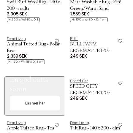
Swif Bird Wool Rug - 140 x
Mara Washable Rug - Elm
200 - multi
Green/Warm Sand
3.905 SEK
1.559 SEK
H:200 x W:140 x D:3
H: 150 x W: 80 x D: 1 cm
Ferm Living
BULL
Animal Tufted Rug - Polar
BULL FARM
Bear
LEGEMÅTTE 120c
2.339 SEK
249 SEK
H: 160 x W: 118 x D: 3 cm
Hitta allt du behöver för
En god natts
Speed Car
SPEED CITY
sömn
LEGEMÅTTE 120c
249 SEK
Läs mer här
Ferm Living
Ferm Living
Apple Tufted Rug - Tea
Tilt Rug - 140 x 200 - elm