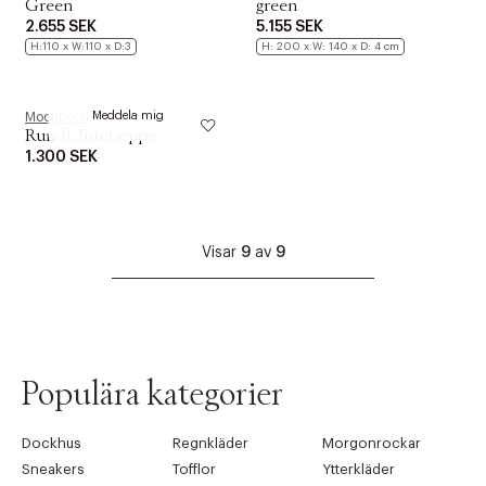
Green
green
2.655 SEK
5.155 SEK
H:110 x W:110 x D:3
H: 200 x W: 140 x D: 4 cm
KOMMER SNART ONLINE
Meddela mig
Moonboon
Rundt Jutetæppe
1.300 SEK
Visar
9
av
9
Populära kategorier
Dockhus
Regnkläder
Morgonrockar
Sneakers
Tofflor
Ytterkläder