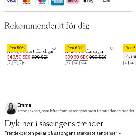
t
i
o
n
Rekommenderat för dig
Kaffe Curve
Kaffe
Kaffe C
Rea 50%
Rea 60%
Rea 
KCsilje Short Cardigan
KAbowie Cardigan
KCcir
Plus s
349,50 SEK
699 SEK
399,60 SEK
999 SEK
359,6
S
M
L
+1
XS
XL
XXL
S
XL
Emma
Trendeexpert, som lyfter fram säsongens mest framträdande trender.
Dyk ner i säsongens trender
Trendexperten pekar på säsongens starkaste tendenser –