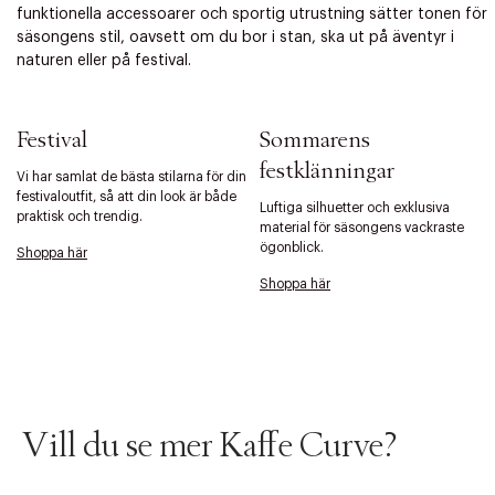
funktionella accessoarer och sportig utrustning sätter tonen för
säsongens stil, oavsett om du bor i stan, ska ut på äventyr i
naturen eller på festival.
Festival
Sommarens
festklänningar
Vi har samlat de bästa stilarna för din
festivaloutfit, så att din look är både
Luftiga silhuetter och exklusiva
praktisk och trendig.
material för säsongens vackraste
ögonblick.
Shoppa här
Shoppa här
Vill du se mer Kaffe Curve?
Tidigare
Nä