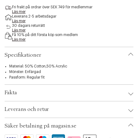
a
a
a
s
Fri frakt på ordrar över SEK 749 för medlemmar
n
n
n
i
Läs mer
å
å
å
b
Leverans 2-5 arbetsdagar
g
g
g
i
Läs mer
r
r
r
30 dagars returrätt
l
a
a
a
Läs mer
i
Få 10% på ditt första köp som medlem
f
f
f
t
Läs mer
å
å
å
y
k
k
k
.
v
v
v
Specifikationer
v
a
a
a
a
r
r
r
r
Material: 50% Cotton,50% Acrylic
i
Mönster: Enfärgad
a
Passform: Regular fit
t
i
Fakta
o
n
Brand:
Kaffe Curve
.
Leverans och retur
EAN: 5715752421656
s
Klädstorlek: S
e
Färg: Chalk
l
Säker betalning på magasin.se
Ax numbers: 07138090
e
SKU: S15463915
c
ID: BRCR71-19J0