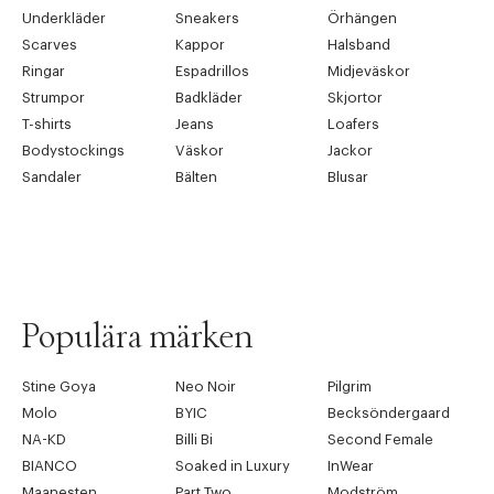
Underkläder
Sneakers
Örhängen
Scarves
Kappor
Halsband
Ringar
Espadrillos
Midjeväskor
Strumpor
Badkläder
Skjortor
T-shirts
Jeans
Loafers
Bodystockings
Väskor
Jackor
Sandaler
Bälten
Blusar
Populära märken
Stine Goya
Neo Noir
Pilgrim
Molo
BYIC
Becksöndergaard
NA-KD
Billi Bi
Second Female
BIANCO
Soaked in Luxury
InWear
Maanesten
Part Two
Modström