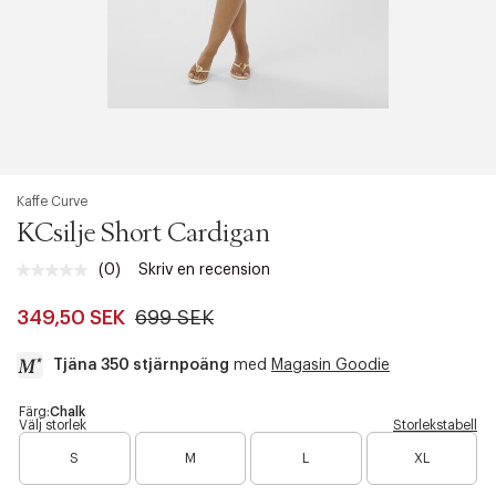
Kaffe Curve
KCsilje Short Cardigan
(0)
Skriv en recension
Inget
klassificeringsvärde.
Länk
349,50 SEK
699 SEK
till
samma
Tjäna 350 stjärnpoäng
med
Magasin Goodie
sida.
a
Färg:
Chalk
Välj storlek
Storlekstabell
c
B
B
B
c
S
M
L
XL
a
a
a
e
r
r
r
s