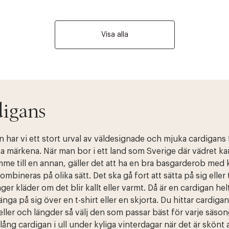
Visa alla
igans
 har vi ett stort urval av väldesignade och mjuka cardigans
a märkena. När man bor i ett land som Sverige där vädret ka
mme till en annan, gäller det att ha en bra basgarderob med 
mbineras på olika sätt. Det ska gå fort att sätta på sig eller 
lager kläder om det blir kallt eller varmt. Då är en cardigan hel
länga på sig över en t-shirt eller en skjorta. Du hittar cardiga
ller och längder så välj den som passar bäst för varje säso
lång cardigan i ull under kyliga vinterdagar när det är skönt 