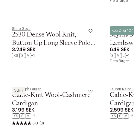
Flera färger
Stine Goya
Magasin du No
Köp 2 för 10
2530 Dense Wool Knit,
Myrna 3
Button Up Long Sleeve Polo
Lambsw
3.249 SEK
649 SEK
Knit
XS
S
M
+1
S
M
L
+1
Flera färger
Polo Ralph Lauren
Lauren Ralph 
Nyhet
Cable-Knit Wool-Cashmere
Cable-K
Cardigan
Cardiga
3.199 SEK
2.599 SEK
XS
S
M
+2
XS
S
M
+2
5.0
(3)