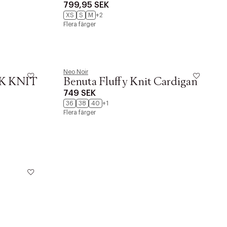
799,95 SEK
CARDIGAN B
XS
S
M
+2
Flera färger
Neo Noir
K KNIT
Benuta Fluffy Knit Cardigan
749 SEK
36
38
40
+1
Flera färger
r at kunne se