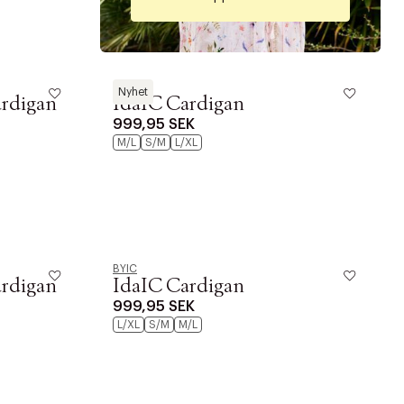
BYIC
Nyhet
ardigan
IdaIC Cardigan
999,95 SEK
M/L
S/M
L/XL
BYIC
ardigan
IdaIC Cardigan
999,95 SEK
L/XL
S/M
M/L