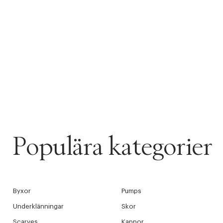
videoen
Populära kategorier
Byxor
Pumps
Underklänningar
Skor
Scarves
Kappor