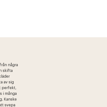
 från några
n skifta
kläder
ta av sig
t perfekt,
ns i många
ng. Kanske
att svepa