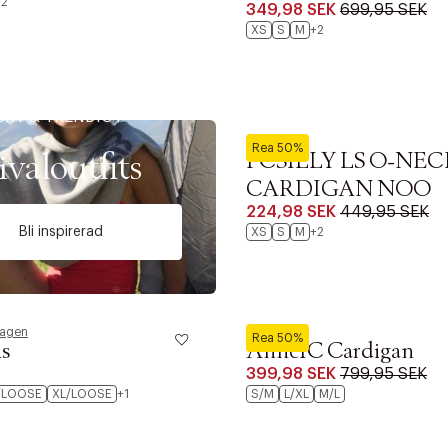
+2
349,98 SEK
699,95 SEK
XS
S
M
+2
SKT & TRENDIGT
Pieces
Rea 50%
ivaloutfits
PCSILLY LS O-NEC
CARDIGAN NOO
224,98 SEK
449,95 SEK
Bli inspirerad
XS
S
M
+2
hagen
BYIC
ITTADES TYVÄRR INTE
Rea 50%
s
AnneIC Cardigan
OUT PERSONAL DATA
399,98 SEK
799,95 SEK
/LOOSE
XL/LOOSE
+1
S/M
L/XL
M/L
Y ÖNSKAN
rre ikke vise dig denne video. Tillad statistiske cookies fo