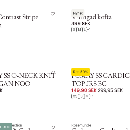
Lindex
Nyhet
ontrast Stripe
V-ringad kofta
399 SEK
n
S
M
L
+1
Pieces
Rea 50%
Y SS O-NECK KNIT
PCMAY SS CARDI
GAN NOO
TOP JRS BC
K
149,98 SEK
299,95 SEK
XS
S
M
+1
rd Collection
Rosemunde
309,00