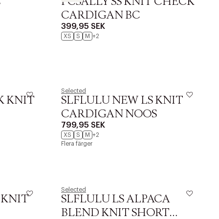
s
PCSALLY SS KNIT CHECK
CARDIGAN BC
399,95 SEK
XS
S
M
+2
Selected
K KNIT
SLFLULU NEW LS KNIT
CARDIGAN NOOS
799,95 SEK
XS
S
M
+2
Flera färger
Selected
 KNIT
SLFLULU LS ALPACA
BLEND KNIT SHORT