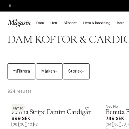
Pause
REA
Upp till 60% på massor av varumärken
Dam
Herr
Skönhet
Hem & inredning
Barn
Startsida
Dam
Kläder
Stickat
Koftor & cardigans
DAM KOFTOR & CARDI
Filtrera
Märken
Storlek
924 resultat
Neo Noir
Neo Noir
Nyhet
Zelma Stripe Denim Cardigan
Benuta F
899 SEK
749 SEK
36
38
40
+2
34
36
38