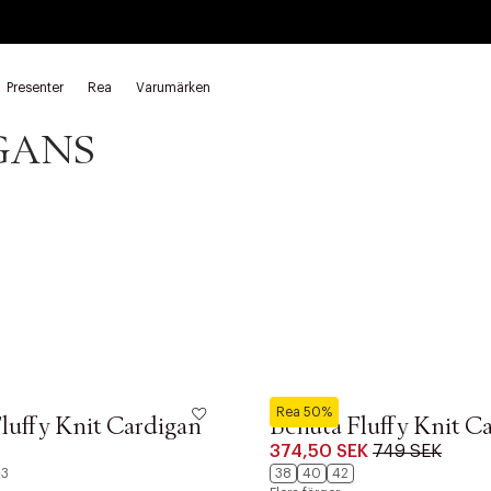
Presenter
Rea
Varumärken
GANS
Neo Noir
Rea 50%
luffy Knit Cardigan
Benuta Fluffy Knit C
374,50 SEK
749 SEK
+3
38
40
42