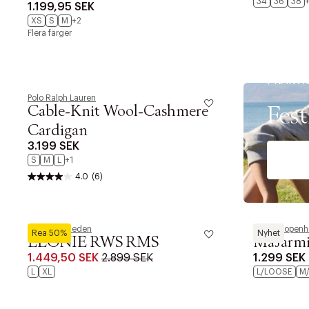
34
36
38
1.199,95 SEK
CARDIGAN
XS
S
M
+2
Flera färger
PRAKTI
Polo Ralph Lauren
Fest
Cable-Knit Wool-Cashmere
Cardigan
3.199 SEK
S
M
L
+1
4.0
(6)
Tiger of Sweden
Masai Copen
PRODUKTEN H
Rea 50%
Nyhet
LEONIE RWS RMS
MaJarmi
WE CARE AB
1.449,50 SEK
2.899 SEK
1.299 SEK
L
XL
L/LOOSE
M
LÄGG TILL N
Øv vi kan desvæ