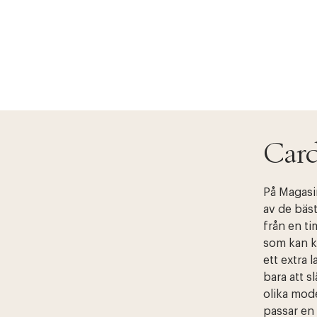
Card
På Magasin
av de bäst
från en ti
som kan ko
ett extra 
bara att s
olika mode
passar en 