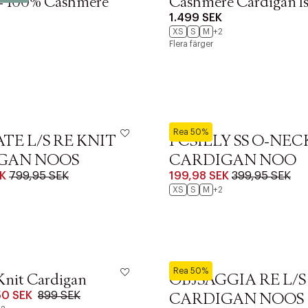
 - 100% Cashmere
Cashmere Cardigan l
1.499 SEK
XS
S
M
+2
Flera färger
Pieces
Rea 50%
TE L/S RE KNIT
PCSILLY SS O-NEC
GAN NOOS
CARDIGAN NOO
K
799,95 SEK
199,98 SEK
399,95 SEK
XS
S
M
+2
Object
Rea 50%
Knit Cardigan
OBJSAGGIA RE L/S
50 SEK
899 SEK
CARDIGAN NOOS