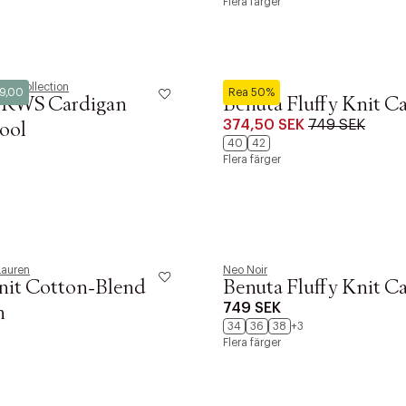
Flera färger
rd Collection
Neo Noir
49,00
Rea 50%
 RWS Cardigan
Benuta Fluffy Knit C
374,50 SEK
749 SEK
ool
40
42
Flera färger
Lauren
Neo Noir
nit Cotton-Blend
Benuta Fluffy Knit C
749 SEK
n
34
36
38
+3
Flera färger