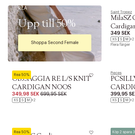
REA
Saint Tropez
MilaSZ C
Upp till 50%
Cardiga
349 SEK
XS
S
M
+2
Shoppa Second Female
Flera färger
Object
Pieces
Rea 50%
OBJSAGGIA RE L/S KNIT
PCSILL
CARDIGAN NOOS
CARDI
349,98 SEK
699,95 SEK
399,95 SE
XS
S
M
+2
XS
S
M
+2
BYIC
Magasin du No
Rea 50%
Köp 2 spara 