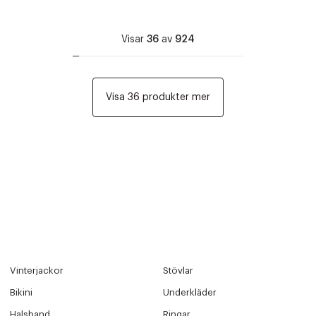
Visar
36
av
924
Edit cookies
Stäng
Visa 36 produkter mer
Vinterjackor
Stövlar
Bikini
Underkläder
Halsband
Ringar