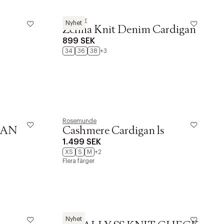
Neo Noir
Nyhet
Zelma Knit Denim Cardigan
899 SEK
34
36
38
+3
Rosemunde
GAN
Cashmere Cardigan ls
1.499 SEK
XS
S
M
+2
Flera färger
Pieces
Nyhet