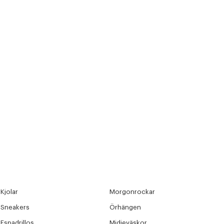
Kjolar
Morgonrockar
Sneakers
Örhängen
Espadrillos
Midjeväskor