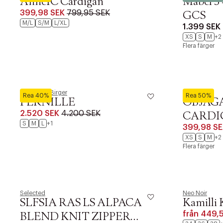
AnneIC Cardigan
Mabel 3
399,98 SEK
799,95 SEK
GCS
M/L
S/M
L/XL
1.399 SEK
XS
S
M
+2
Flera färger
By Malene Birger
Object
Rea 40%
Rea 50%
PERNILLE
OBJAGA
2.520 SEK
4.200 SEK
CARDI
S
M
L
+1
399,98 SE
XS
S
M
+2
Flera färger
Selected
Neo Noir
SLFSIA RAS LS ALPACA
Kamilli 
från
449,
BLEND KNIT ZIPPER