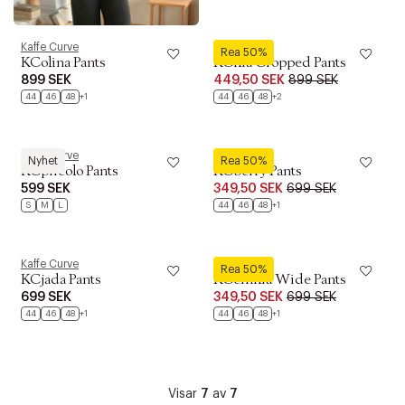
Kaffe Curve
Kaffe Curve
Rea 50%
KColina Pants
KCilia Cropped Pants
899 SEK
449,50 SEK
899 SEK
44
46
48
+1
44
46
48
+2
Kaffe Curve
Kaffe Curve
Nyhet
Rea 50%
KCpheolo Pants
KCberry Pants
599 SEK
349,50 SEK
699 SEK
S
M
L
44
46
48
+1
Kaffe Curve
Kaffe Curve
Rea 50%
KCjada Pants
KCemilia Wide Pants
699 SEK
349,50 SEK
699 SEK
44
46
48
+1
44
46
48
+1
Visar
7
av
7