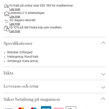
a
a
a
s
Fri frakt på ordrar över SEK 749 för medlemmar
n
n
n
i
Läs mer
å
å
å
b
Leverans 2-5 arbetsdagar
g
g
g
i
Läs mer
r
r
r
30 dagars returrätt
l
a
a
a
Läs mer
i
Få 10% på ditt första köp som medlem
f
f
f
t
Läs mer
å
å
å
y
k
k
k
.
v
v
v
Specifikationer
v
a
a
a
a
r
r
r
r
Mönster: Enfärgad
i
Halsrigning: Rund hals
a
Ärmlängd: Korta ärmar
t
i
Fakta
o
n
Brand:
Ganni
.
Leverans och retur
EAN: 5715897080695
s
Klädstorlek: XS
e
Färg: Bright white
l
Säker betalning på magasin.se
Ax numbers: 07100194
e
SKU: S15370492
c
ID: BQOE38-01HO