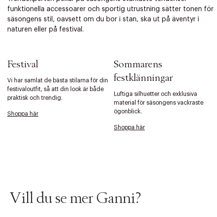
funktionella accessoarer och sportig utrustning sätter tonen för
säsongens stil, oavsett om du bor i stan, ska ut på äventyr i
naturen eller på festival.
Festival
Sommarens
festklänningar
Vi har samlat de bästa stilarna för din
festivaloutfit, så att din look är både
Luftiga silhuetter och exklusiva
praktisk och trendig.
material för säsongens vackraste
ögonblick.
Shoppa här
Shoppa här
Vill du se mer Ganni?
Tidigare
Nä