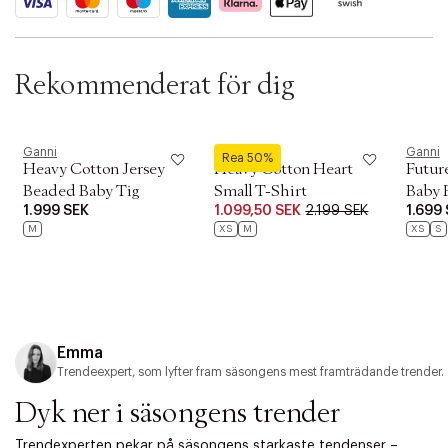
t
i
o
n
Rekommenderat för dig
Ganni
Ganni
Ganni
Rea 50%
Heavy Cotton Jersey
Heavy Cotton Heart
Futur
Beaded Baby Tig
Small T-Shirt
Baby 
1.999 SEK
1.099,50 SEK
2.199 SEK
1.699
M
XS
M
XS
S
Emma
Trendeexpert, som lyfter fram säsongens mest framträdande trender.
Dyk ner i säsongens trender
Trendexperten pekar på säsongens starkaste tendenser –