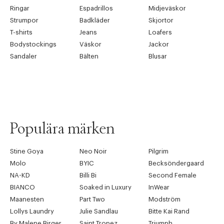
Ringar
Espadrillos
Midjeväskor
Strumpor
Badkläder
Skjortor
T-shirts
Jeans
Loafers
Bodystockings
Väskor
Jackor
Sandaler
Bälten
Blusar
Populära märken
Stine Goya
Neo Noir
Pilgrim
Molo
BYIC
Becksöndergaard
NA-KD
Billi Bi
Second Female
BIANCO
Soaked in Luxury
InWear
Maanesten
Part Two
Modström
Lollys Laundry
Julie Sandlau
Bitte Kai Rand
By Malene Birger
Saint Tropez
Triumph