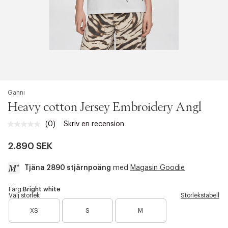
46
16
18
52
18
48
18
20
56
20
50
20
22
58
22
52
22
24
60
24
Ganni
Heavy cotton Jersey Embroidery Angl
(0)
Skriv en recension
Inget
klassificeringsvärde.
Länk
2.890 SEK
till
samma
Tjäna 2890 stjärnpoäng
med
Magasin Goodie
sida.
a
Färg:
Bright white
Välj storlek
Storlekstabell
c
B
B
B
c
XS
S
M
a
a
a
e
r
r
r
s