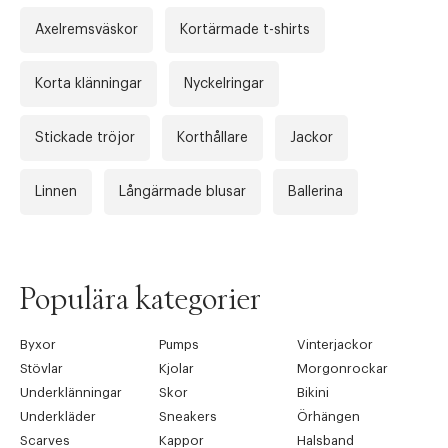
Axelremsväskor
Kortärmade t-shirts
Korta klänningar
Nyckelringar
Stickade tröjor
Korthållare
Jackor
Linnen
Långärmade blusar
Ballerina
Populära kategorier
Byxor
Pumps
Vinterjackor
Stövlar
Kjolar
Morgonrockar
Underklänningar
Skor
Bikini
Underkläder
Sneakers
Örhängen
Scarves
Kappor
Halsband