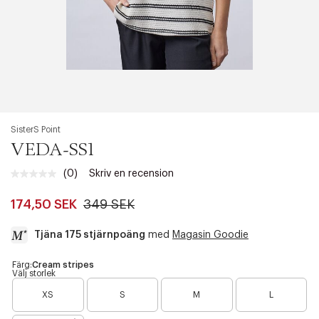
SisterS Point
VEDA-SS1
(0)
Skriv en recension
Inget
klassificeringsvärde.
Länk
174,50 SEK
349 SEK
till
samma
Tjäna 175 stjärnpoäng
med
Magasin Goodie
sida.
a
Färg:
Cream stripes
Välj storlek
c
B
B
c
XS
S
M
L
a
a
e
r
r
s