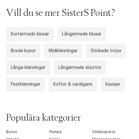
Tidigare
Nä
Vill du se mer SisterS Point?
Kortärmade blusar
Långärmade blusar
Breda byxor
Midiklänningar
Stickade tröjor
Långa klänningar
Långärmade skjortor
Festklänningar
Koftor & cardigans
Kavajer
Populära kategorier
Byxor
Pumps
Vinterjackor