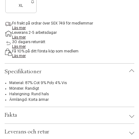
a
a
s
XL
n
n
i
å
å
b
g
g
i
Fri frakt på ordrar över SEK 749 för medlemmar
r
r
l
Läs mer
a
a
i
Leverans 2-5 arbetsdagar
f
f
Läs mer
t
å
å
30 dagars returrätt
y
Läs mer
k
k
.
Få 10% på ditt första köp som medlem
v
v
v
Läs mer
a
a
a
r
r
r
Specifikationer
i
a
t
Material: 87% Cot 9% Poly 4% Vis
i
Mönster: Randigt
o
Halsrigning: Rund hals
n
Ärmlängd: Korta ärmar
.
s
Fakta
e
l
Brand:
SisterS Point
e
Leverans och retur
EAN: 5714862709753
c
Klädstorlek: S