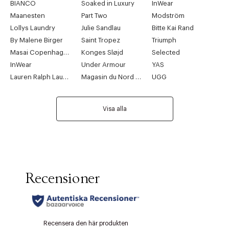
BIANCO
Soaked in Luxury
InWear
Maanesten
Part Two
Modström
Lollys Laundry
Julie Sandlau
Bitte Kai Rand
By Malene Birger
Saint Tropez
Triumph
Masai Copenhagen
Konges Sløjd
Selected
InWear
Under Armour
YAS
Lauren Ralph Lauren
Magasin du Nord Collection
UGG
Visa alla