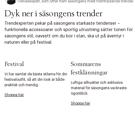
Trendeexpert, som lyfter fram säsongens mest framträdande trender.
Dyk ner i säsongens trender
Trendexperten pekar på säsongens starkaste tendenser –
funktionella accessoarer och sportig utrustning sätter tonen för
säsongens stil, oavsett om du bor i stan, ska ut på äventyr i
naturen eller på festival.
Festival
Sommarens
festklänningar
Vi har samlat de bästa stilarna för din
festivaloutfit, så att din look är både
Luftiga silhuetter och exklusiva
praktisk och trendig.
material för säsongens vackraste
ögonblick.
Shoppa här
Shoppa här