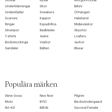
Stövlar
Kjolar
Morgonrockar
Underklänningar
Skor
Bikini
Underkläder
Sneakers
Örhängen
Scarves
Kappor
Halsband
Ringar
Espadrillos
Midjeväskor
Strumpor
Badkläder
Skjortor
T-shirts
Jeans
Loafers
Bodystockings
Väskor
Jackor
Sandaler
Bälten
Blusar
Populära märken
Stine Goya
Neo Noir
Pilgrim
Molo
BYIC
Becksöndergaard
NA-KD
Billi Bi
Second Female