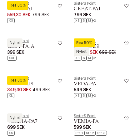
SisterS Point
SisterS Point
Rea 30%
GEMA-PA1
GREAT-PA1
559,30 SEK
799 SEK
799 SEK
XS
XS
S
M
+2
SisterS Point
SisterS Point
Nyhet
Rea 50%
GLUT-PA. A
ELLA-PA59
Nyhet
399 SEK
349,50 SEK
699 SEK
XXL
XS
S
M
+2
SisterS Point
SisterS Point
Rea 30%
GLUT-PA19
VEDA-PA
349,30 SEK
499 SEK
549 SEK
XL
XS
S
M
+2
SisterS Point
SisterS Point
Nyhet
VERINA-PA7
VEMIA-PA
699 SEK
599 SEK
XS
Str. 1
Str. 2
Str. 3