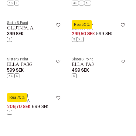
XS
L
XS
S
XL
SisterS Point
SisterS Point
Rea 50%
GLUT-PA. A
ELSIA-PA
399 SEK
299,50 SEK
599 SEK
S
S
XL
SisterS Point
SisterS Point
ELLA-PA36
ELLA-PA3
599 SEK
499 SEK
XS
S
S
SisterS Point
Rea 70%
VEPAS-PA
209,70 SEK
699 SEK
S