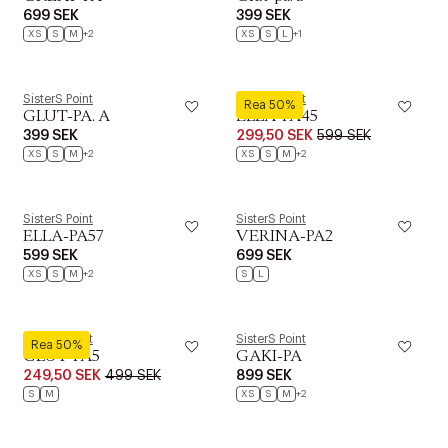
699 SEK
399 SEK
XS
S
M
+2
XS
S
L
+1
SisterS Point
SisterS Point
Rea 50%
GLUT-PA. A
ELLA-PA45
399 SEK
299,50 SEK
599 SEK
XS
S
M
+2
XS
S
M
+2
SisterS Point
SisterS Point
ELLA-PA57
VERINA-PA2
599 SEK
699 SEK
XS
S
M
+2
S
L
SisterS Point
SisterS Point
Rea 50%
GLUT-PA5
GAKI-PA
249,50 SEK
499 SEK
899 SEK
S
M
XS
S
M
+2