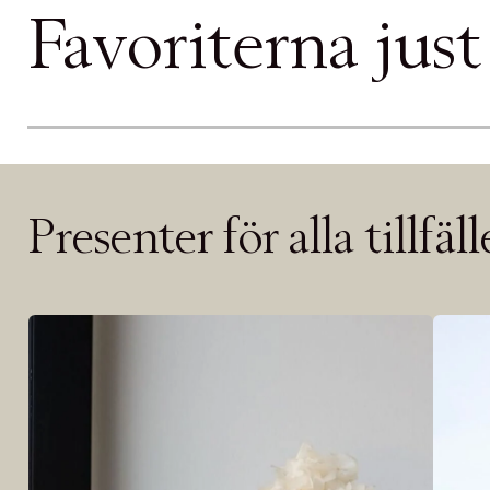
PRODUKTEN H
Favoriterna just
WE CARE AB
LÄGG TILL N
Øv vi kan desvæ
videoen
Presenter för alla tillfäl