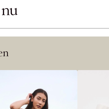
ITTADES TYVÄRR INTE
 nu
OUT PERSONAL DATA
Y ÖNSKAN
rre ikke vise dig denne video. Tillad statistiske cookies fo
Edit cookies
len
Stäng