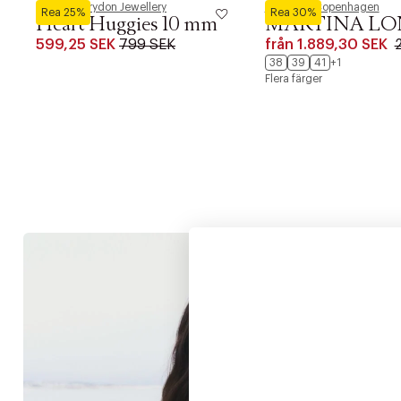
Pernille Corydon Jewellery
Phenumb Copenhagen
Rea 25%
Rea 30%
Heart Huggies 10 mm
MARTINA LO
599,25 SEK
799 SEK
från
1.889,30 SEK
38
39
41
+1
Flera färger