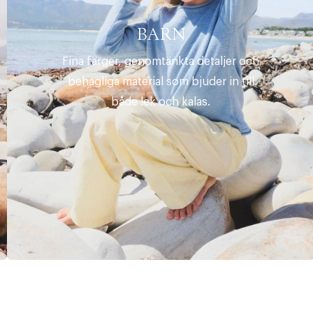
BARN
Fina färger, genomtänkta detaljer och
behagliga material som bjuder in till
både lek och kalas.