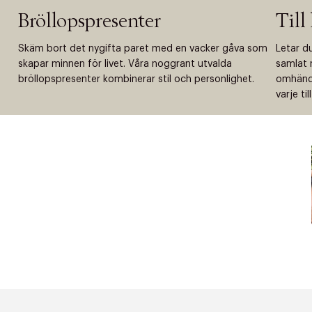
Bröllopspresenter
Till
Skäm bort det nygifta paret med en vacker gåva som
Letar du
skapar minnen för livet. Våra noggrant utvalda
samlat m
bröllopspresenter kombinerar stil och personlighet.
omhände
varje til