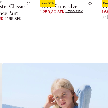
en
Saddler
By M
Rea 30%
Re
ster Classic
Runn Shiny silver
T
1.259,30 SEK
1.799 SEK
1.6
nce Pant
34
EK
2.199 SEK