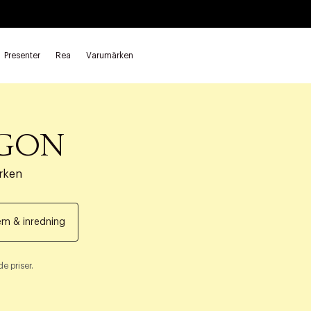
Presenter
Rea
Varumärken
RGON
rken
m & inredning
e priser.