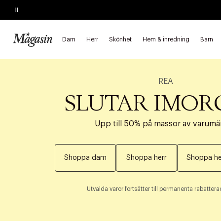
Pause
Dam
Herr
Skönhet
Hem & inredning
Barn
REA
SLUTAR IMO
Upp till 50% på massor av varumä
Shoppa dam
Shoppa herr
Shoppa he
Utvalda varor fortsätter till permanenta rabatterad