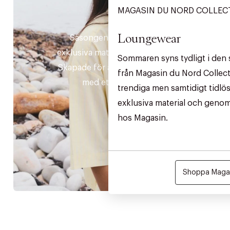
MAGASIN DU NORD COLLEC
DAM
Loungewear
Säsongens essentiella plagg i
exklusiva material och tidlös design.
Sommaren syns tydligt i den 
Skapade för att kombinera komfort
från Magasin du Nord Collect
med ett tidlöst uttryck.
trendiga men samtidigt tidlös
exklusiva material och genom
hos Magasin.
Shoppa Magas