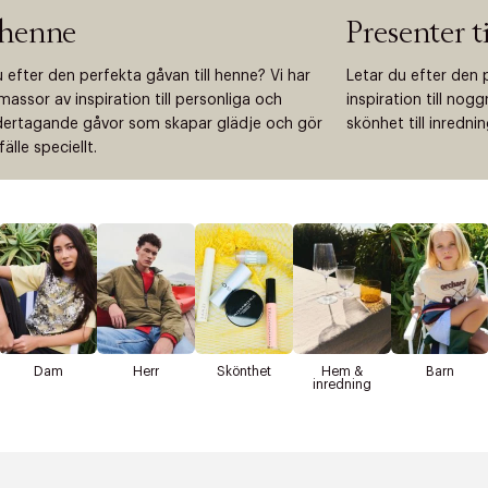
 henne
Presenter t
 efter den perfekta gåvan till henne? Vi har
Letar du efter den 
assor av inspiration till personliga och
inspiration till nog
rtagande gåvor som skapar glädje och gör
skönhet till inredni
lfälle speciellt.
Dam
Herr
Skönthet
Hem &
Barn
inredning