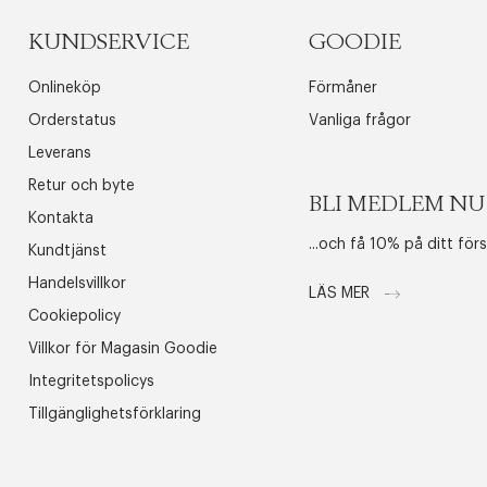
KUNDSERVICE
GOODIE
Onlineköp
Förmåner
Orderstatus
Vanliga frågor
Leverans
Retur och byte
BLI MEDLEM NU
Kontakta
...och få 10% på ditt för
Kundtjänst
Handelsvillkor
LÄS MER
Cookiepolicy
Villkor för Magasin Goodie
Integritetspolicys
Tillgänglighetsförklaring