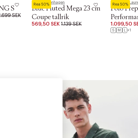
Royal Copenhagen
Polo Ralph Laur
Rea 50%
Rea 50%
NG S
Blue Fluted Mega 23 cm
Polo Prep
2.699 SEK
Coupe tallrik
Performa
569,50 SEK
1.139 SEK
1.099,50 S
S
M
L
+1