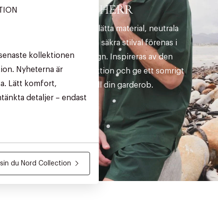
HERR
TION
Sommarens lätta material, neutrala
nyanser och säkra stilval förenas i
senaste kollektionen
tidlös design. Inspireras av den
ion. Nyheterna är
senaste kollektion och ge ett somrigt
a. Lätt komfort,
lyft till din garderob.
tänkta detaljer – endast
in du Nord Collection