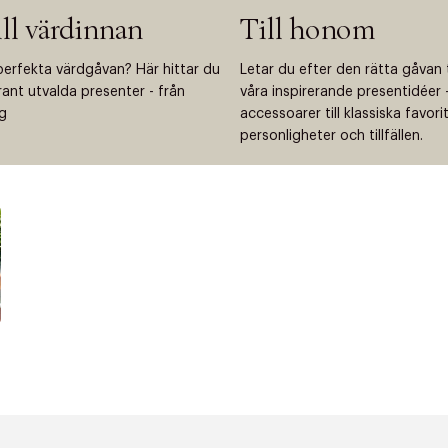
ill värdinnan
Till honom
perfekta värdgåvan? Här hittar du
Letar du efter den rätta gåvan 
grant utvalda presenter - från
våra inspirerande presentidéer - 
ng
accessoarer till klassiska favor
personligheter och tillfällen.