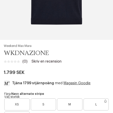
Weekend Max Mara
WKDNAZIONE
(0)
Skriv en recension
Inget
klassificeringsvärde.
Länk
1.799 SEK
till
samma
Tjäna 1799 stjärnpoäng
med
Magasin Goodie
sida.
a
Färg:
Navy alternate stripe
Välj storlek
c
B
c
XS
S
M
L
a
e
r
s