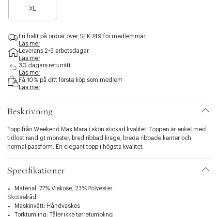
B
a
s
XL
a
n
i
r
å
b
a
g
i
Fri frakt på ordrar över SEK 749 för medlemmar
n
r
l
Läs mer
å
a
i
Leverans 2-5 arbetsdagar
g
f
Läs mer
t
r
å
30 dagars returrätt
y
a
Läs mer
k
.
Få 10% på ditt första köp som medlem
f
v
v
Läs mer
å
a
a
k
r
r
v
Beskrivning
i
a
a
r
t
Topp från Weekend Max Mara i skön stickad kvalitet. Toppen är enkel med
i
tidlöst randigt mönster, bred ribbad krage, breda ribbade kanter och
o
normal passform. En elegant topp i högsta kvalitet.
n
.
Specifikationer
s
e
Material: 77% Viskose, 23% Polyester
l
Skötselråd:
e
Maskinvätt: Håndvaskes
c
Torktumling: Tåler ikke tørretumbling