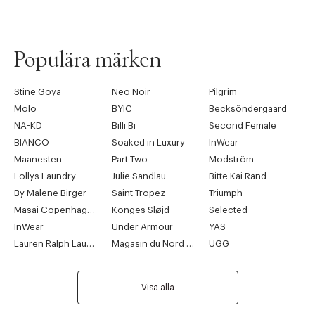
Populära märken
Stine Goya
Neo Noir
Pilgrim
Molo
BYIC
Becksöndergaard
NA-KD
Billi Bi
Second Female
BIANCO
Soaked in Luxury
InWear
Maanesten
Part Two
Modström
Lollys Laundry
Julie Sandlau
Bitte Kai Rand
By Malene Birger
Saint Tropez
Triumph
Masai Copenhagen
Konges Sløjd
Selected
InWear
Under Armour
YAS
Lauren Ralph Lauren
Magasin du Nord Collection
UGG
Visa alla