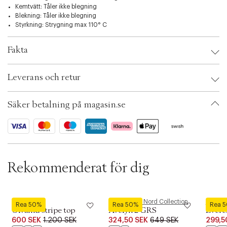
t
Kemtvätt: Tåler ikke blegning
i
Blekning: Tåler ikke blegning
o
Styrkning: Strygning max 110° C
n
Fakta
Brand:
Weekend Max Mara
Leverans och retur
EAN: 8028993235287
Klädstorlek: XS
Färg: Navy alternate stripe
Säker betalning på magasin.se
Ax numbers: 07136938
SKU: S15459011
ID: BRCG03-02KA
Rekommenderat för dig
Modström
Magasin du Nord Collection
Neo No
Rea 50%
Rea 50%
Rea 
Ulvamd stripe top
Avelyn 2 GRS
Evere
600 SEK
1.200 SEK
324,50 SEK
649 SEK
299,5