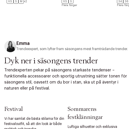
XS
S
M
+2
XS
S
34
36
Flera färger
Flera fär
Emma
Trendeexpert, som lyfter fram säsongens mest framträdande trender.
Dyk ner i säsongens trender
Trendexperten pekar på säsongens starkaste tendenser –
funktionella accessoarer och sportig utrustning sätter tonen för
säsongens stil, oavsett om du bor i stan, ska ut på äventyr i
naturen eller på festival.
Festival
Sommarens
festklänningar
Vi har samlat de bästa stilarna för din
festivaloutfit, så att din look är både
Luftiga silhuetter och exklusiva