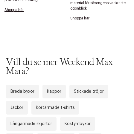
praktisk och trendig.
material för säsongens vackraste
ögonblick.
Shoppa här
Shoppa här
Tidigare
Nä
Vill du se mer Weekend Max
Mara?
Breda byxor
Kappor
Stickade tröjor
Jackor
Kortärmade t-shirts
Långärmade skjortor
Kostymbyxor