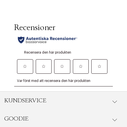
KUNDSERVICE
GOODIE
Onlineköp