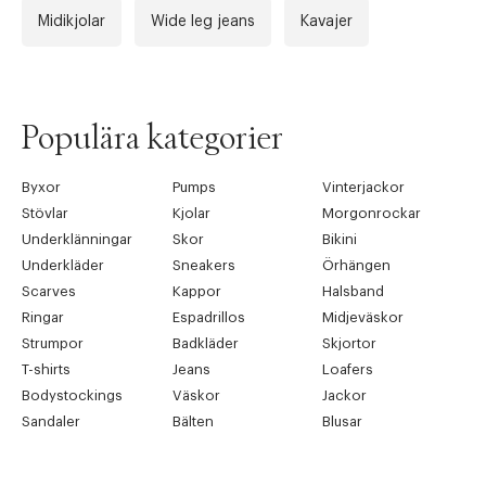
Midikjolar
Wide leg jeans
Kavajer
Populära kategorier
Byxor
Pumps
Vinterjackor
Stövlar
Kjolar
Morgonrockar
Underklänningar
Skor
Bikini
Underkläder
Sneakers
Örhängen
Scarves
Kappor
Halsband
Ringar
Espadrillos
Midjeväskor
Strumpor
Badkläder
Skjortor
T-shirts
Jeans
Loafers
Bodystockings
Väskor
Jackor
Sandaler
Bälten
Blusar