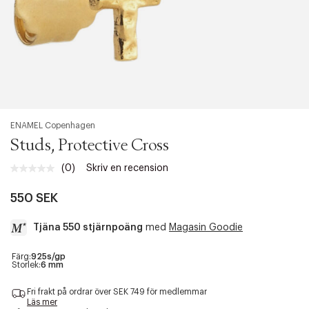
ENAMEL Copenhagen
Studs, Protective Cross
(0)
Skriv en recension
Inget
klassificeringsvärde.
Länk
550 SEK
till
samma
Tjäna 550 stjärnpoäng
med
Magasin Goodie
sida.
a
Färg:
925s/gp
Storlek:
6 mm
c
c
Fri frakt på ordrar över SEK 749 för medlemmar
e
Läs mer
s