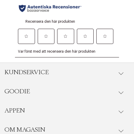
KUNDSERVICE
GOODIE
Onlineköp
Orderstatus
APPEN
Förmåner
Leverans
Vanliga frågor
OM MAGASIN
Se medlemsfördelarna i Goodie-appen