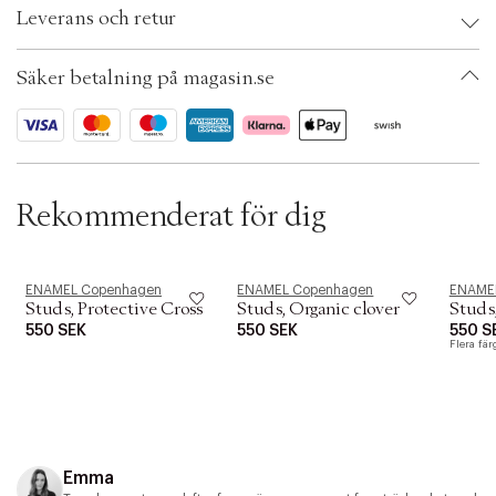
t
Leverans och retur
i
EAN: 5714274034801
o
Size: 6 mm
n
Färg: 925s/gp
Säker betalning på magasin.se
Ax numbers: 06744044
SKU: S14084125
ID: BJQZ72-1446
Rekommenderat för dig
ENAMEL Copenhagen
ENAMEL Copenhagen
ENAME
Studs, Protective Cross
Studs, Organic clover
Studs
550 SEK
550 SEK
550 S
Flera fär
Emma