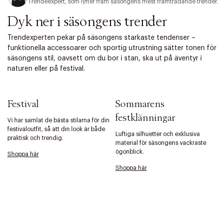
Trendeexpert, som lyfter fram säsongens mest framträdande trender.
Dyk ner i säsongens trender
Trendexperten pekar på säsongens starkaste tendenser –
funktionella accessoarer och sportig utrustning sätter tonen för
säsongens stil, oavsett om du bor i stan, ska ut på äventyr i
naturen eller på festival.
Festival
Sommarens
festklänningar
Vi har samlat de bästa stilarna för din
festivaloutfit, så att din look är både
Luftiga silhuetter och exklusiva
praktisk och trendig.
material för säsongens vackraste
ögonblick.
Shoppa här
Shoppa här