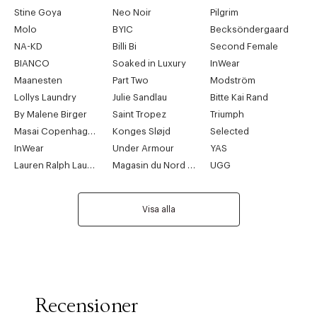
Stine Goya
Neo Noir
Pilgrim
Molo
BYIC
Becksöndergaard
NA-KD
Billi Bi
Second Female
BIANCO
Soaked in Luxury
InWear
Maanesten
Part Two
Modström
Lollys Laundry
Julie Sandlau
Bitte Kai Rand
By Malene Birger
Saint Tropez
Triumph
Masai Copenhagen
Konges Sløjd
Selected
InWear
Under Armour
YAS
Lauren Ralph Lauren
Magasin du Nord Collection
UGG
Visa alla