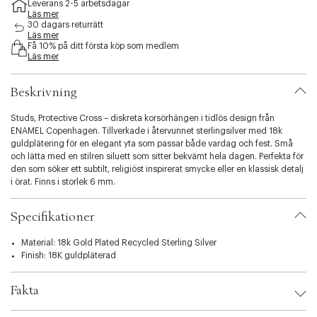
Leverans 2-5 arbetsdagar
s
Läs mer
i
30 dagars returrätt
b
Läs mer
Få 10% på ditt första köp som medlem
i
Läs mer
l
i
t
Beskrivning
y
.
Studs, Protective Cross – diskreta korsörhängen i tidlös design från
v
ENAMEL Copenhagen. Tillverkade i återvunnet sterlingsilver med 18k
a
guldplätering för en elegant yta som passar både vardag och fest. Små
r
och lätta med en stilren siluett som sitter bekvämt hela dagen. Perfekta för
i
den som söker ett subtilt, religiöst inspirerat smycke eller en klassisk detalj
a
i örat. Finns i storlek 6 mm.
t
i
o
Specifikationer
n
.
Material: 18k Gold Plated Recycled Sterling Silver
s
Finish: 18K guldpläterad
e
l
Fakta
e
c
Brand:
ENAMEL Copenhagen