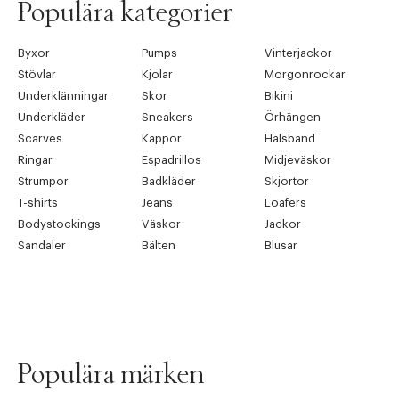
Populära kategorier
Byxor
Pumps
Vinterjackor
Stövlar
Kjolar
Morgonrockar
Underklänningar
Skor
Bikini
Underkläder
Sneakers
Örhängen
Scarves
Kappor
Halsband
Ringar
Espadrillos
Midjeväskor
Strumpor
Badkläder
Skjortor
T-shirts
Jeans
Loafers
Bodystockings
Väskor
Jackor
Sandaler
Bälten
Blusar
Populära märken