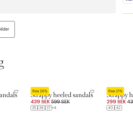
bilder
g
MANGO
MANGO
Rea 26%
Rea 31%
sandals
Strappy heeled sandals
Strappy h
439 SEK
599 SEK
299 SEK
43
35
36
37
+4
40
42