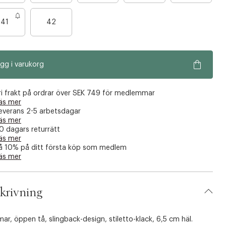
r
B
a
41
42
a
n
r
å
a
g
gg i varukorg
n
r
å
a
g
f
ri frakt på ordrar över SEK 749 för medlemmar
r
äs mer
å
everans 2-5 arbetsdagar
a
k
äs mer
f
v
0 dagars returrätt
å
äs mer
a
å 10% på ditt första köp som medlem
k
r
äs mer
v
a
r
krivning
r, öppen tå, slingback-design, stiletto-klack, 6,5 cm häl.