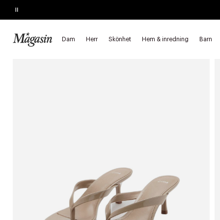
Pause
REAN SLUTAR IMORGON
Upp till 60% på massor av varumärken
Dam
Herr
Skönhet
Hem & inredning
Barn
Startsida
Dam
Skor
Högklackat
Sandaletter