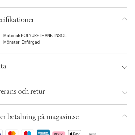
cifikationer
Material: POLYURETHANE. INSOL
Mönster: Enfärgad
ta
d:
MANGO
 8447542996644
erans och retur
orlek: 35
 Lt pastel brown
umbers: 07133112
 S15446390
er betalning på magasin.se
BRAR88-0FIC