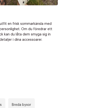
outfit en frisk sommarkänsla med
personlighet. Om du föredrar ett
ck kan du låta dem smyga sig in
etaljer i dina accessoarer.
ts
Breda byxor