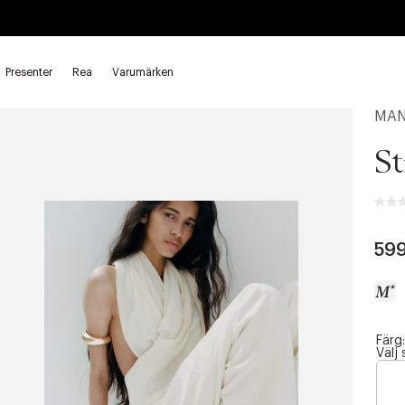
Presenter
Rea
Varumärken
MA
St
599
Färg:
a
Välj 
c
c