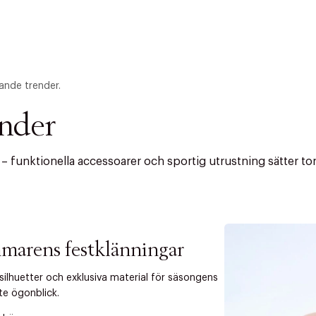
ande trender.
ender
funktionella accessoarer och sportig utrustning sätter tone
ITTADES TYVÄRR INTE
marens festklänningar
OUT PERSONAL DATA
t på ordrar över SEK 749 kr. för Goodie-medlemmar
 silhuetter och exklusiva material för säsongens
te ögonblick.
Y ÖNSKAN
rre ikke vise dig denne video. Tillad statistiske cookies fo
tid: 2-5 arbetsdagar.