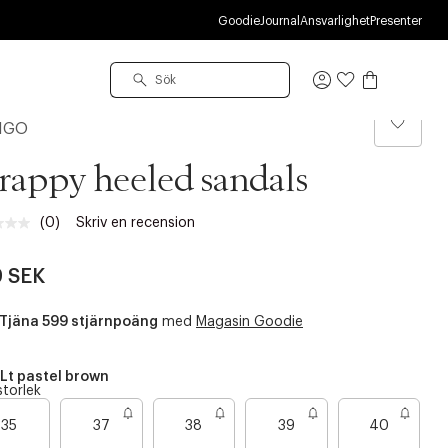
Goodie
Journal
Ansvarlighet
Presenter
Logga
in
NGO
rappy heeled sandals
(0)
Skriv en recension
Inget
klassificeringsvärde.
Länk
 SEK
till
samma
sida.
Tjäna 599 stjärnpoäng
med
Magasin Goodie
Lt pastel brown
storlek
B
35
37
38
39
40
a