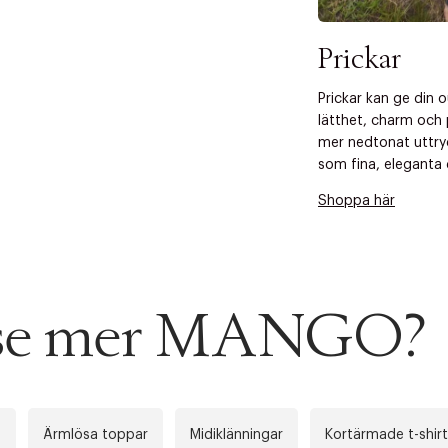
Prickar
Prickar kan ge din 
lätthet, charm och 
mer nedtonat uttry
som fina, eleganta d
Shoppa här
u se mer MANGO?
n
Ärmlösa toppar
Midiklänningar
Kortärmade t-shir