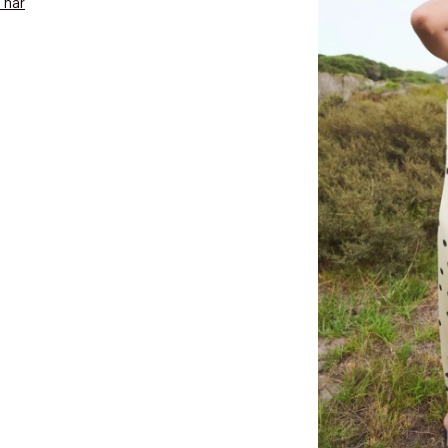
 här
 dagar.
Edit cookies
Stäng
å ditt första köp som medlem