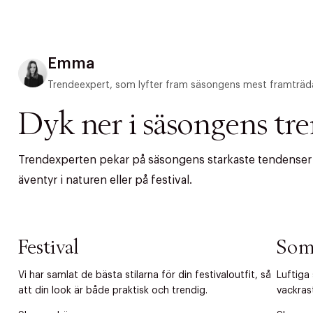
Emma
Trendeexpert, som lyfter fram säsongens mest framträd
Dyk ner i säsongens tr
Trendexperten pekar på säsongens starkaste tendenser – 
äventyr i naturen eller på festival.
PRODUKTEN H
Festival
Som
WE CARE AB
Fri frak
Vi har samlat de bästa stilarna för din festivaloutfit, så
Luftiga
att din look är både praktisk och trendig.
vackras
LÄGG TILL N
Øv vi kan desvæ
Leverans