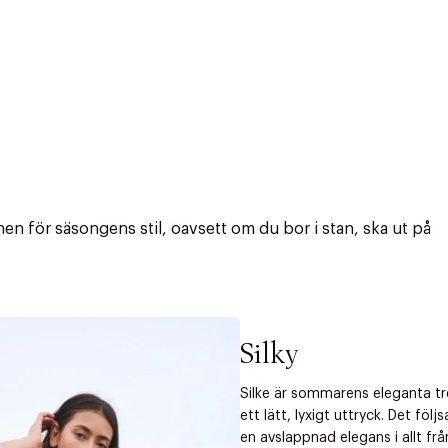
n för säsongens stil, oavsett om du bor i stan, ska ut på
Silky
Silke är sommarens eleganta t
ett lätt, lyxigt uttryck. Det fö
r at kunne se
en avslappnad elegans i allt från