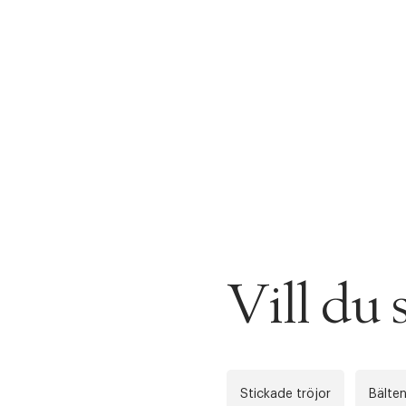
Vill d
Stickade tröjor
Bälte