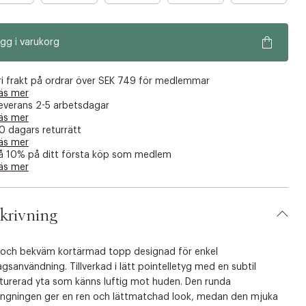
r
r
r
a
a
a
gg i varukorg
n
n
n
å
å
å
g
g
g
ri frakt på ordrar över SEK 749 för medlemmar
r
r
r
äs mer
everans 2-5 arbetsdagar
a
a
a
äs mer
f
f
f
0 dagars returrätt
å
å
å
äs mer
å 10% på ditt första köp som medlem
k
k
k
äs mer
v
v
v
a
a
a
r
r
r
krivning
 och bekväm kortärmad topp designad för enkel
gsanvändning. Tillverkad i lätt pointelletyg med en subtil
kturerad yta som känns luftig mot huden. Den runda
ringningen ger en ren och lättmatchad look, medan den mjuka