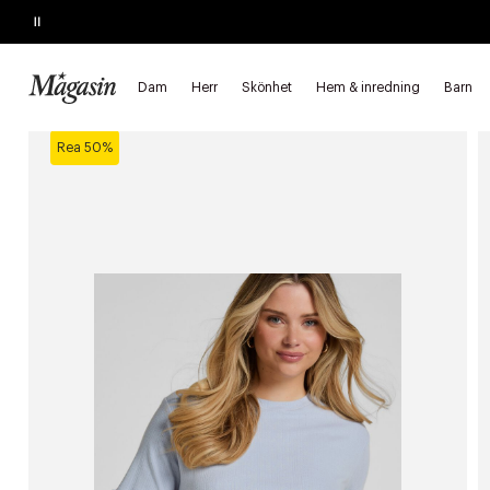
Pause
REAN SLUTAR IMORGON
Upp till 60% på massor av varumärken
Dam
Herr
Skönhet
Hem & inredning
Barn
Startsida
Dam
Underkläder & pyjamasar
Underlinnen
Rea 50%