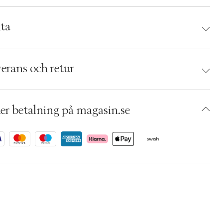
ta
d:
Hunkemöller
 8721522049248
erans och retur
torlek: XS
 Kentucky blue
umbers: 07143547
 S15490671
er betalning på magasin.se
BRIT21-0AOK