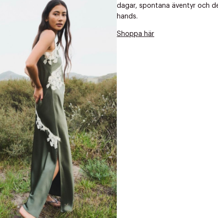
Nästa
dagar, spontana äventyr och det 
hands.
Shoppa här