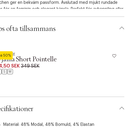
tchen ger en bekväm passform. Avslutad med mjukt rundade
r för en feminin och elegant känsla. Perfekt för avkoppling eller
sammans med dina favoritplagg.
s ofta tillsammans
kemöller
H
ea 50%
jama Short Pointelle
S
4,50 SEK
349 SEK
1
S
S
M
cifikationer
Material: 48% Modal, 48% Bomuld, 4% Elastan