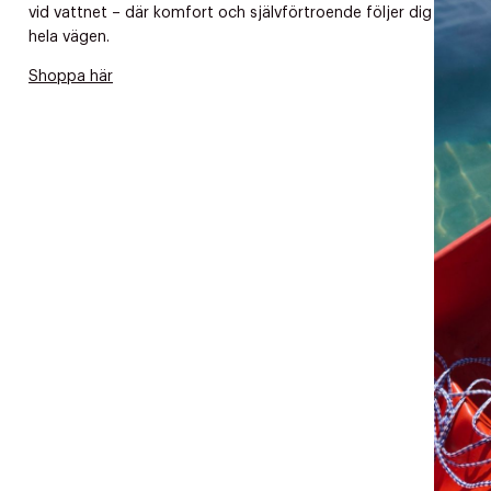
Tidigare
vid vattnet – där komfort och självförtroende följer dig
videoen
hela vägen.
Retur 30
Shoppa här
Få 10% p