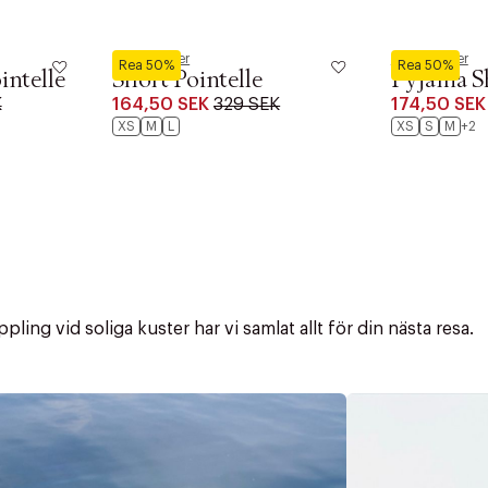
Hunkemöller
Hunkemöller
Rea 50%
Rea 50%
intelle
Short Pointelle
Pyjama Sh
K
164,50 SEK
329 SEK
174,50 SEK
XS
M
L
XS
S
M
+2
ling vid soliga kuster har vi samlat allt för din nästa resa.
ITTADES TYVÄRR INTE
OUT PERSONAL DATA
t på ordrar över SEK 749 kr. för Goodie-medlemmar
Y ÖNSKAN
rre ikke vise dig denne video. Tillad statistiske cookies fo
tid: 2-5 arbetsdagar.