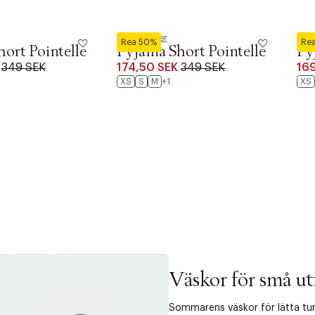
Hunkemöller
Hunk
Rea 50%
Re
ort Pointelle
Pyjama Short Pointelle
Py
349 SEK
174,50 SEK
349 SEK
16
XS
S
M
+1
XS
Väskor för små ut
r at kunne se
Sommarens väskor för lätta ture