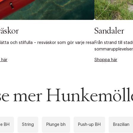
äskor
Sandaler
lätta och stilfulla – resväskor som gör varje resa
Från strand till sta
sommarupplevelser
 här
Shoppa här
 se mer Hunkemöll
te BH
String
Plunge bh
Push-up BH
Brazilian