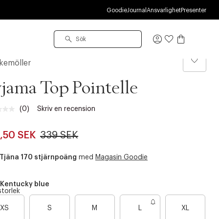
Goodie
Journal
Ansvarlighet
Presenter
Logga
in
kemöller
jama Top Pointelle
(0)
Skriv en recension
Inget
klassificeringsvärde.
Länk
,50 SEK
339 SEK
till
samma
sida.
Tjäna 170 stjärnpoäng
med
Magasin Goodie
Kentucky blue
storlek
B
B
B
XS
S
M
L
XL
a
a
a