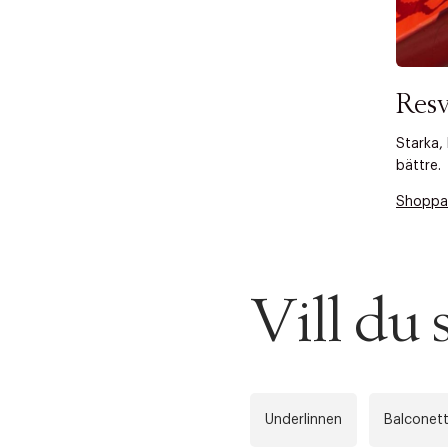
Resv
Starka, 
bättre.
Shoppa
Vill du
Underlinnen
Balconet