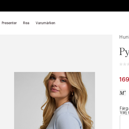
Presenter
Rea
Varumärken
Hun
Py
169
Färg:
a
Välj 
c
c