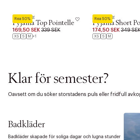
Hunkemöller
Hunkemöller
Rea 50%
Rea 50%
Pyjama Top Pointelle
Pyjama Short Po
169,50 SEK
339 SEK
174,50 SEK
349 SE
XS
S
M
+1
XS
S
M
Klar för semester?
Oavsett om du söker storstadens puls eller fridfull avkopp
PRODUKTEN H
WE CARE AB
Fri frak
Badkläder
LÄGG TILL N
Øv vi kan desvæ
Badkläder skapade för soliga dagar och lugna stunder
Leverans