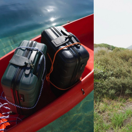
 dagar.
Edit cookies
Stäng
å ditt första köp som medlem