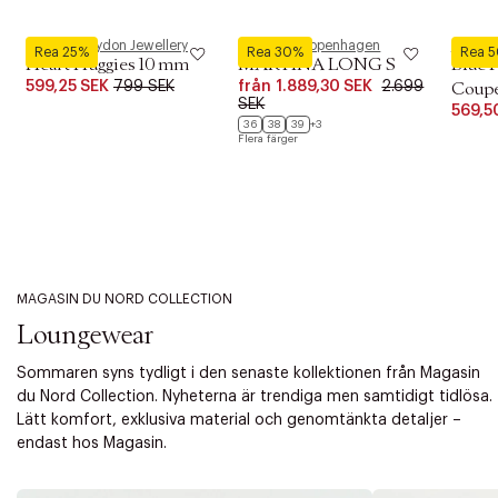
Pernille Corydon Jewellery
Phenumb Copenhagen
Royal 
Rea 25%
Rea 30%
Rea 
Heart Huggies 10 mm
MARTINA LONG S
Blue 
599,25 SEK
799 SEK
från
1.889,30 SEK
2.699
Coupe 
SEK
569,5
36
38
39
+3
Flera färger
MAGASIN DU NORD COLLECTION
Loungewear
Sommaren syns tydligt i den senaste kollektionen från Magasin
du Nord Collection. Nyheterna är trendiga men samtidigt tidlösa.
Lätt komfort, exklusiva material och genomtänkta detaljer –
endast hos Magasin.