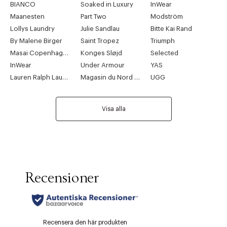
BIANCO
Soaked in Luxury
InWear
Maanesten
Part Two
Modström
Lollys Laundry
Julie Sandlau
Bitte Kai Rand
By Malene Birger
Saint Tropez
Triumph
Masai Copenhagen
Konges Sløjd
Selected
InWear
Under Armour
YAS
Lauren Ralph Lauren
Magasin du Nord Collection
UGG
Visa alla