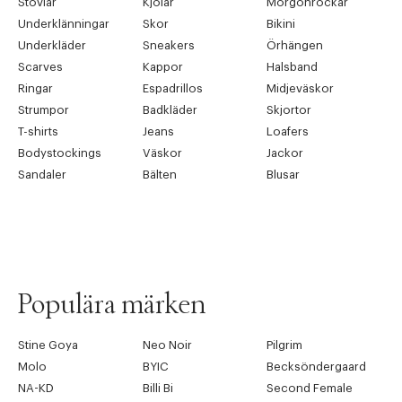
Stövlar
Kjolar
Morgonrockar
Underklänningar
Skor
Bikini
Underkläder
Sneakers
Örhängen
Scarves
Kappor
Halsband
Ringar
Espadrillos
Midjeväskor
Strumpor
Badkläder
Skjortor
T-shirts
Jeans
Loafers
Bodystockings
Väskor
Jackor
Sandaler
Bälten
Blusar
Populära märken
Stine Goya
Neo Noir
Pilgrim
Molo
BYIC
Becksöndergaard
NA-KD
Billi Bi
Second Female