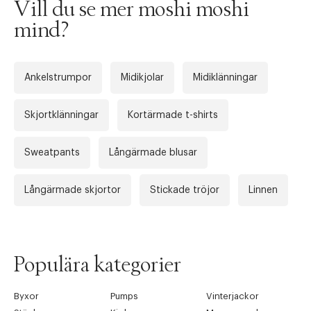
Tidigare
Nä
Vill du se mer moshi moshi
mind?
Ankelstrumpor
Midikjolar
Midiklänningar
Skjortklänningar
Kortärmade t-shirts
Sweatpants
Långärmade blusar
Långärmade skjortor
Stickade tröjor
Linnen
Populära kategorier
Byxor
Pumps
Vinterjackor