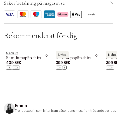
t
Säker betalning på magasin.se
Ax numbers: 07126044
i
SKU: S15431207
o
ID: BQXW75-00EY
n
Rekommenderat för dig
MANGO
MANGO
MANG
Nyhet
Nyhet
Slim-fit poplin shirt
Slim-fit poplin shirt
Slim-f
409 SEK
399 SEK
399 S
XL
XXL
XS
S
XXS
Emma
Trendeexpert, som lyfter fram säsongens mest framträdande trender.