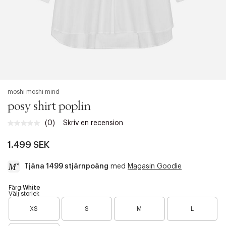
moshi moshi mind
posy shirt poplin
(0)
Skriv en recension
Inget
klassificeringsvärde.
Länk
1.499 SEK
till
samma
Tjäna 1499 stjärnpoäng
med
Magasin Goodie
sida.
a
Färg:
White
Välj storlek
c
B
B
B
B
c
XS
S
M
L
a
a
a
a
e
r
r
r
r
s