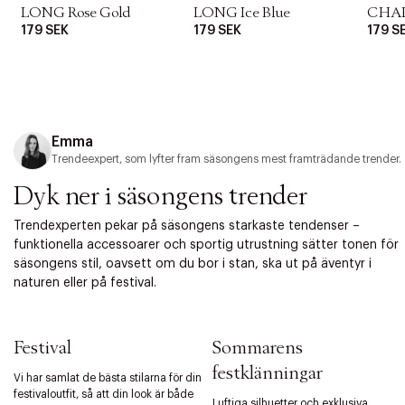
c
LONG Rose Gold
LONG Ice Blue
CHAI
t
179 SEK
179 SEK
179 S
i
o
n
Emma
Trendeexpert, som lyfter fram säsongens mest framträdande trender.
Dyk ner i säsongens trender
Trendexperten pekar på säsongens starkaste tendenser –
funktionella accessoarer och sportig utrustning sätter tonen för
säsongens stil, oavsett om du bor i stan, ska ut på äventyr i
naturen eller på festival.
Festival
Sommarens
festklänningar
Vi har samlat de bästa stilarna för din
festivaloutfit, så att din look är både
Luftiga silhuetter och exklusiva