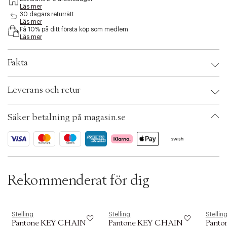
e
Läs mer
s
30 dagars returrätt
Läs mer
s
Få 10% på ditt första köp som medlem
i
Läs mer
b
i
l
Fakta
i
t
Brand:
Stelling
y
Leverans och retur
EAN: 5711938028459
.
Ax numbers: 07138149
v
SKU: S15463983
a
Säker betalning på magasin.se
ID: BRCS31-0008
r
i
a
t
i
o
Rekommenderat för dig
n
.
s
e
l
Stelling
Stelling
Stellin
Pantone KEY CHAIN
Pantone KEY CHAIN
Panto
e