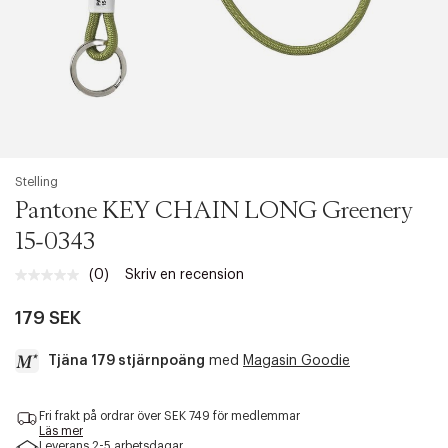
Stelling
Pantone KEY CHAIN LONG Greenery
15-0343
(0)
Skriv en recension
Inget
klassificeringsvärde.
Länk
179 SEK
till
samma
Tjäna 179 stjärnpoäng
med
Magasin Goodie
sida.
a
Fri frakt på ordrar över SEK 749 för medlemmar
c
Läs mer
c
Leverans 2-5 arbetsdagar