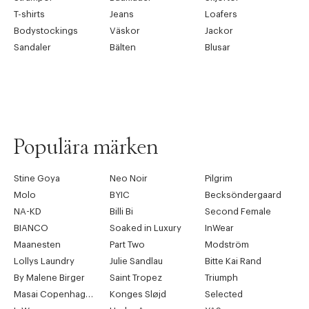
T-shirts
Jeans
Loafers
Bodystockings
Väskor
Jackor
Sandaler
Bälten
Blusar
Populära märken
Stine Goya
Neo Noir
Pilgrim
Molo
BYIC
Becksöndergaard
NA-KD
Billi Bi
Second Female
BIANCO
Soaked in Luxury
InWear
Maanesten
Part Two
Modström
Lollys Laundry
Julie Sandlau
Bitte Kai Rand
By Malene Birger
Saint Tropez
Triumph
Masai Copenhagen
Konges Sløjd
Selected