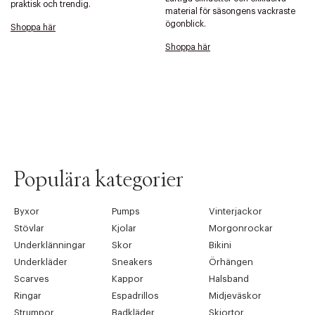
praktisk och trendig.
material för säsongens vackraste
ögonblick.
Shoppa här
Shoppa här
Tidigare
Nä
Populära kategorier
Byxor
Pumps
Vinterjackor
Stövlar
Kjolar
Morgonrockar
Underklänningar
Skor
Bikini
Underkläder
Sneakers
Örhängen
Scarves
Kappor
Halsband
Ringar
Espadrillos
Midjeväskor
Strumpor
Badkläder
Skjortor