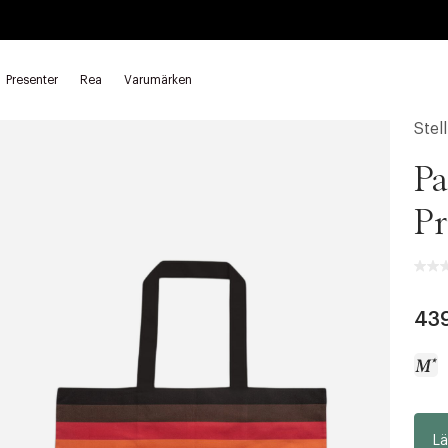
Presenter
Rea
Varumärken
Stel
P
Pr
43
a
Lä