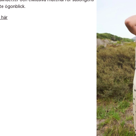
 silhuetter och exklusiva material för säsongens
te ögonblick.
 här
ITTADES TYVÄRR INTE
OUT PERSONAL DATA
t på ordrar över SEK 749 kr. för Goodie-medlemmar
Y ÖNSKAN
rre ikke vise dig denne video. Tillad statistiske cookies fo
tid: 2-5 arbetsdagar.