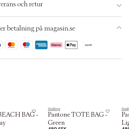
 5714985700002
erans och retur
umbers: 07128734
 S15434763
BQYX77-0008
er betalning på magasin.se
Stelling
Stel
 BEACH BAG -
Pantone TOTE BAG -
Pa
ay
Green
Li