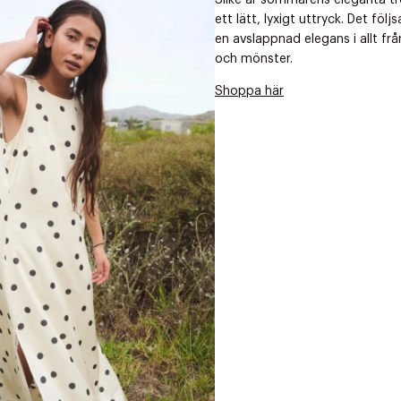
Silke är sommarens eleganta t
ett lätt, lyxigt uttryck. Det fö
en avslappnad elegans i allt från
och mönster.
Shoppa här
r at kunne se
Nästa