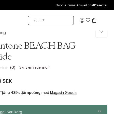
Goodie
Journal
Ansvarlighet
Presenter
Logga
in
ling
antone BEACH BAG
ide
(0)
Skriv en recension
Inget
klassificeringsvärde.
Länk
9 SEK
till
samma
sida.
Tjäna 439 stjärnpoäng
med
Magasin Goodie
gg i varukorg