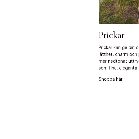
 dagar.
Edit cookies
Stäng
å ditt första köp som medlem
Prickar
Prickar kan ge din 
lätthet, charm och 
mer nedtonat uttry
som fina, eleganta d
Shoppa här