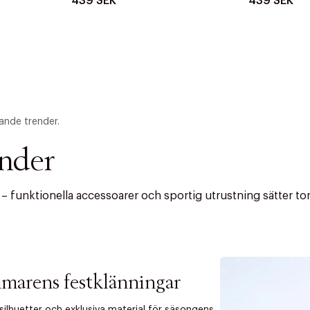
439 SEK
439 SEK
ande trender.
ender
funktionella accessoarer och sportig utrustning sätter tone
marens festklänningar