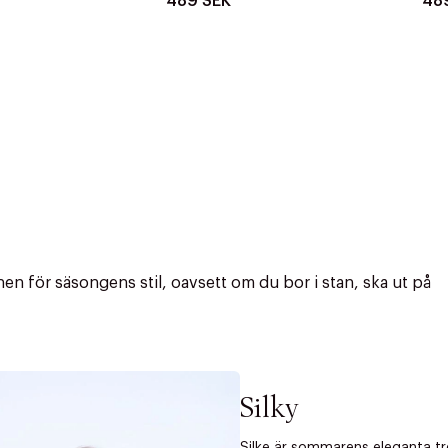
489 SEK
48
n för säsongens stil, oavsett om du bor i stan, ska ut på
Silky