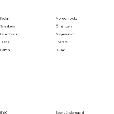
Kjolar
Morgonrockar
Sneakers
Örhängen
Espadrillos
Midjeväskor
Jeans
Loafers
Bälten
Blusar
BYIC
Becksöndergaard