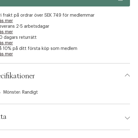
ri frakt på ordrar över SEK 749 för medlemmar
äs mer
everans 2-5 arbetsdagar
äs mer
0 dagars returrätt
äs mer
å 10% på ditt första köp som medlem
äs mer
cifikationer
Mönster: Randigt
ta
d:
Stelling