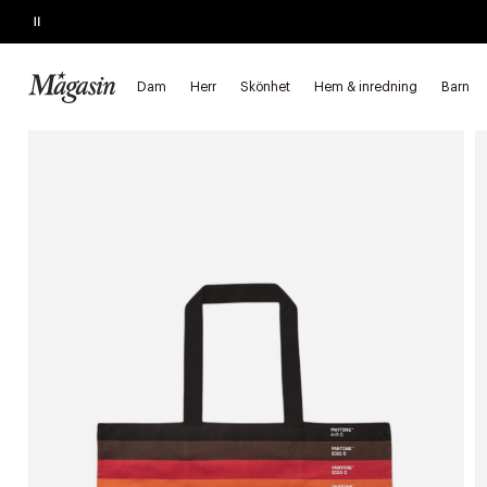
Pause
REAN SLUTAR SNART
Upp till 60% på massor av varumärken
Dam
Herr
Skönhet
Hem & inredning
Barn
Startsida
Dam
Väskor & plånböcker
Shoppingväskor