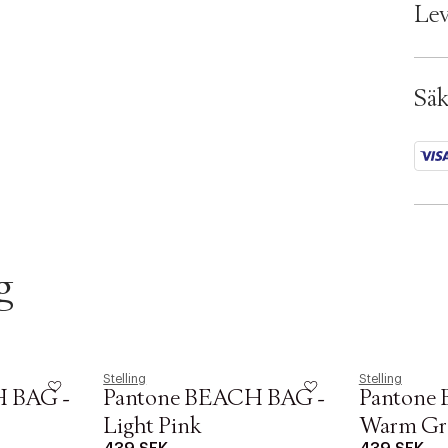
EAN:
i
Lev
Ax n
o
SKU:
n
ID: 
.
Säk
s
e
l
e
c
t
i
o
g
n
Stelling
Stelling
 BAG -
Pantone BEACH BAG -
Pantone
Light Pink
Warm Gr