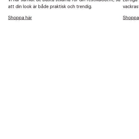
Vi har samlat de bästa stilarna för din festivaloutfit, så
Luftiga
att din look är både praktisk och trendig.
vackras
Shoppa här
Shoppa
PRODUKTEN H
WE CARE AB
Fri frak
LÄGG TILL N
Øv vi kan desvæ
Leverans
Tidigare
videoen