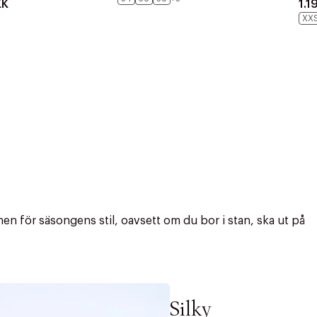
EK
1.1
XX
n för säsongens stil, oavsett om du bor i stan, ska ut på
Silky
r at kunne se