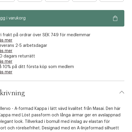
r
r
r
r
a
a
a
a
gg i varukorg
n
n
n
n
å
å
å
å
g
g
g
g
ri frakt på ordrar över SEK 749 för medlemmar
r
r
r
r
äs mer
everans 2-5 arbetsdagar
a
a
a
a
äs mer
f
f
f
f
0 dagars returrätt
å
å
å
å
äs mer
å 10% på ditt första köp som medlem
k
k
k
k
äs mer
v
v
v
v
a
a
a
a
r
r
r
r
krivning
lervo - A-formad Kappa i lätt vävd kvalitet från Masai. Den här
 Kappa med Löst passform och långa ärmar ger en avslappnad
legant look. Tillverkad i bomull med inslag av elastan för
rt och rörelsefrihet. Designad med en A-linjeformad silhuett