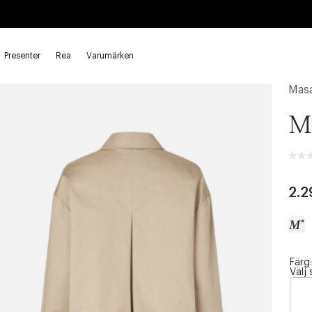
Presenter
Rea
Varumärken
Mas
M
2.2
Färg:
a
Välj 
c
c