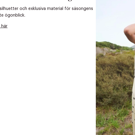
 silhuetter och exklusiva material för säsongens
te ögonblick.
 dagar.
 här
Edit cookies
Stäng
å ditt första köp som medlem