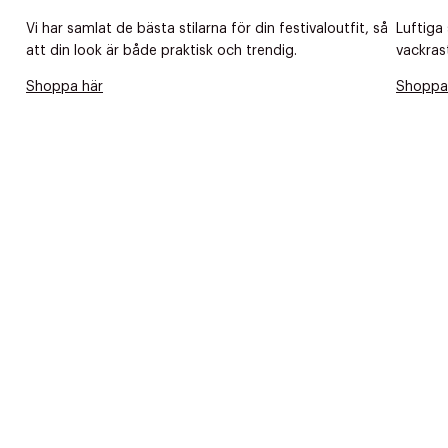
Tidigare
videoen
Vi har samlat de bästa stilarna för din festivaloutfit, så
Luftiga
att din look är både praktisk och trendig.
vackras
Retur 30
Shoppa här
Shoppa
Få 10% p