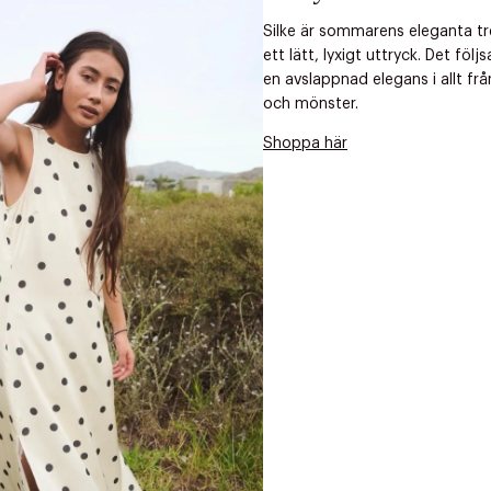
Nästa
Silke är sommarens eleganta t
ett lätt, lyxigt uttryck. Det fö
en avslappnad elegans i allt från
och mönster.
Shoppa här