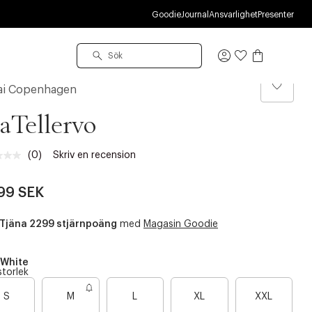
Goodie
Journal
Ansvarlighet
Presenter
Logga
in
ai Copenhagen
aTellervo
(0)
Skriv en recension
Inget
klassificeringsvärde.
Länk
99 SEK
till
samma
sida.
Tjäna 2299 stjärnpoäng
med
Magasin Goodie
White
storlek
B
B
B
B
S
M
L
XL
XXL
a
a
a
a