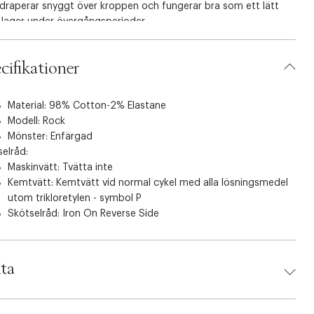
draperar snyggt över kroppen och fungerar bra som ett lätt
 lager under övergångsperioder.
sel: Kemtvätt rekommenderas (normal process, symbol P). Vi
cifikationer
mmenderar att du stryker ut och in. Undvik regelbunden
intvätt.
Material: 98% Cotton-2% Elastane
änglig storlek: M (storleksintervall XS–XXL).
Modell: Rock
Mönster: Enfärgad
elråd:
Maskinvätt: Tvätta inte
Kemtvätt: Kemtvätt vid normal cykel med alla lösningsmedel
utom trikloretylen - symbol P
Skötselråd: Iron On Reverse Side
ta
d:
Masai Copenhagen