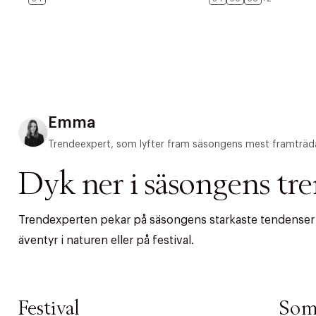
Emma
Trendeexpert, som lyfter fram säsongens mest framträd
Dyk ner i säsongens tr
Trendexperten pekar på säsongens starkaste tendenser – 
PRODUKTEN H
äventyr i naturen eller på festival.
WE CARE AB
Fri frak
LÄGG TILL N
Festival
Som
Øv vi kan desvæ
Leverans