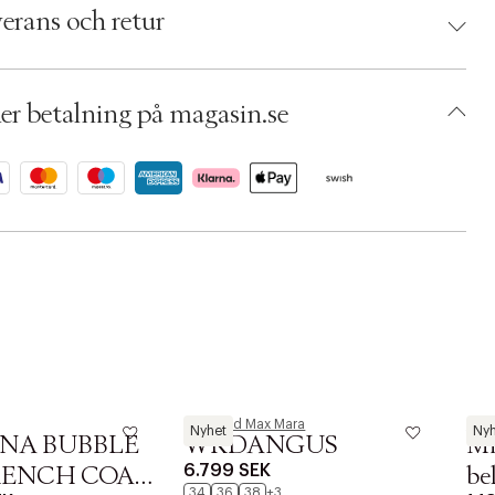
 5715899090579
erans och retur
torlek: L
 White
umbers: 07106252
 S15394533
er betalning på magasin.se
BQQG17-5VZD
Weekend Max Mara
MA
Nyhet
Nyh
NA BUBBLE
WKDANGUS
Mi
6.799 SEK
RENCH COAT
be
34
36
38
+3