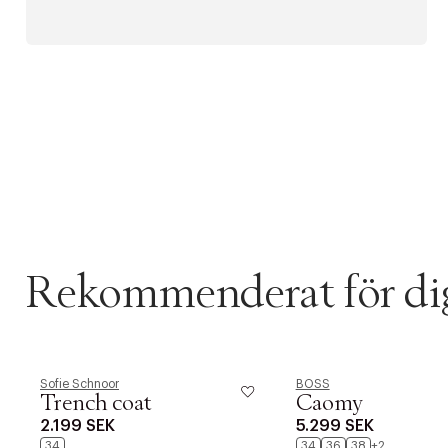
Rekommenderat för di
Sofie Schnoor
BOSS
Trench coat
Caomy
2.199 SEK
5.299 SEK
34
34
36
38
+2