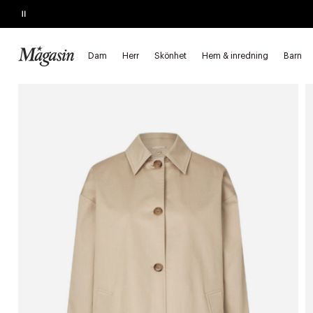
Pause
REAN SLUTAR IMORGON
Upp till 60% på massor av varumärken
Dam
Herr
Skönhet
Hem & inredning
Barn
Startsida
Dam
Kläder
Ytterkläder
Trenchcoats