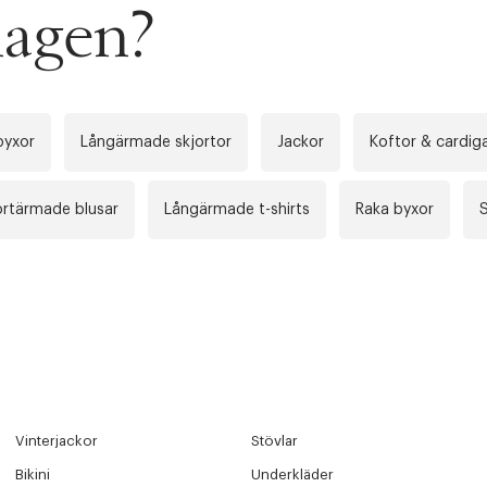
agen?
byxor
Långärmade skjortor
Jackor
Koftor & cardig
ortärmade blusar
Långärmade t-shirts
Raka byxor
S
Vinterjackor
Stövlar
Bikini
Underkläder