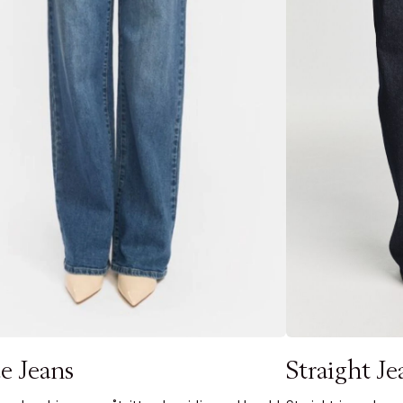
 dagar.
Edit cookies
Stäng
å ditt första köp som medlem
e Jeans
Straight Je