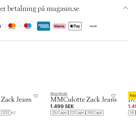
 S15394564
BQQG21-1BXN
er betalning på magasin.se
Mos Mosh
MUN
Re
Zack Jeans
MMCulotte Zack Jeans
B
1.499 SEK
1.4
27/32
+2
25/Capri
27/Capri
28/Capri
36