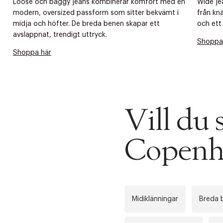
Loose och baggy jeans kombinerar komfort med en
Wide je
modern, oversized passform som sitter bekvämt i
från knä
midja och höfter. De breda benen skapar ett
och ett
avslappnat, trendigt uttryck.
Shoppa
Shoppa här
Vill du
Copenh
Midiklänningar
Breda 