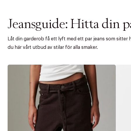
Jeansguide: Hitta din 
Låt din garderob få ett lyft med ett par jeans som sitter
du här vårt utbud av stilar för alla smaker.
PRODUKTEN H
WE CARE AB
Fri frak
LÄGG TILL N
Øv vi kan desvæ
Leverans