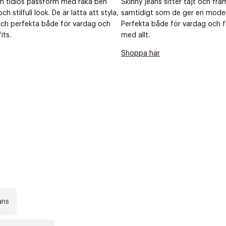
en tidlös passform med raka ben
Skinny jeans sitter tajt och fr
 stilfull look. De är lätta att styla,
samtidigt som de ger en modern
ch perfekta både för vardag och
Perfekta både för vardag och fe
its.
med allt.
Shoppa här
ans