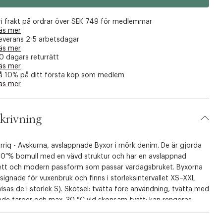
å
å
å
å
å
g
g
g
g
g
ri frakt på ordrar över SEK 749 för medlemmar
r
r
r
r
r
äs mer
everans 2-5 arbetsdagar
a
a
a
a
a
äs mer
f
f
f
f
f
0 dagars returrätt
å
å
å
å
å
äs mer
å 10% på ditt första köp som medlem
k
k
k
k
k
äs mer
v
v
v
v
v
a
a
a
a
a
r
r
r
r
r
krivning
riq - Avskurna, avslappnade Byxor i mörk denim. De är gjorda
00 % bomull med en vävd struktur och har en avslappnad
uett och modern passform som passar vardagsbruket. Byxorna
signade för vuxenbruk och finns i storleksintervallet XS–XXL
visas de i storlek S). Skötsel: tvätta före användning, tvätta med
nde färger och max. 30 °C vid skonsam tvätt; kan rengöras
al process, symbol P). Certifierad med BCI.