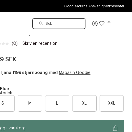
Goodie
Journal
Ansvarlighet
Presenter
ai Copenhagen
Logga
aParriq
in
(0)
Skriv en recension
Inget
klassificeringsvärde.
Länk
99 SEK
till
samma
sida.
Tjäna 1199 stjärnpoäng
med
Magasin Goodie
Blue
storlek
B
B
B
B
B
S
M
L
XL
XXL
a
a
a
a
a
r
r
r
r
r
a
a
a
a
a
gg i varukorg
n
n
n
n
n