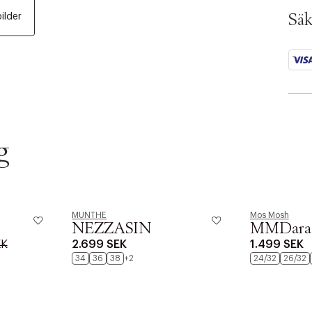
SKU:
bilder
ID: 
Säk
g
MUNTHE
Mos Mosh
NEZZASIN
MMDara 
EK
2.699 SEK
1.499 SEK
34
36
38
+2
24/32
26/32