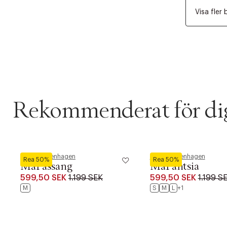
Visa fler 
Rekommenderat för di
Masai Copenhagen
Masai Copenhagen
Rea 50%
Rea 50%
MaPassang
MaPantsia
599,50 SEK
1.199 SEK
599,50 SEK
1.199 S
M
S
M
L
+1