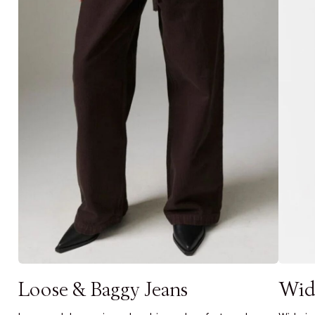
Tidigare
videoen
Retur 30
Få 10% p
Loose & Baggy Jeans
Wid