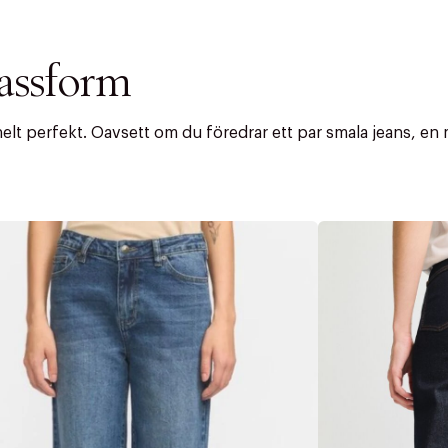
passform
 helt perfekt. Oavsett om du föredrar ett par smala jeans, en
ITTADES TYVÄRR INTE
OUT PERSONAL DATA
t på ordrar över SEK 749 kr. för Goodie-medlemmar
Y ÖNSKAN
rre ikke vise dig denne video. Tillad statistiske cookies fo
tid: 2-5 arbetsdagar.