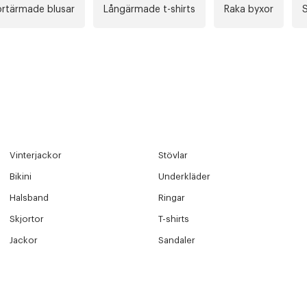
ortärmade blusar
Långärmade t-shirts
Raka byxor
S
Vinterjackor
Stövlar
Bikini
Underkläder
Halsband
Ringar
Skjortor
T-shirts
Jackor
Sandaler