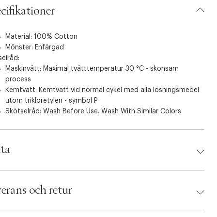
cifikationer
Material: 100% Cotton
Mönster: Enfärgad
elråd:
Maskinvätt: Maximal tvätttemperatur 30 °C - skonsam
process
Kemtvätt: Kemtvätt vid normal cykel med alla lösningsmedel
utom trikloretylen - symbol P
Skötselråd: Wash Before Use. Wash With Similar Colors
ta
d:
Masai Copenhagen
 5715899090906
erans och retur
 Blue
umbers: 07106256