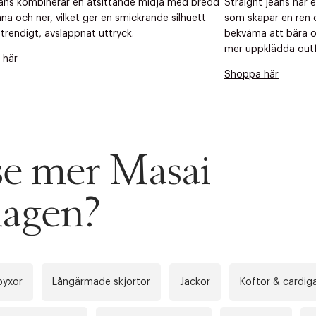
ans kombinerar en åtsittande midja med bredd
Straight jeans har 
na och ner, vilket ger en smickrande silhuett
som skapar en ren och
 trendigt, avslappnat uttryck.
bekväma att bära o
mer uppklädda outf
 här
Shoppa här
 se mer Masai
agen?
byxor
Långärmade skjortor
Jackor
Koftor & cardig