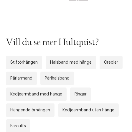
Tidigare
Nä
Vill du se mer Hultquist?
Stiftörhängen
Halsband med hänge
Creoler
Pärlarmand
Pärlhalsband
Kedjearmband med hänge
Ringar
Hängende örhängen
Kedjearmband utan hänge
Earcuffs