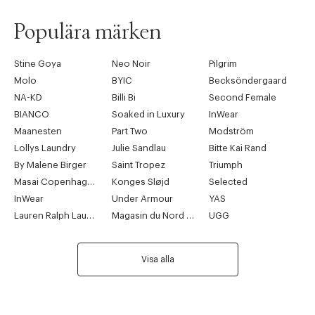
Populära märken
Stine Goya
Neo Noir
Pilgrim
Molo
BYIC
Becksöndergaard
NA-KD
Billi Bi
Second Female
BIANCO
Soaked in Luxury
InWear
Maanesten
Part Two
Modström
Lollys Laundry
Julie Sandlau
Bitte Kai Rand
By Malene Birger
Saint Tropez
Triumph
Masai Copenhagen
Konges Sløjd
Selected
InWear
Under Armour
YAS
Lauren Ralph Lauren
Magasin du Nord Collection
UGG
Visa alla