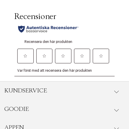
KUNDSERVICE
GOODIE
Onlineköp
Orderstatus
APPEN
Förmåner