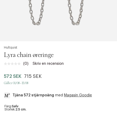
Hultquist
Lyra chain øreringe
(0)
Skriv en recension
Inget
klassificeringsvärde.
Länk
572 SEK
715 SEK
till
samma
Gäller 01/08 - 15/08
sida.
Tjäna 572 stjärnpoäng
med
Magasin Goodie
a
Färg:
Sølv
Storlek:
2.5 cm.
c
c