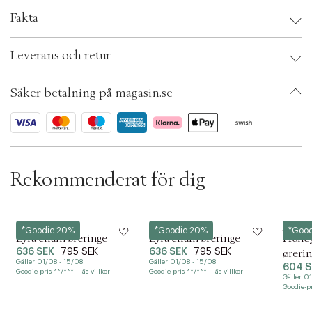
- och allergivänlig för bekväm vardagsklädsel.
c
Fakta
t
Längd: 2,5 cm.
i
Brand:
Hultquist
o
Leverans och retur
EAN: 5713395176582
n
Size: 2.5 cm.
Färg: Sølv
Säker betalning på magasin.se
Ax numbers: 07136648
SKU: S15457346
ID: BRCD35-03W4
Rekommenderat för dig
Hultquist
Hultquist
Hultqui
*Goodie 20%
*Goodie 20%
*Goo
Lyra chain øreringe
Lyra chain øreringe
Honey
636 SEK
795 SEK
636 SEK
795 SEK
øreri
Gäller 01/08 - 15/08
Gäller 01/08 - 15/08
604 S
Goodie-pris **/*** - läs villkor
Goodie-pris **/*** - läs villkor
Gäller 0
Goodie-pri