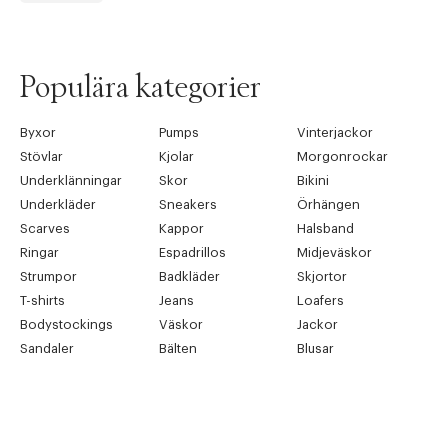
Populära kategorier
Byxor
Pumps
Vinterjackor
Stövlar
Kjolar
Morgonrockar
Underklänningar
Skor
Bikini
Underkläder
Sneakers
Örhängen
Scarves
Kappor
Halsband
Ringar
Espadrillos
Midjeväskor
Strumpor
Badkläder
Skjortor
T-shirts
Jeans
Loafers
Bodystockings
Väskor
Jackor
Sandaler
Bälten
Blusar