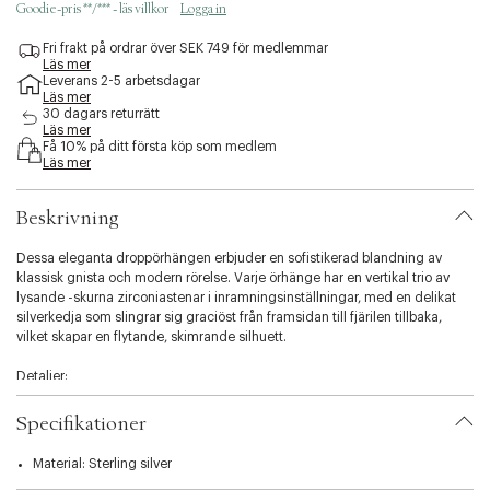
Goodie-pris **/*** - läs villkor
Logga in
e
s
Fri frakt på ordrar över SEK 749 för medlemmar
s
Läs mer
i
Leverans 2-5 arbetsdagar
b
Läs mer
i
30 dagars returrätt
Läs mer
l
Få 10% på ditt första köp som medlem
i
Läs mer
t
y
.
Beskrivning
v
a
Dessa eleganta droppörhängen erbjuder en sofistikerad blandning av
r
klassisk gnista och modern rörelse. Varje örhänge har en vertikal trio av
i
lysande -skurna zirconiastenar i inramningsinställningar, med en delikat
a
silverkedja som slingrar sig graciöst från framsidan till fjärilen tillbaka,
t
vilket skapar en flytande, skimrande silhuett.
i
o
Detaljer:
n
.
Handgjord i 925 sterlingsilver med e-beläggning.
Specifikationer
s
e
Med tre pavé-set zirconia stenar och en fin länkkedja.
Material: Sterling silver
l
e