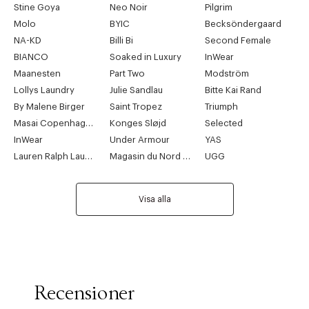
Stine Goya
Neo Noir
Pilgrim
Molo
BYIC
Becksöndergaard
NA-KD
Billi Bi
Second Female
BIANCO
Soaked in Luxury
InWear
Maanesten
Part Two
Modström
Lollys Laundry
Julie Sandlau
Bitte Kai Rand
By Malene Birger
Saint Tropez
Triumph
Masai Copenhagen
Konges Sløjd
Selected
InWear
Under Armour
YAS
Lauren Ralph Lauren
Magasin du Nord Collection
UGG
Visa alla