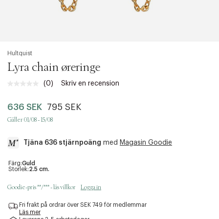
Hultquist
Lyra chain øreringe
(0)
Skriv en recension
Inget
klassificeringsvärde.
Länk
636 SEK
795 SEK
till
samma
Gäller 01/08 - 15/08
sida.
Tjäna 636 stjärnpoäng
med
Magasin Goodie
a
Färg:
Guld
Storlek:
2.5 cm.
c
c
Goodie-pris **/*** - läs villkor
Logga in
e
s
Fri frakt på ordrar över SEK 749 för medlemmar
s
Läs mer
i