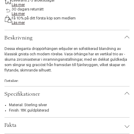
Leverans 2-5 arbetsdagar
b
Läs mer
i
30 dagars returrätt
Läs mer
l
Få 10% på ditt första köp som medlem
i
Läs mer
t
y
.
Beskrivning
v
a
Dessa eleganta droppörhängen erbjuder en sofistikerad blandning av
r
klassisk gnista och modern rörelse. Varje örhänge har en vertikal trio av -
i
skurna zirconiastenar i inramningsinställningar, med en delikat guldkedja
a
som slingrar sig graciöst från framsidan till fjärilsryggen, vilket skapar en
t
flytande, skimrande silhuett.
i
o
Detaljer:
n
.
Handgjord i 18K - 925 sterlingsilver med e-beläggning.
Specifikationer
s
e
Med tre pavé-set zirconia stenar och en fin länkkedja.
Material: Sterling silver
l
Finish: 18K guldpläterad
e
- och allergivänlig för bekväm vardagsklädsel.
c
t
Längd: 2,5 cm.
Fakta
i
o