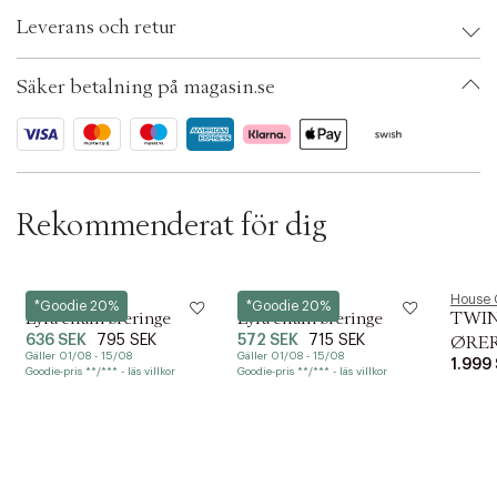
Brand:
Hultquist
n
Leverans och retur
EAN: 5713395176568
Size: 2.5 cm.
Färg: Guld
Säker betalning på magasin.se
Ax numbers: 07136646
SKU: S15457344
ID: BRCD33-030Y
Rekommenderat för dig
Hultquist
Hultquist
House 
*Goodie 20%
*Goodie 20%
Lyra chain øreringe
Lyra chain øreringe
TWIN
636 SEK
795 SEK
572 SEK
715 SEK
ØRE
Gäller 01/08 - 15/08
Gäller 01/08 - 15/08
1.999
Goodie-pris **/*** - läs villkor
Goodie-pris **/*** - läs villkor