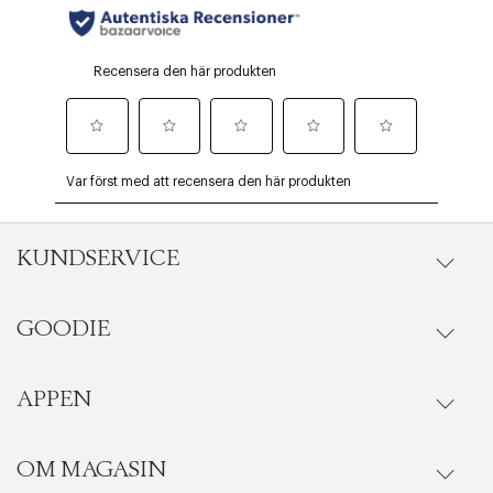
KUNDSERVICE
GOODIE
Onlineköp
Orderstatus
APPEN
Förmåner
Leverans
Vanliga frågor
OM MAGASIN
Se medlemsfördelarna i Goodie-appen