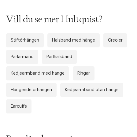
Vill du se mer Hultquist?
Stiftörhängen
Halsband med hänge
Creoler
Pärlarmand
Pärlhalsband
Kedjearmband med hänge
Ringar
Tidigare
Nä
Hängende örhängen
Kedjearmband utan hänge
Earcuffs