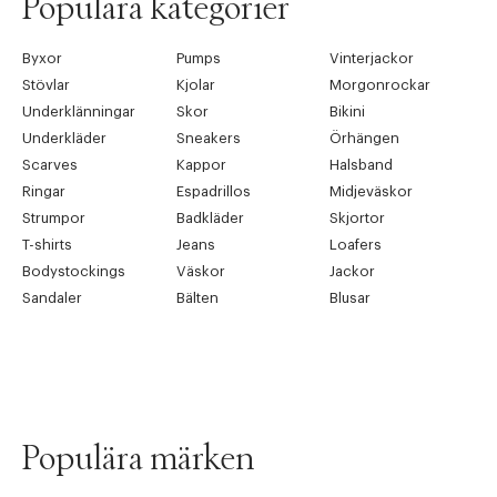
Populära kategorier
Byxor
Pumps
Vinterjackor
Stövlar
Kjolar
Morgonrockar
Underklänningar
Skor
Bikini
Underkläder
Sneakers
Örhängen
Scarves
Kappor
Halsband
Ringar
Espadrillos
Midjeväskor
Strumpor
Badkläder
Skjortor
T-shirts
Jeans
Loafers
Bodystockings
Väskor
Jackor
Sandaler
Bälten
Blusar
Populära märken