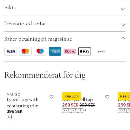
t
i
Fakta
o
n
Brand:
MANGO
Leverans och retur
EAN: 8447542908548
Klädstorlek: XXS
Färg: Lt-pastel blue
Säker betalning på magasin.se
Ax numbers: 07129351
SKU: S15436727
ID: BQZE09-00BF
Rekommenderat för dig
MANGO
MANGO
MANG
Rea 32%
Rea 
Lyocell top with
Lace lyocell top
Lace l
269 SEK
399 SEK
269 S
contrasting trim
XXS
XS
S
+3
XXS
399 SEK
S