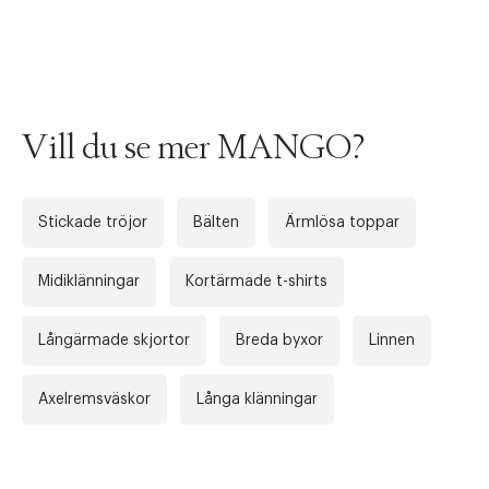
Tidigare
Nä
Vill du se mer MANGO?
Stickade tröjor
Bälten
Ärmlösa toppar
Midiklänningar
Kortärmade t-shirts
Långärmade skjortor
Breda byxor
Linnen
Axelremsväskor
Långa klänningar