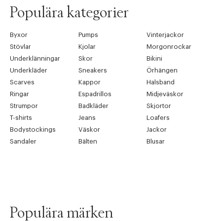
Populära kategorier
Byxor
Pumps
Vinterjackor
Stövlar
Kjolar
Morgonrockar
Underklänningar
Skor
Bikini
Underkläder
Sneakers
Örhängen
Scarves
Kappor
Halsband
Ringar
Espadrillos
Midjeväskor
Strumpor
Badkläder
Skjortor
T-shirts
Jeans
Loafers
Bodystockings
Väskor
Jackor
Sandaler
Bälten
Blusar
Populära märken