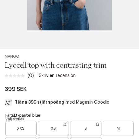
MANGO
Lyocell top with contrasting trim
(0)
Skriv en recension
Inget
klassificeringsvärde.
Länk
399 SEK
till
samma
Tjäna 399 stjärnpoäng
med
Magasin Goodie
sida.
a
Färg:
Lt-pastel blue
Välj storlek
c
B
B
c
XXS
XS
S
M
a
a
e
r
r
s