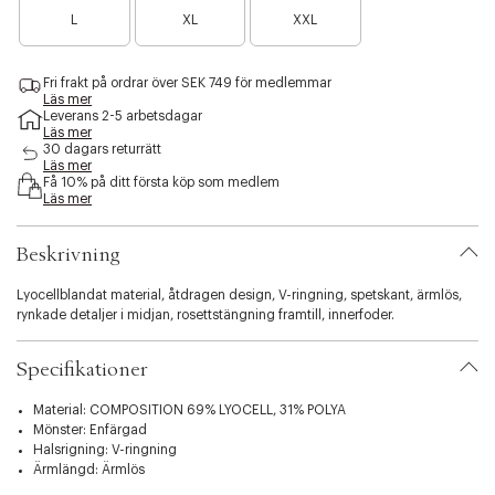
B
B
B
a
a
s
L
XL
XXL
a
a
a
n
n
i
r
r
r
å
å
b
a
a
a
g
g
i
Fri frakt på ordrar över SEK 749 för medlemmar
n
n
n
r
r
l
Läs mer
å
å
å
a
a
i
Leverans 2-5 arbetsdagar
g
g
g
f
f
Läs mer
t
r
r
r
å
å
30 dagars returrätt
y
a
a
a
Läs mer
k
k
.
Få 10% på ditt första köp som medlem
f
f
f
v
v
v
Läs mer
å
å
å
a
a
a
k
k
k
r
r
r
v
v
v
Beskrivning
i
a
a
a
a
r
r
r
t
Lyocellblandat material, åtdragen design, V-ringning, spetskant, ärmlös,
i
rynkade detaljer i midjan, rosettstängning framtill, innerfoder.
o
n
Specifikationer
.
s
Material: COMPOSITION 69% LYOCELL, 31% POLYA
e
Mönster: Enfärgad
l
Halsrigning: V-ringning
e
Ärmlängd: Ärmlös
c