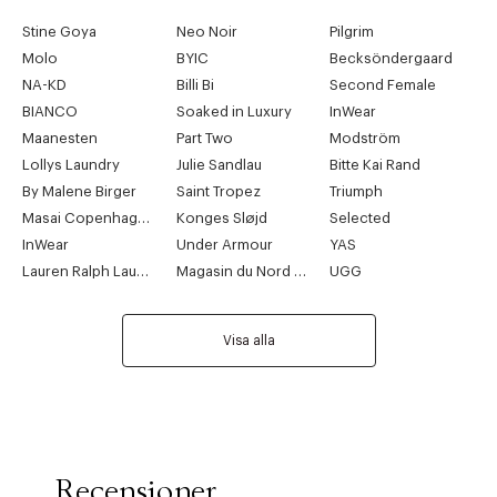
Stine Goya
Neo Noir
Pilgrim
Molo
BYIC
Becksöndergaard
NA-KD
Billi Bi
Second Female
BIANCO
Soaked in Luxury
InWear
Maanesten
Part Two
Modström
Lollys Laundry
Julie Sandlau
Bitte Kai Rand
By Malene Birger
Saint Tropez
Triumph
Masai Copenhagen
Konges Sløjd
Selected
InWear
Under Armour
YAS
Lauren Ralph Lauren
Magasin du Nord Collection
UGG
Visa alla