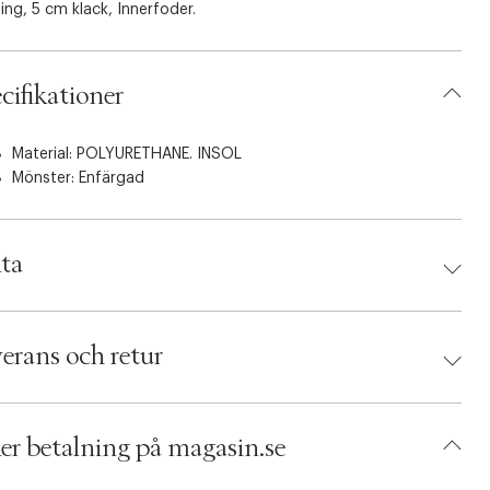
ing, 5 cm klack, Innerfoder.
cifikationer
Material: POLYURETHANE. INSOL
Mönster: Enfärgad
ta
d:
MANGO
: 8447692000475
erans och retur
orlek: 35
: Dark brown
umbers: 07129205
 S15436152
er betalning på magasin.se
BQZC63-02QH