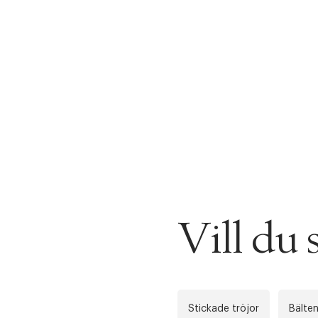
Vill d
Stickade tröjor
Bälte