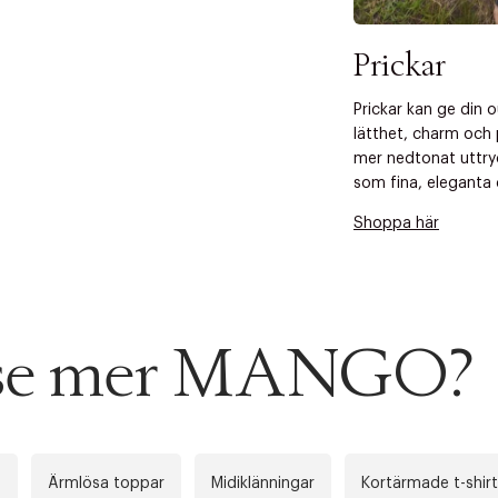
Prickar
Prickar kan ge din 
lätthet, charm och 
mer nedtonat uttry
som fina, eleganta d
Shoppa här
u se mer MANGO?
n
Ärmlösa toppar
Midiklänningar
Kortärmade t-shir