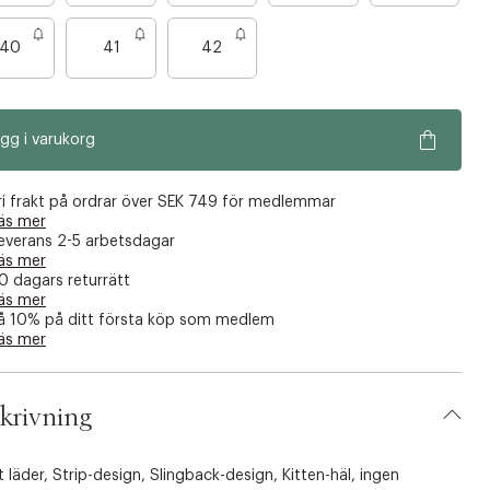
40
41
42
gg i varukorg
ri frakt på ordrar över SEK 749 för medlemmar
äs mer
everans 2-5 arbetsdagar
äs mer
0 dagars returrätt
äs mer
å 10% på ditt första köp som medlem
äs mer
krivning
t läder, Strip-design, Slingback-design, Kitten-häl, ingen