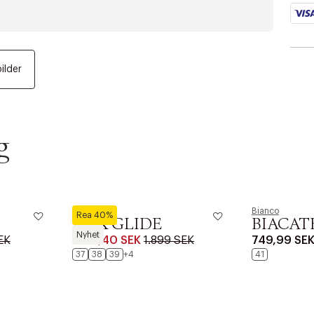
bilder
g
Lloyd
Bianco
Rea 40%
NOX GLIDE
BIACATE
Nyhet
EK
1.139,40 SEK
1.899 SEK
749,99 SE
37
38
39
+4
41