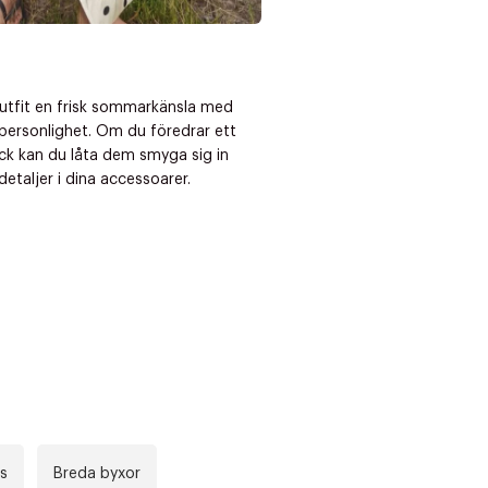
outfit en frisk sommarkänsla med
personlighet. Om du föredrar ett
ck kan du låta dem smyga sig in
etaljer i dina accessoarer.
ts
Breda byxor