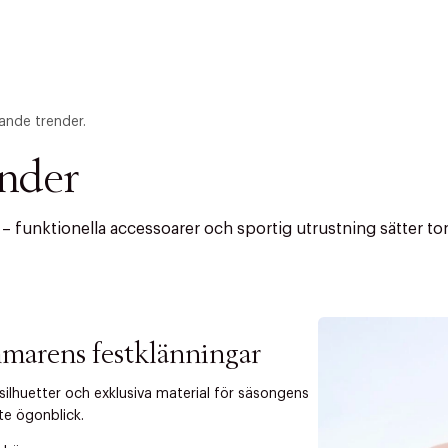
ande trender.
ender
funktionella accessoarer och sportig utrustning sätter tone
ITTADES TYVÄRR INTE
marens festklänningar
OUT PERSONAL DATA
t på ordrar över SEK 749 kr. för Goodie-medlemmar
 silhuetter och exklusiva material för säsongens
te ögonblick.
Y ÖNSKAN
rre ikke vise dig denne video. Tillad statistiske cookies fo
tid: 2-5 arbetsdagar.