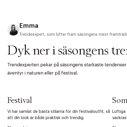
Emma
Trendeexpert, som lyfter fram säsongens mest framträd
Dyk ner i säsongens tr
Trendexperten pekar på säsongens starkaste tendenser – 
äventyr i naturen eller på festival.
PRODUKTEN H
Festival
Som
WE CARE AB
Fri frak
Vi har samlat de bästa stilarna för din festivaloutfit, så
Luftiga
att din look är både praktisk och trendig.
vackras
LÄGG TILL N
Øv vi kan desvæ
Leverans