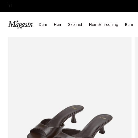
Pause
REAN SLUTAR SNART
Upp till 60% på massor av varumärken
Dam
Herr
Skönhet
Hem & inredning
Barn
Startsida
Dam
Skor
Mules