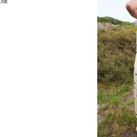
 här
 dagar.
Edit cookies
Stäng
å ditt första köp som medlem