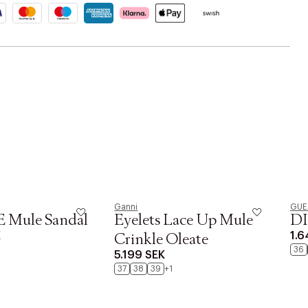
Ganni
GUE
 Mule Sandal
Eyelets Lace Up Mule
DI
K
1.6
Crinkle Oleate
36
5.199 SEK
37
38
39
+1