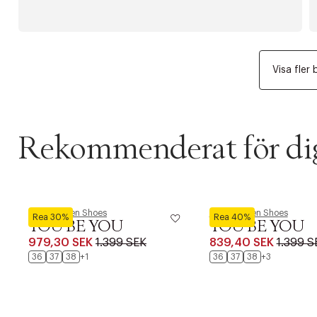
Visa fler 
Rekommenderat för di
Copenhagen Shoes
Copenhagen Shoes
Rea 30%
Rea 40%
YOU BE YOU
YOU BE YOU
979,30 SEK
1.399 SEK
839,40 SEK
1.399 S
36
37
38
+1
36
37
38
+3