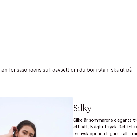
n för säsongens stil, oavsett om du bor i stan, ska ut på
Silky
Silke är sommarens eleganta t
ett lätt, lyxigt uttryck. Det fö
r at kunne se
en avslappnad elegans i allt från