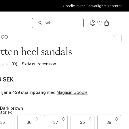
Goodie
Journal
Ansvarlighet
Presenter
Logga
in
NGO
tten heel sandals
(0)
Skriv en recension
Inget
klassificeringsvärde.
Länk
9 SEK
till
samma
sida.
Tjäna 439 stjärnpoäng
med
Magasin Goodie
Dark brown
storlek
35
36
37
38
39