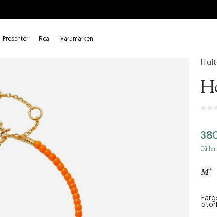
Presenter
Rea
Varumärken
larmand
Hult
H
38
Gäller 
Färg:
a
Storl
c