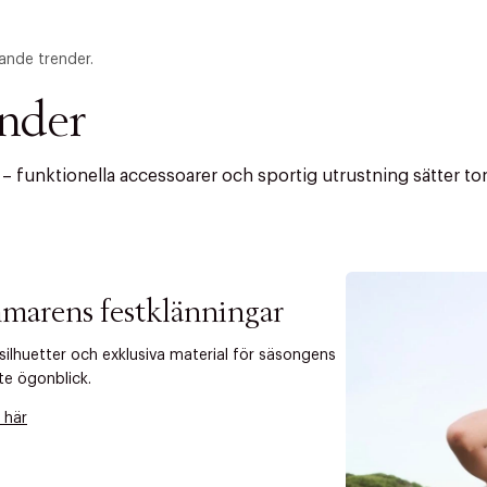
ande trender.
ender
funktionella accessoarer och sportig utrustning sätter tone
marens festklänningar
 silhuetter och exklusiva material för säsongens
ITTADES TYVÄRR INTE
te ögonblick.
OUT PERSONAL DATA
t på ordrar över SEK 749 kr. för Goodie-medlemmar
 här
Y ÖNSKAN
rre ikke vise dig denne video. Tillad statistiske cookies fo
tid: 2-5 arbetsdagar.