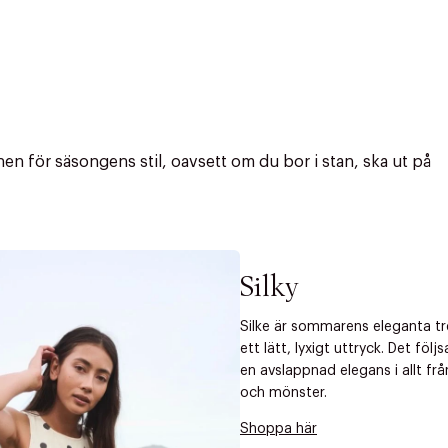
n för säsongens stil, oavsett om du bor i stan, ska ut på
Silky
Silke är sommarens eleganta t
ett lätt, lyxigt uttryck. Det fö
en avslappnad elegans i allt från
och mönster.
Shoppa här
r at kunne se