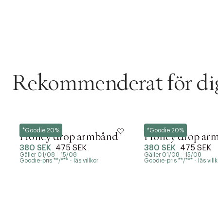
Rekommenderat för di
Hultquist
Hultquist
*Goodie 20%
*Goodie 20%
Honey drop armbånd
Honey drop ar
380 SEK
475 SEK
380 SEK
475 SEK
Gäller 01/08 - 15/08
Gäller 01/08 - 15/08
Goodie-pris **/*** - läs villkor
Goodie-pris **/*** - läs villk