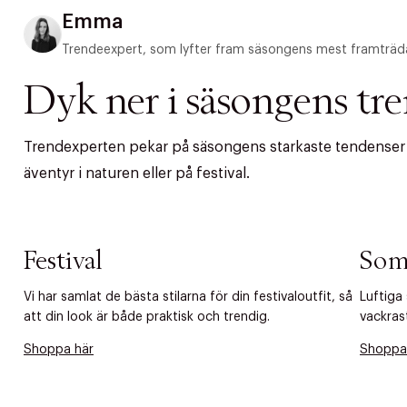
Emma
Trendeexpert, som lyfter fram säsongens mest framträd
Dyk ner i säsongens tr
Trendexperten pekar på säsongens starkaste tendenser – 
äventyr i naturen eller på festival.
Festival
Som
Vi har samlat de bästa stilarna för din festivaloutfit, så
Luftiga
PRODUKTEN H
att din look är både praktisk och trendig.
vackras
WE CARE AB
Fri frak
Shoppa här
Shoppa
LÄGG TILL N
Øv vi kan desvæ
Leverans