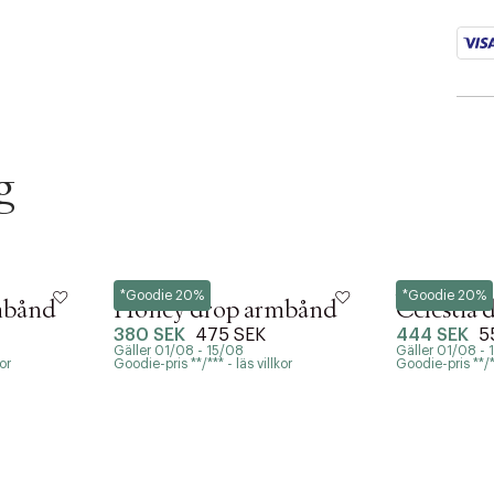
g
Hultquist
Hultquist
*Goodie 20%
*Goodie 20%
mbånd
Honey drop armbånd
Celestia
380 SEK
475 SEK
444 SEK
5
Gäller 01/08 - 15/08
Gäller 01/08 - 
or
Goodie-pris **/*** - läs villkor
Goodie-pris **/**