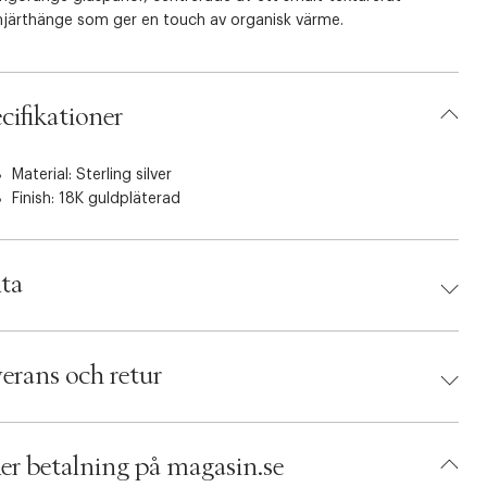
hjärthänge som ger en touch av organisk värme.
fter:
cifikationer
jord i 18K - 925 sterlingsilver med e-beläggning.
n hel sträng av livfulla orange glaspärlor och en unikt
Material: Sterling silver
rerad guldhjärtat charm.
Finish: 18K guldpläterad
 allergivänlig för bekväm vardagsklädsel.
ta
: 16 cm + 3 cm flex.
d:
Hultquist
 5713395176261
erans och retur
 16 cm + 3 cm flex.
 Guld
umbers: 07136622
 S15457320
er betalning på magasin.se
BRCD09-030Y