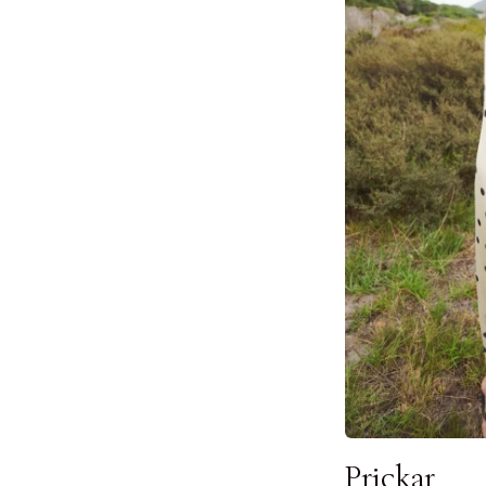
 dagar.
Edit cookies
Stäng
å ditt första köp som medlem
Prickar