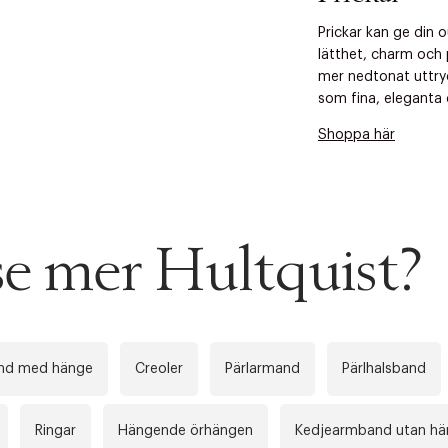
Prickar kan ge din 
lätthet, charm och 
mer nedtonat uttry
som fina, eleganta d
Shoppa här
 se mer Hultquist?
nd med hänge
Creoler
Pärlarmand
Pärlhalsband
Ringar
Hängende örhängen
Kedjearmband utan h