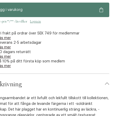
gg i varukorg
pris **/*** - läs villkor
Logga in
ri frakt på ordrar över SEK 749 för medlemmar
äs mer
everans 2-5 arbetsdagar
äs mer
0 dagars returrätt
äs mer
å 10% på ditt första köp som medlem
äs mer
krivning
gsarmbandet är ett livfullt och lekfullt tillskott till kollektionen,
mat för att fånga de levande färgerna i ett -soldränkt
kap. Det här plagget har en kontinuerlig sträng av läckra, -
ngorange glaspärlor, centrerade av ett smält-texturerat