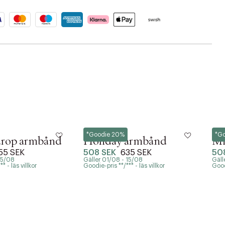
Hultquist
Hult
*Goodie 20%
*G
 drop armbånd
Holiday armbånd
Mi
55 SEK
508 SEK
635 SEK
50
15/08
Gäller 01/08 - 15/08
Gäll
* - läs villkor
Goodie-pris **/*** - läs villkor
Goodi