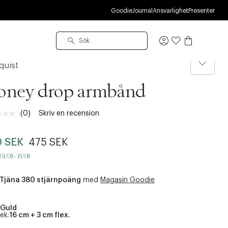
U
Goodie
Journal
Ansvarlighet
Presenter
Logga
in
quist
oney drop armbånd
(0)
Skriv en recension
Inget
klassificeringsvärde.
Länk
0 SEK
475 SEK
till
samma
01/08 - 15/08
sida.
Tjäna 380 stjärnpoäng
med
Magasin Goodie
Guld
ek:
16 cm + 3 cm flex.