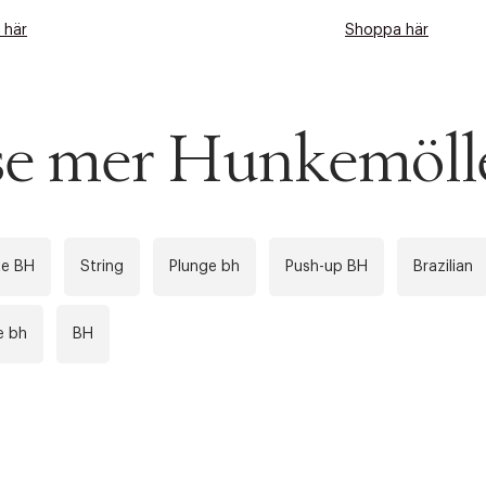
 här
Shoppa här
 se mer Hunkemöll
te BH
String
Plunge bh
Push-up BH
Brazilian
e bh
BH