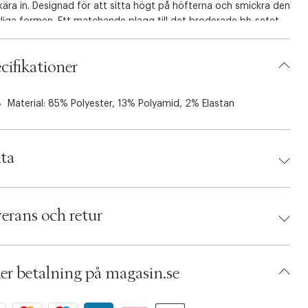
kära in. Designad för att sitta högt på höfterna och smickra den
liga formen. Ett matchande plagg till det broderade bh-setet
balanserar komfort och elegans.
cifikationer
Material: 85% Polyester, 13% Polyamid, 2% Elastan
ta
d:
Hunkemöller
 8720991797285
erans och retur
torlek: XS
 Pink
umbers: 07135666
 S15452860
er betalning på magasin.se
BRBT19-007X