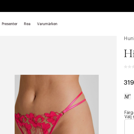
Presenter
Rea
Varumärken
Hun
Hi
319
Färg:
a
Välj 
c
c