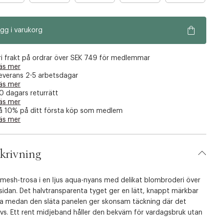
r
r
a
a
gg i varukorg
n
n
å
å
g
g
ri frakt på ordrar över SEK 749 för medlemmar
r
r
äs mer
everans 2-5 arbetsdagar
a
a
äs mer
f
f
0 dagars returrätt
å
å
äs mer
å 10% på ditt första köp som medlem
k
k
äs mer
v
v
a
a
r
r
krivning
 mesh-trosa i en ljus aqua-nyans med delikat blombroderi över
idan. Det halvtransparenta tyget ger en lätt, knappt märkbar
la medan den släta panelen ger skonsam täckning där det
vs. Ett rent midjeband håller den bekväm för vardagsbruk utan