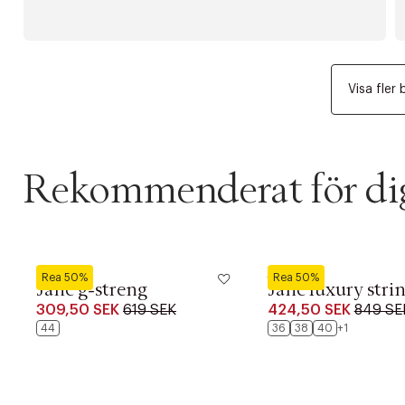
Visa fler 
Rekommenderat för di
Marie Jo
Marie Jo
Rea 50%
Rea 50%
Jane g-streng
Jane luxury stri
309,50 SEK
619 SEK
424,50 SEK
849 SE
44
36
38
40
+1