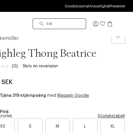
Goodie
Journal
Ansvarlighet
Presenter
Logga
in
kemöller
ghleg Thong Beatrice
(0)
Skriv en recension
Inget
klassificeringsvärde.
Länk
 SEK
till
samma
sida.
Tjäna 319 stjärnpoäng
med
Magasin Goodie
Pink
storlek
Storlekstabell
B
B
XS
S
M
L
XL
a
a