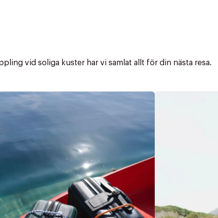
ling vid soliga kuster har vi samlat allt för din nästa resa.
ITTADES TYVÄRR INTE
OUT PERSONAL DATA
t på ordrar över SEK 749 kr. för Goodie-medlemmar
Y ÖNSKAN
rre ikke vise dig denne video. Tillad statistiske cookies fo
tid: 2-5 arbetsdagar.