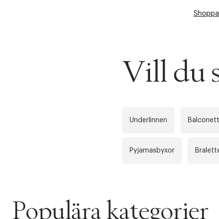
Shoppa
Vill du
Underlinnen
Balconet
Pyjamasbyxor
Bralett
Populära kategorier