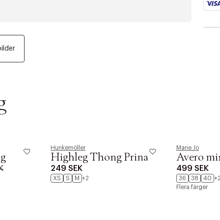
bilder
g
Hunkemöller
Marie Jo
ng
Highleg Thong Prina
Avero mi
K
249 SEK
499 SEK
XS
S
M
+2
36
38
40
+
Flera färger