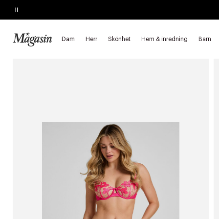
Pause
REAN SLUTAR IMORGON
Upp till 60% på massor av varumärken
Dam
Herr
Skönhet
Hem & inredning
Barn
Startsida
Dam
Underkläder & pyjamasar
Trosor
String