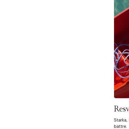
Tidigare
videoen
Retur 30
Få 10% p
Resv
Starka, 
bättre.