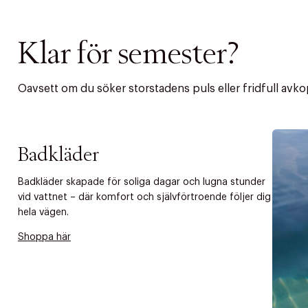
Klar för semester?
Oavsett om du söker storstadens puls eller fridfull avkopp
Badkläder
Badkläder skapade för soliga dagar och lugna stunder
vid vattnet – där komfort och självförtroende följer dig
hela vägen.
PRODUKTEN H
Shoppa här
WE CARE AB
Fri frak
LÄGG TILL N
Øv vi kan desvæ
Leverans