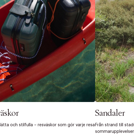
 dagar.
Edit cookies
Stäng
å ditt första köp som medlem
äskor
Sandaler
lätta och stilfulla – resväskor som gör varje resa
Från strand till sta
sommarupplevelser