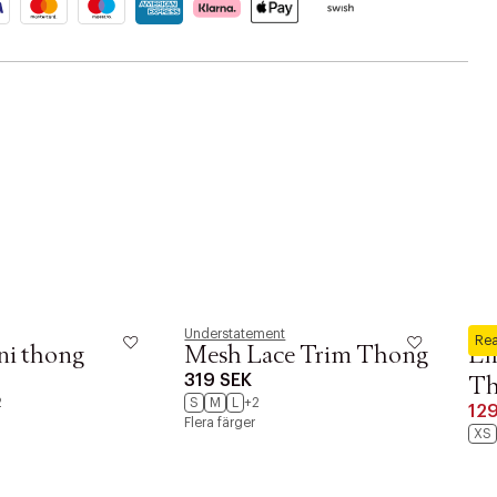
Understatement
Hunk
Re
ni thong
Mesh Lace Trim Thong
Em
319 SEK
Th
2
S
M
L
+2
12
Flera färger
XS