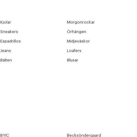
Kjolar
Morgonrockar
Sneakers
Örhängen
Espadrillos
Midjeväskor
Jeans
Loafers
Bälten
Blusar
BYIC
Becksöndergaard