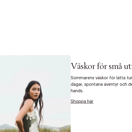
Väskor för små ut
Sommarens väskor för lätta ture
dagar, spontana äventyr och det 
hands.
Shoppa här
r at kunne se