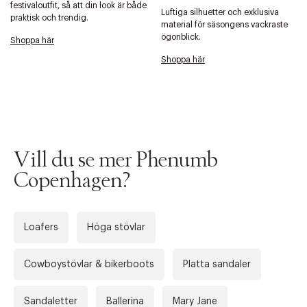
festivaloutfit, så att din look är både
Luftiga silhuetter och exklusiva
praktisk och trendig.
material för säsongens vackraste
ögonblick.
Shoppa här
Shoppa här
Tidigare
Nä
Vill du se mer Phenumb
Copenhagen?
Loafers
Höga stövlar
Cowboystövlar & bikerboots
Platta sandaler
Sandaletter
Ballerina
Mary Jane