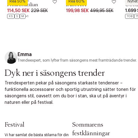
Rea 50%
Rea 60%
Nyhet
Prina Brazilian
IAISA BA
COR
114,50 SEK
229 SEK
199,98 SEK
499,95 SEK
1.699
XS
S
M
+1
70B
7
Emma
Trendeexpert, som lyfter fram säsongens mest framträdande trender.
Dyk ner i säsongens trender
Trendexperten pekar på säsongens starkaste tendenser –
funktionella accessoarer och sportig utrustning sätter tonen för
säsongens stil, oavsett om du bor i stan, ska ut på äventyr i
naturen eller på festival.
Festival
Sommarens
festklänningar
Vi har samlat de bästa stilarna för din