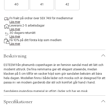
B
B
a
a
a
s
40
41
42
a
a
n
n
n
i
r
r
å
å
å
b
a
a
g
g
g
i
Fri frakt på ordrar över SEK 749 för medlemmar
n
n
r
r
r
l
Läs mer
å
å
a
a
a
i
Leverans 2-5 arbetsdagar
g
g
f
f
f
Läs mer
t
r
r
å
å
å
30 dagars returrätt
y
a
a
Läs mer
k
k
k
.
Få 10% på ditt första köp som medlem
f
f
v
v
v
v
Läs mer
å
å
a
a
a
a
k
k
r
r
r
r
v
v
Beskrivning
i
a
a
a
r
r
t
ESTEEM från phenumb copenhagen är en feminin sandal med ett lätt och
i
modernt uttryck. De fina remmarna ger ett elegant utseende, medan
o
klacken på 5 cm tillför en vacker höjd som gör sandalen bekväm att bära
n
hela dagen. Modellen finns i både läder och mocka och är designad för att
.
passa in i en modern garderob där stil och komfort går hand i hand.
s
e
Sandalens invändiga material är utfört i läder och har en mjuk
l
läderinnersula som säkerställer hög komfort och en behaglig känsla mot
e
foten. ESTEEM är normal i storleken och ger en fin passform, medan de
Specifikationer
c
smala remmarna framhäver den feminina designen.