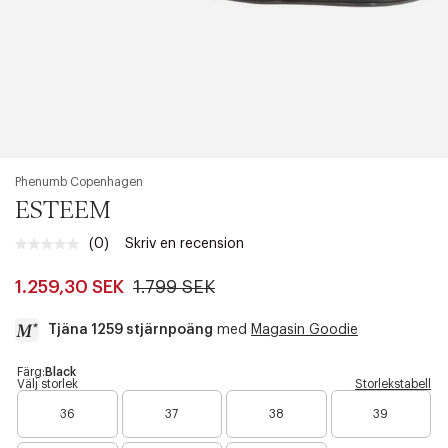
Phenumb Copenhagen
ESTEEM
(0)
Skriv en recension
Inget
klassificeringsvärde.
Länk
1.259,30 SEK
1.799 SEK
till
samma
Tjäna 1259 stjärnpoäng
med
Magasin Goodie
sida.
a
Färg:
Black
Välj storlek
Storlekstabell
c
B
B
B
c
36
37
38
39
a
a
a
e
r
r
r
s