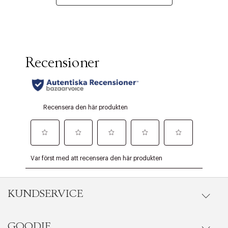
KUNDSERVICE
GOODIE
Onlineköp