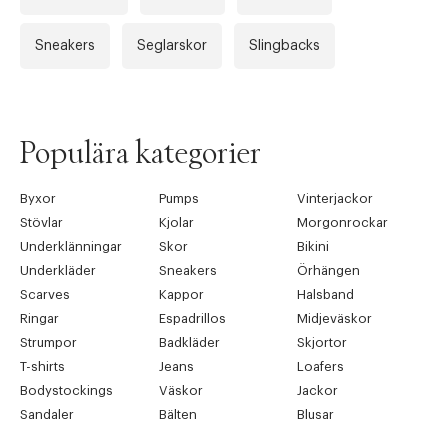
Sneakers
Seglarskor
Slingbacks
Populära kategorier
Byxor
Pumps
Vinterjackor
Stövlar
Kjolar
Morgonrockar
Underklänningar
Skor
Bikini
Underkläder
Sneakers
Örhängen
Scarves
Kappor
Halsband
Ringar
Espadrillos
Midjeväskor
Strumpor
Badkläder
Skjortor
T-shirts
Jeans
Loafers
Bodystockings
Väskor
Jackor
Sandaler
Bälten
Blusar