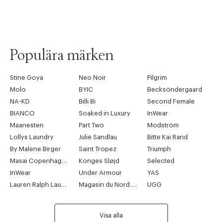
Populära märken
Stine Goya
Neo Noir
Pilgrim
Molo
BYIC
Becksöndergaard
NA-KD
Billi Bi
Second Female
BIANCO
Soaked in Luxury
InWear
Maanesten
Part Two
Modström
Lollys Laundry
Julie Sandlau
Bitte Kai Rand
By Malene Birger
Saint Tropez
Triumph
Masai Copenhagen
Konges Sløjd
Selected
InWear
Under Armour
YAS
Lauren Ralph Lauren
Magasin du Nord Collection
UGG
Visa alla