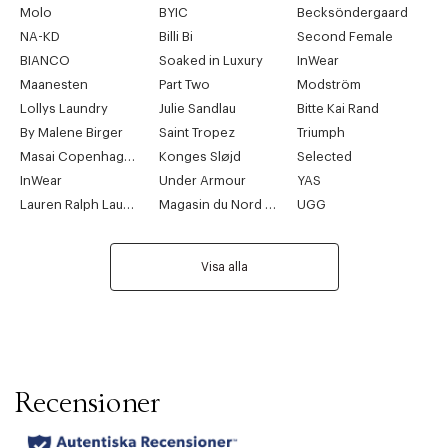
Molo
BYIC
Becksöndergaard
NA-KD
Billi Bi
Second Female
BIANCO
Soaked in Luxury
InWear
Maanesten
Part Two
Modström
Lollys Laundry
Julie Sandlau
Bitte Kai Rand
By Malene Birger
Saint Tropez
Triumph
Masai Copenhagen
Konges Sløjd
Selected
InWear
Under Armour
YAS
Lauren Ralph Lauren
Magasin du Nord Collection
UGG
Visa alla