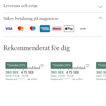
Brand:
Hultquist
n
Leverans och retur
EAN: 5713395176711
Size: 16 cm + 3 cm flex.
Färg: Guld
Säker betalning på magasin.se
Ax numbers: 07136661
SKU: S15457359
ID: BRCD48-030Y
Rekommenderat för dig
Hultquist
Hultquist
Hultqui
*Goodie 20%
*Goodie 20%
*Goo
Honey drop armbånd
Honey drop armbånd
Honey
380 SEK
475 SEK
380 SEK
475 SEK
380 S
Gäller 01/08 - 15/08
Gäller 01/08 - 15/08
Gäller 0
Goodie-pris **/*** - läs villkor
Goodie-pris **/*** - läs villkor
Goodie-pri