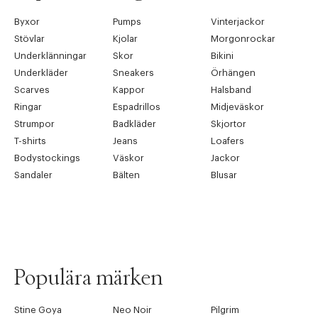
Byxor
Pumps
Vinterjackor
Stövlar
Kjolar
Morgonrockar
Underklänningar
Skor
Bikini
Underkläder
Sneakers
Örhängen
Scarves
Kappor
Halsband
Ringar
Espadrillos
Midjeväskor
Strumpor
Badkläder
Skjortor
T-shirts
Jeans
Loafers
Bodystockings
Väskor
Jackor
Sandaler
Bälten
Blusar
Populära märken
Stine Goya
Neo Noir
Pilgrim