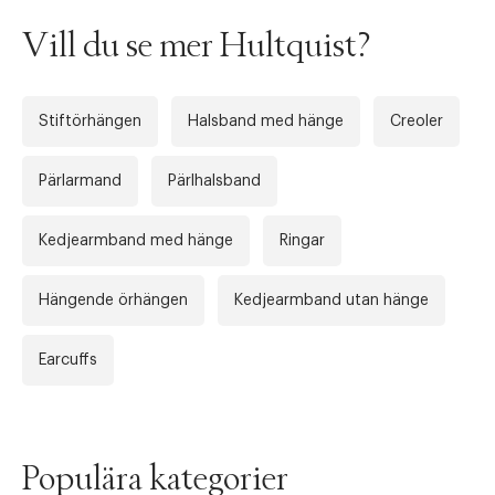
Vill du se mer Hultquist?
Stiftörhängen
Halsband med hänge
Creoler
Pärlarmand
Pärlhalsband
Kedjearmband med hänge
Ringar
Tidigare
Nä
Hängende örhängen
Kedjearmband utan hänge
Earcuffs
Populära kategorier