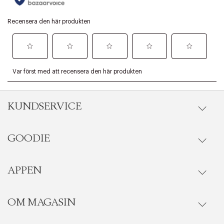
KUNDSERVICE
GOODIE
Onlineköp
Orderstatus
APPEN
Förmåner
Leverans
Vanliga frågor
OM MAGASIN
Se medlemsfördelarna i Goodie-appen