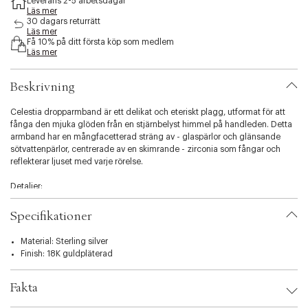
Leverans 2-5 arbetsdagar
b
Läs mer
i
30 dagars returrätt
Läs mer
l
Få 10% på ditt första köp som medlem
i
Läs mer
t
y
.
Beskrivning
v
a
Celestia dropparmband är ett delikat och eteriskt plagg, utformat för att
r
fånga den mjuka glöden från en stjärnbelyst himmel på handleden. Detta
i
armband har en mångfacetterad sträng av - glaspärlor och glänsande
a
sötvattenpärlor, centrerade av en skimrande - zirconia som fångar och
t
reflekterar ljuset med varje rörelse.
i
o
Detaljer:
n
.
Handgjord i 18K - 925 sterlingsilver med e-beläggning.
Specifikationer
s
e
Med en kurerad blandning av mjuka -glaspärlor, äkta sötvattenpärlor och
Material: Sterling silver
l
en gnistrande teardrop zirconia charm.
Finish: 18K guldpläterad
e
c
- och allergivänlig för bekväm vardagsklädsel.
t
Fakta
i
Längd: 16 cm + 3 cm flex.
o