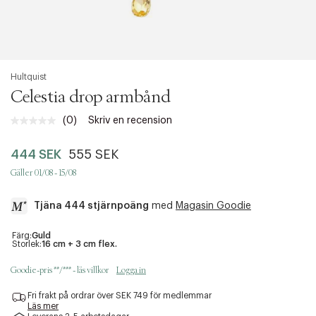
Hultquist
Celestia drop armbånd
(0)
Skriv en recension
444 SEK
555 SEK
Gäller 01/08 - 15/08
Tjäna 444 stjärnpoäng
med
Magasin Goodie
a
Färg:
Guld
Storlek:
16 cm + 3 cm flex.
c
c
Goodie-pris **/*** - läs villkor
Logga in
e
s
Fri frakt på ordrar över SEK 749 för medlemmar
s
Läs mer
i