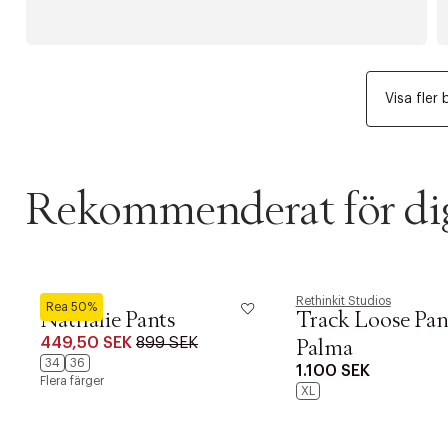
Visa fler 
Rekommenderat för di
Neo Noir
Rethinkit Studios
Rea 50%
Nathalie Pants
Track Loose Pan
449,50 SEK
899 SEK
Palma
34
36
1.100 SEK
Flera färger
XL