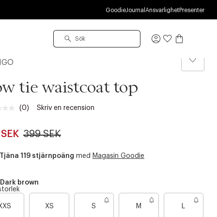
U
Goodie
Journal
Ansvarlighet
Presenter
Logga
in
NGO
w tie waistcoat top
(0)
Skriv en recension
Inget
klassificeringsvärde.
Länk
 SEK
399 SEK
till
samma
sida.
Tjäna 119 stjärnpoäng
med
Magasin Goodie
Dark brown
storlek
B
B
XXS
XS
S
M
L
a
a