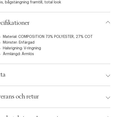
s, bågstängning framtill, total look
cifikationer
Material: COMPOSITION 73% POLYESTER, 27% COT
Mönster: Enfärgad
Halsrigning: V-ringning
Ärmlängd: Ärmlös
ta
d:
MANGO
 8447692012416
erans och retur
torlek: XXS
: Dark brown
umbers: 07129335