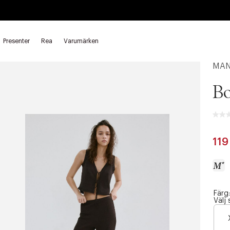
Presenter
Rea
Varumärken
tar
MA
Bo
119
Färg:
a
Välj 
c
c