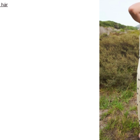
 här
 dagar.
Edit cookies
Stäng
å ditt första köp som medlem