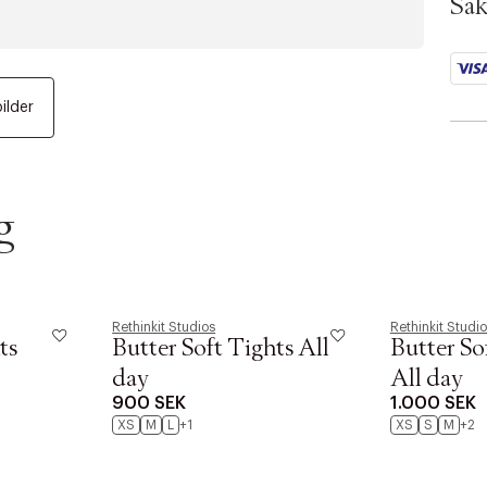
SKU:
Säk
ID: 
bilder
g
Rethinkit Studios
Rethinkit Studi
ts
Butter Soft Tights All
Butter So
day
All day
900 SEK
1.000 SEK
XS
M
L
+1
XS
S
M
+2