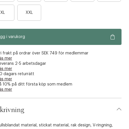
r
r
B
B
a
a
XL
XXL
a
a
n
n
r
r
å
å
a
a
g
g
gg i varukorg
n
n
r
r
å
å
a
a
g
g
f
f
ri frakt på ordrar över SEK 749 för medlemmar
r
r
äs mer
å
å
everans 2-5 arbetsdagar
a
a
k
k
äs mer
f
f
v
v
0 dagars returrätt
å
å
äs mer
a
a
å 10% på ditt första köp som medlem
k
k
r
r
äs mer
v
v
a
a
r
r
krivning
lsblandat material, stickat material, rak design, V-ringning,