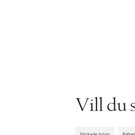
Vill d
Stickade tröjor
Bälte