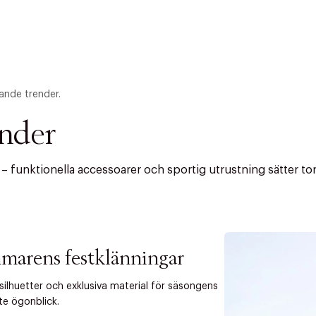
ande trender.
ender
funktionella accessoarer och sportig utrustning sätter tone
ITTADES TYVÄRR INTE
marens festklänningar
OUT PERSONAL DATA
t på ordrar över SEK 749 kr. för Goodie-medlemmar
 silhuetter och exklusiva material för säsongens
Y ÖNSKAN
te ögonblick.
rre ikke vise dig denne video. Tillad statistiske cookies fo
tid: 2-5 arbetsdagar.