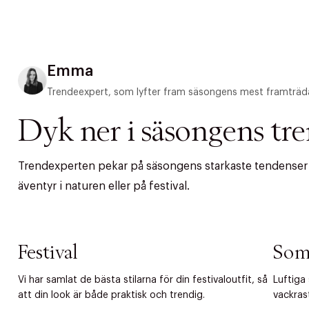
Emma
Trendeexpert, som lyfter fram säsongens mest framträd
Dyk ner i säsongens tr
Trendexperten pekar på säsongens starkaste tendenser – 
äventyr i naturen eller på festival.
PRODUKTEN H
Festival
Som
WE CARE AB
Fri frak
Vi har samlat de bästa stilarna för din festivaloutfit, så
Luftiga
LÄGG TILL N
att din look är både praktisk och trendig.
vackras
Øv vi kan desvæ
Leverans