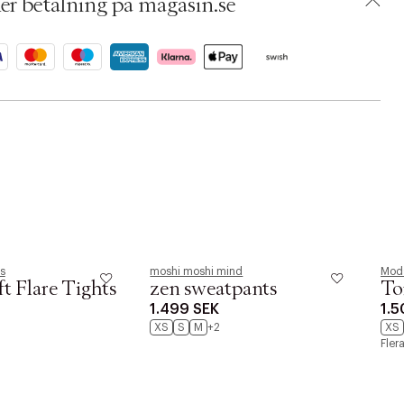
 S15436629
er betalning på magasin.se
BQZD93-02QH
os
moshi moshi mind
Mod
ft Flare Tights
zen sweatpants
To
1.499 SEK
1.5
XS
S
M
+2
XS
Fler