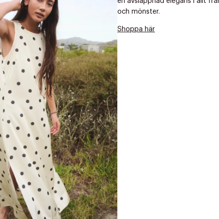
en avslappnad elegans i allt från
Nästa
och mönster.
Shoppa här