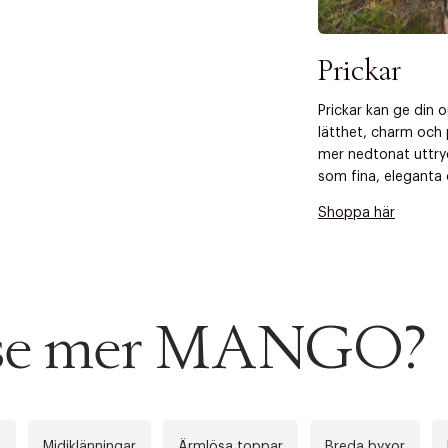
Prickar
Prickar kan ge din 
lätthet, charm och 
mer nedtonat uttry
som fina, eleganta d
Shoppa här
u se mer MANGO?
n
Midiklänningar
Ärmlösa toppar
Breda byxor