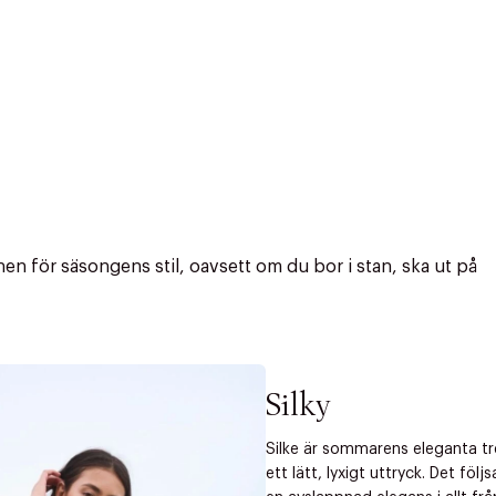
n för säsongens stil, oavsett om du bor i stan, ska ut på
Silky
Silke är sommarens eleganta t
ett lätt, lyxigt uttryck. Det fö
r at kunne se