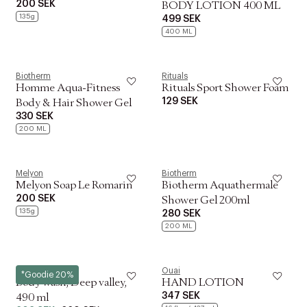
200 SEK
BODY LOTION 400 ML
135g
499 SEK
400 ML
Biotherm
Rituals
Homme Aqua-Fitness
Rituals Sport Shower Foam
129 SEK
Body & Hair Shower Gel
330 SEK
200 ML
Melyon
Biotherm
Melyon Soap Le Romarin
Biotherm Aquathermale
200 SEK
Shower Gel 200ml
135g
280 SEK
200 ML
Meraki
Ouai
*Goodie 20%
Body wash, Deep valley,
HAND LOTION
347 SEK
490 ml