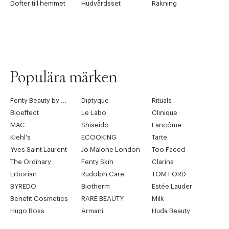
Dofter till hemmet
Hudvårdsset
Rakning
Populära märken
Fenty Beauty by Rihanna
Diptyque
Rituals
Bioeffect
Le Labo
Clinique
MAC
Shiseido
Lancôme
Kiehl's
ECOOKING
Tarte
Yves Saint Laurent
Jo Malone London
Too Faced
The Ordinary
Fenty Skin
Clarins
Erborian
Rudolph Care
TOM FORD
BYREDO
Biotherm
Estée Lauder
Benefit Cosmetics
RARE BEAUTY
Milk
Hugo Boss
Armani
Huda Beauty