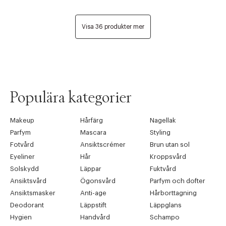
Visa 36 produkter mer
Populära kategorier
Makeup
Hårfärg
Nagellak
Parfym
Mascara
Styling
Fotvård
Ansiktscrémer
Brun utan sol
Eyeliner
Hår
Kroppsvård
Solskydd
Läppar
Fuktvård
Ansiktsvård
Ögonsvård
Parfym och dofter
Ansiktsmasker
Anti-age
Hårborttagning
Deodorant
Läppstift
Läppglans
Hygien
Handvård
Schampo