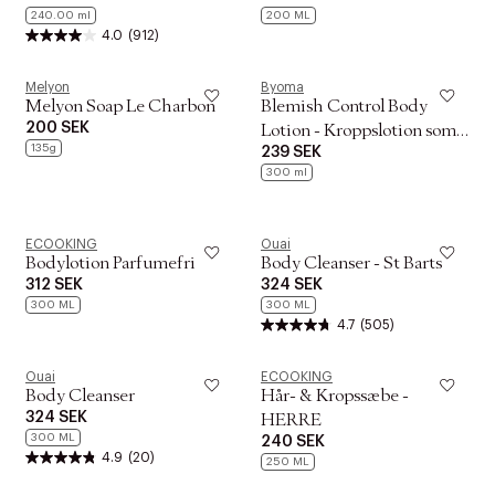
240.00 ml
200 ML
4.0
(912)
Melyon
Byoma
Melyon Soap Le Charbon
Blemish Control Body
200 SEK
Lotion - Kroppslotion som
135g
239 SEK
motverkar ojämnheter
300 ml
ECOOKING
Ouai
Bodylotion Parfumefri
Body Cleanser - St Barts
312 SEK
324 SEK
300 ML
300 ML
4.7
(505)
Ouai
ECOOKING
Body Cleanser
Hår- & Kropssæbe -
324 SEK
HERRE
300 ML
BEAUTY SQUAD 2026
240 SEK
4.9
(20)
250 ML
Hudvård som en