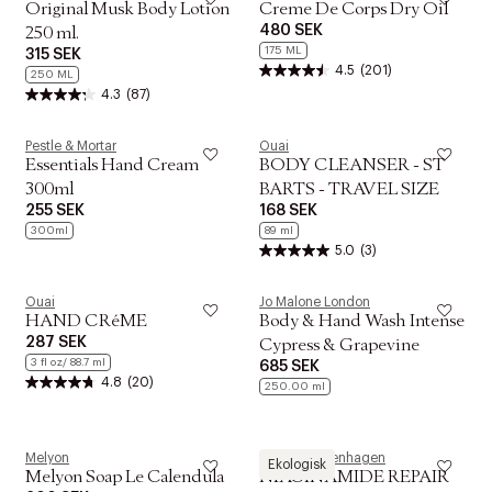
Original Musk Body Lotion
Creme De Corps Dry Oil
480 SEK
250 ml.
175 ML
315 SEK
4.5
(201)
250 ML
4.3
(87)
Pestle & Mortar
Ouai
Essentials Hand Cream
BODY CLEANSER - ST
300ml
BARTS - TRAVEL SIZE
255 SEK
168 SEK
300ml
89 ml
5.0
(3)
Ouai
Jo Malone London
HAND CRéME
Body & Hand Wash Intense
287 SEK
Cypress & Grapevine
3 fl oz/ 88.7 ml
685 SEK
4.8
(20)
250.00 ml
Melyon
Woods Copenhagen
Ekologisk
Melyon Soap Le Calendula
NIACINAMIDE REPAIR