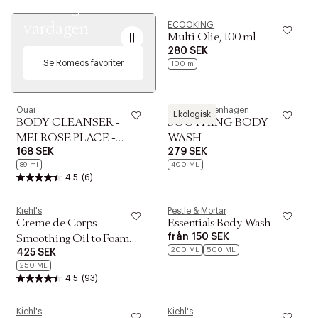
naturlig del av
vardagen
ECOOKING
Multi Olie, 100 ml
280 SEK
Se Romeos favoriter
100 m
Ouai
Woods Copenhagen
Ekologisk
BODY CLEANSER -
SOOTHING BODY
MELROSE PLACE -
WASH
168 SEK
279 SEK
TRAVEL SIZE
89 ml
400 ML
4.5
(6)
Kiehl's
Pestle & Mortar
Creme de Corps
Essentials Body Wash
från
150 SEK
Smoothing Oil to Foam
200 ML
500 ML
425 SEK
Body Cleanser 250 ml.
250 ML
4.5
(93)
Kiehl's
Kiehl's