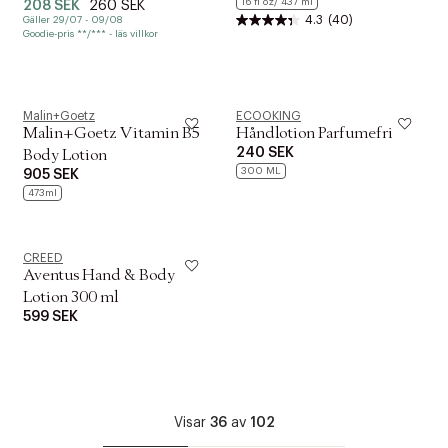
16 fl oz/ 437 ml
208 SEK
260 SEK
4.3
(40)
Gäller 29/07 - 09/08
Goodie-pris **/*** - läs villkor
Malin+Goetz
ECOOKING
Malin+Goetz Vitamin B5
Håndlotion Parfumefri
240 SEK
Body Lotion
300 ML
905 SEK
473ml
CREED
Aventus Hand & Body
Lotion 300 ml
599 SEK
Visar
36
av
102