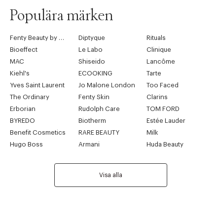
Populära märken
Fenty Beauty by Rihanna
Diptyque
Rituals
Bioeffect
Le Labo
Clinique
MAC
Shiseido
Lancôme
Kiehl's
ECOOKING
Tarte
Yves Saint Laurent
Jo Malone London
Too Faced
The Ordinary
Fenty Skin
Clarins
Erborian
Rudolph Care
TOM FORD
BYREDO
Biotherm
Estée Lauder
Benefit Cosmetics
RARE BEAUTY
Milk
Hugo Boss
Armani
Huda Beauty
Visa alla