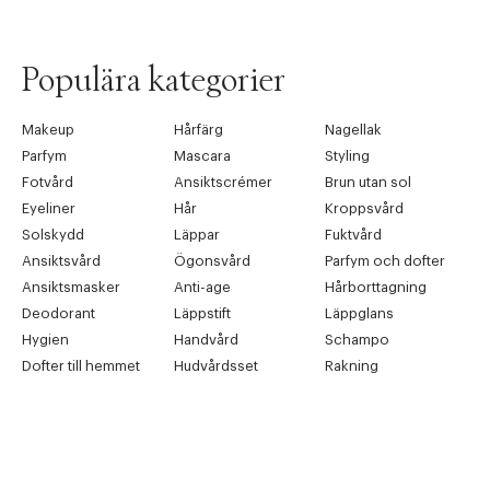
Populära kategorier
Makeup
Hårfärg
Nagellak
Parfym
Mascara
Styling
Fotvård
Ansiktscrémer
Brun utan sol
Eyeliner
Hår
Kroppsvård
Solskydd
Läppar
Fuktvård
Ansiktsvård
Ögonsvård
Parfym och dofter
Ansiktsmasker
Anti-age
Hårborttagning
Deodorant
Läppstift
Läppglans
Hygien
Handvård
Schampo
Dofter till hemmet
Hudvårdsset
Rakning