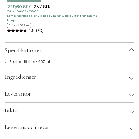
HAND CRéME
e
229,60 SEK
287 SEK
c
Gäller 06/08 - 08/08
G
t
Kampanjpriset gäller vid köp av minst 2 produkter från samma
K
kampanj.
k
i
3 fl oz/ 88.7 ml
o
4.8
(20)
n
Specifikationer
Storlek: 16 fl oz/ 437 ml
Ingredienser
Leverantör
Leverantör:
Fakta
Säkerhetsinstruktioner:
Brand:
Ouai
Leverans och retur
EAN: 815402027636
Ax numbers: 05514012
SKU: S00548511