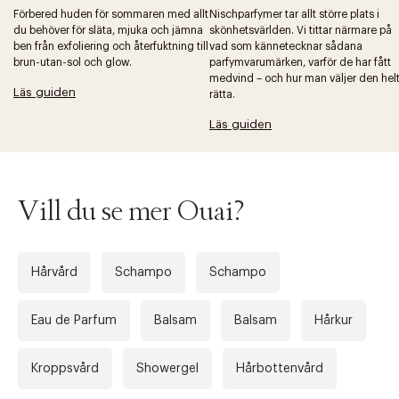
Förbered huden för sommaren med allt
Nischparfymer tar allt större plats i
du behöver för släta, mjuka och jämna
skönhetsvärlden. Vi tittar närmare på
ben från exfoliering och återfuktning till
vad som kännetecknar sådana
brun-utan-sol och glow.
parfymvarumärken, varför de har fått
medvind – och hur man väljer den hel
Läs guiden
rätta.
Läs guiden
Vill du se mer Ouai?
Hårvård
Schampo
Schampo
Eau de Parfum
Balsam
Balsam
Hårkur
Kroppsvård
Showergel
Hårbottenvård