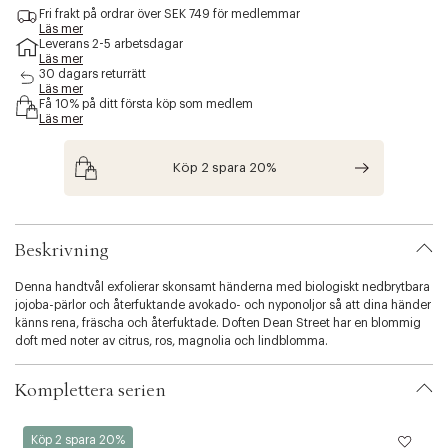
c
Fri frakt på ordrar över SEK 749 för medlemmar
e
Läs mer
Leverans 2-5 arbetsdagar
s
Läs mer
s
30 dagars returrätt
i
Läs mer
b
Få 10% på ditt första köp som medlem
i
Läs mer
l
i
Köp 2 spara 20%
t
y
.
v
a
Beskrivning
r
i
Denna handtvål exfolierar skonsamt händerna med biologiskt nedbrytbara
a
jojoba-pärlor och återfuktande avokado- och nyponoljor så att dina händer
t
känns rena, fräscha och återfuktade. Doften Dean Street har en blommig
i
doft med noter av citrus, ros, magnolia och lindblomma.
o
n
Komplettera serien
.
s
e
Ouai
O
Köp 2 spara 20%
l