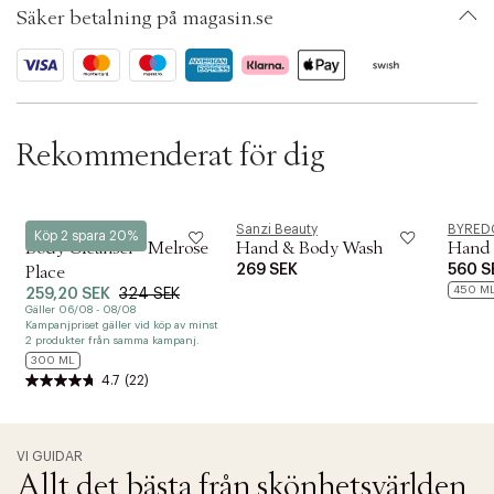
Säker betalning på magasin.se
ID: AEZF39-0008
OBS:
Rekommenderat för dig
Ouai
Sanzi Beauty
BYRED
Köp 2 spara 20%
Body Cleanser - Melrose
Hand & Body Wash
Hand 
269 SEK
560 S
Place
450 M
259,20 SEK
324 SEK
Gäller 06/08 - 08/08
Kampanjpriset gäller vid köp av minst
2 produkter från samma kampanj.
300 ML
4.7
(22)
VI GUIDAR
Allt det bästa från skönhetsvärlden