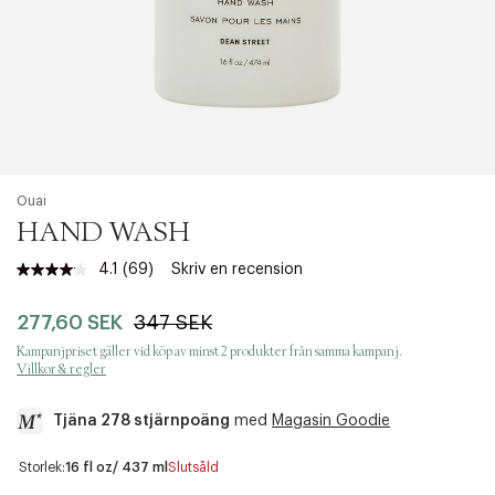
Ouai
HAND WASH
4.1
(69)
Skriv en recension
Läs
69
recensioner.
277,60 SEK
347 SEK
Länk
till
Kampanjpriset gäller vid köp av minst 2 produkter från samma kampanj.
samma
Villkor & regler
sida.
Tjäna 278 stjärnpoäng
med
Magasin Goodie
a
Storlek:
16 fl oz/ 437 ml
Slutsåld
c