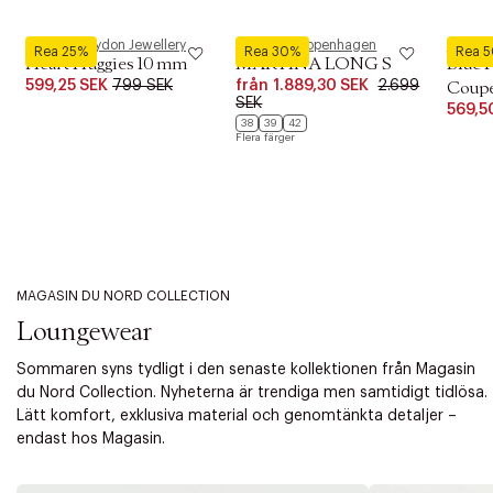
Pernille Corydon Jewellery
Phenumb Copenhagen
Royal 
Rea 25%
Rea 30%
Rea 
Heart Huggies 10 mm
MARTINA LONG S
Blue 
599,25 SEK
799 SEK
från
1.889,30 SEK
2.699
Coupe 
SEK
569,5
38
39
42
Flera färger
MAGASIN DU NORD COLLECTION
Loungewear
Sommaren syns tydligt i den senaste kollektionen från Magasin
du Nord Collection. Nyheterna är trendiga men samtidigt tidlösa.
Lätt komfort, exklusiva material och genomtänkta detaljer –
endast hos Magasin.