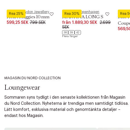
Pernille Corydon Jewellery
Phenumb Copenhagen
Royal 
Rea 25%
Rea 30%
Rea 
Heart Huggies 10 mm
MARTINA LONG S
Blue 
599,25 SEK
799 SEK
från
1.889,30 SEK
2.699
Coupe 
SEK
569,5
38
39
42
Flera färger
MAGASIN DU NORD COLLECTION
Loungewear
Sommaren syns tydligt i den senaste kollektionen från Magasin
du Nord Collection. Nyheterna är trendiga men samtidigt tidlösa.
Lätt komfort, exklusiva material och genomtänkta detaljer –
endast hos Magasin.