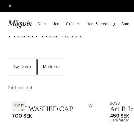
Pause
REAN SLUTAR SNART
Upp till 50% på massor av varumärken
Startsida
Herr
Accessoarer
Hattar & mössor
Kepsar
Dam
Herr
Skönhet
Hem & inredning
Barn
HERR KEPSAR
Filtrera
Märken
246 resultat
Forét
BOSS
Nyhet
FISH WASHED CAP
Ari-B-I
700 SEK
459 SEK
Flera färger