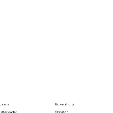
Jeans
Boxershorts
r at kunne se
Ytterkläder
Skjortor