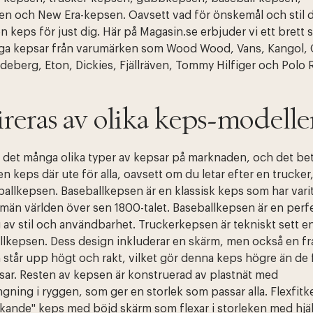
n och New Era-kepsen. Oavsett vad för önskemål och stil d
en keps för just dig. Här på Magasin.se erbjuder vi ett brett 
a kepsar från varumärken som Wood Wood, Vans, Kangol, 
ndeberg, Eton, Dickies, Fjällräven, Tommy Hilfiger och Polo 
ireras av olika keps-modelle
s det många olika typer av kepsar på marknaden, och det bet
en keps där ute för alla, oavsett om du letar efter en trucker,
ballkepsen. Baseballkepsen är en klassisk keps som har vari
män världen över sen 1800-talet. Baseballkepsen är en perf
av stil och användbarhet. Truckerkepsen är tekniskt sett en
llkepsen. Dess design inkluderar en skärm, men också en f
står upp högt och rakt, vilket gör denna keps högre än de 
sar. Resten av kepsen är konstruerad av plastnät med
ning i ryggen, som ger en storlek som passar alla. Flexfitk
ckande" keps med böjd skärm som flexar i storleken med hjä