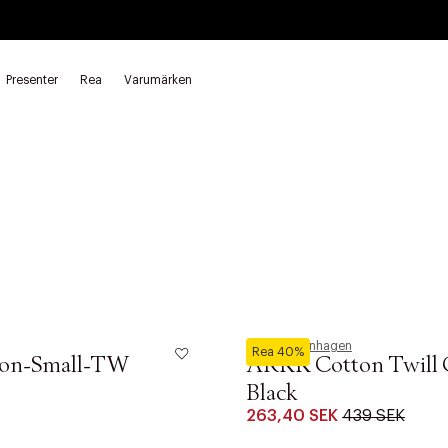
Presenter
Rea
Varumärken
ARKK Copenhagen
Rea 40%
con-Small-TW
ARKK Cotton Twill C
Black
263,40 SEK
439 SEK