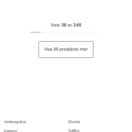
Visar
36
av
246
Visa 36 produkter mer
ITTADES TYVÄRR INTE
OUT PERSONAL DATA
Vinterjackor
Shorts
Y ÖNSKAN
rre ikke vise dig denne video. Tillad statistiske cookies fo
Kappor
Tofflor