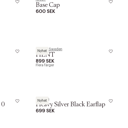
Base Cap
600 SEK
Tiger of Sweden
Nyhet
HENT
899 SEK
Flera färger
TwoJeys
Nyhet
 0
Heavy Silver Black Earflap
699 SEK