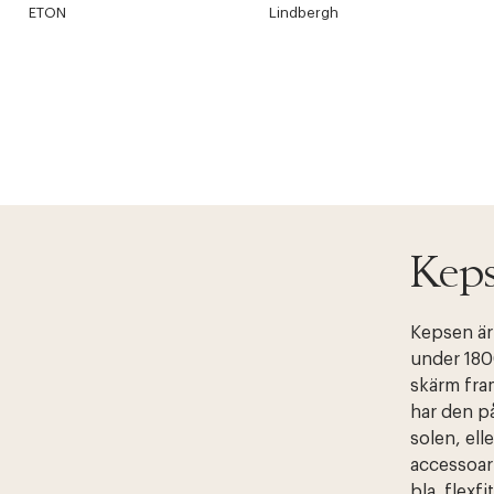
ETON
Lindbergh
Keps
Kepsen är
under 1800
skärm fram
har den p
solen, ell
accessoar
bla. flex