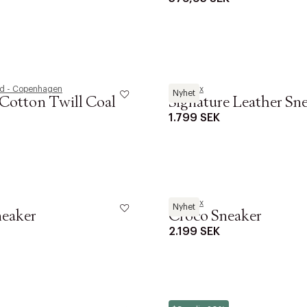
d - Copenhagen
Les Deux
Nyhet
Cotton Twill Coal
Signature Leather Sn
1.799 SEK
Les Deux
Nyhet
neaker
Croco Sneaker
2.199 SEK
Tommy Hilfiger