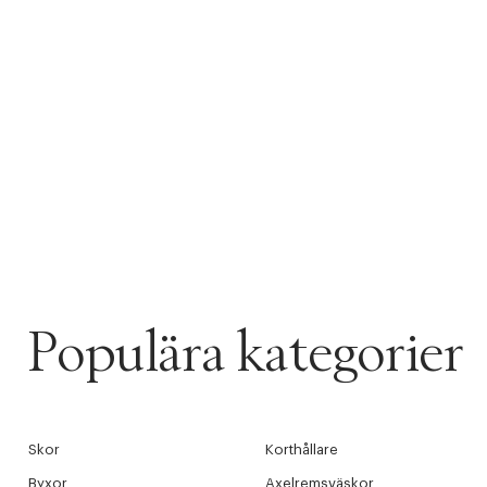
Populära kategorier
PRODUKTEN H
WE CARE AB
Skor
Korthållare
LÄGG TILL N
Øv vi kan desvæ
Byxor
Axelremsväskor