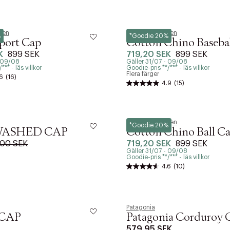
uren
Polo Ralph Lauren
%
*Goodie 20%
Sport Cap
Cotton Chino Baseba
K
899 SEK
719,20 SEK
899 SEK
- 09/08
Gäller 31/07 - 09/08
** - läs villkor
Goodie-pris **/*** - läs villkor
Flera färger
6
(16)
4.9
(15)
Polo Ralph Lauren
*Goodie 20%
WASHED CAP
Cotton Chino Ball C
00 SEK
719,20 SEK
899 SEK
Gäller 31/07 - 09/08
Goodie-pris **/*** - läs villkor
4.6
(10)
Patagonia
CAP
Patagonia Corduroy 
579,95 SEK