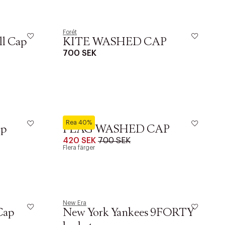
Forét
ll Cap
KITE WASHED CAP
700 SEK
Forét
Rea 40%
ap
FLAG WASHED CAP
420 SEK
700 SEK
Flera färger
New Era
Cap
New York Yankees 9FORTY