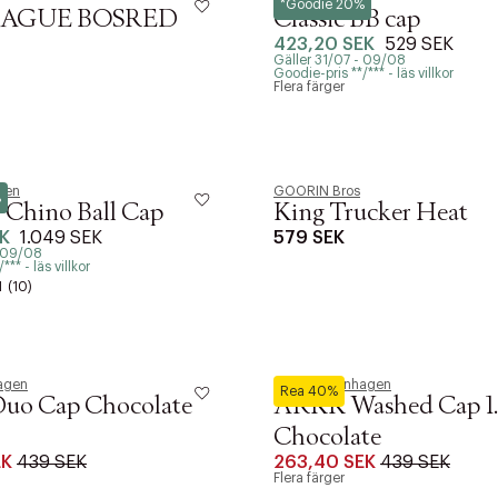
*Goodie 20%
EAGUE BOSRED
Classic BB cap
423,20 SEK
529 SEK
Gäller 31/07 - 09/08
Goodie-pris **/*** - läs villkor
Flera färger
uren
GOORIN Bros
%
 Chino Ball Cap
King Trucker Heat
K
1.049 SEK
579 SEK
- 09/08
** - läs villkor
1
(10)
agen
ARKK Copenhagen
Rea 40%
o Cap Chocolate
ARKK Washed Cap 1.
Chocolate
EK
439 SEK
263,40 SEK
439 SEK
Flera färger