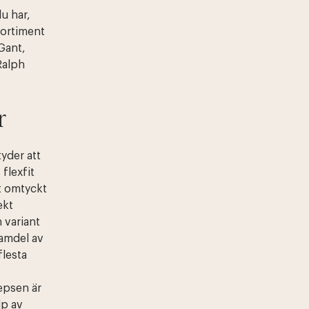
u har,
sortiment
Gant,
Ralph
r
yder att
 flexfit
t omtyckt
ekt
 variant
ramdel av
flesta
epsen är
lp av