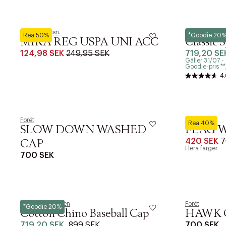
U.S. Polo Assn.
Polo Ralph La
Rea 50%
*Goodie 20
MIKA REG USPA UNI ACC
Classic 
124,98 SEK
249,95 SEK
719,20 SE
Gäller 31/07 
Goodie-pris **/*
4.
Forét
Forét
Rea 40%
SLOW DOWN WASHED
FLAG 
420 SEK
7
CAP
Flera färger
700 SEK
Polo Ralph Lauren
Forét
*Goodie 20%
Cotton Chino Baseball Cap
HAWK 
719,20 SEK
899 SEK
700 SEK