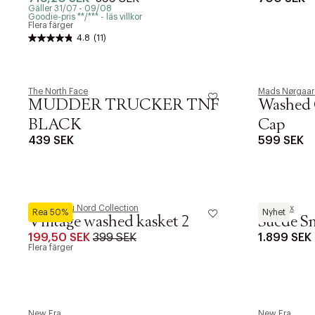
Gäller 31/07 - 09/08
Goodie-pris **/*** - läs villkor
Flera färger
4.8
(11)
The North Face
Mads Nørgaar
MUDDER TRUCKER TNF
Washed 
BLACK
Cap
439 SEK
599 SEK
Magasin du Nord Collection
Les Deux
Rea 50%
Nyhet
Vintage washed kasket 2
Suede S
199,50 SEK
399 SEK
1.899 SEK
Flera färger
New Era
New Era