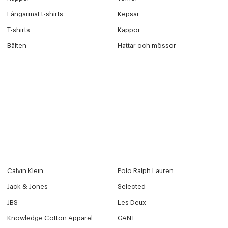
Långärmat t-shirts
Kepsar
T-shirts
Kappor
Edit cookies
Bälten
Hattar och mössor
Stäng
Calvin Klein
Polo Ralph Lauren
Jack & Jones
Selected
JBS
Les Deux
Knowledge Cotton Apparel
GANT