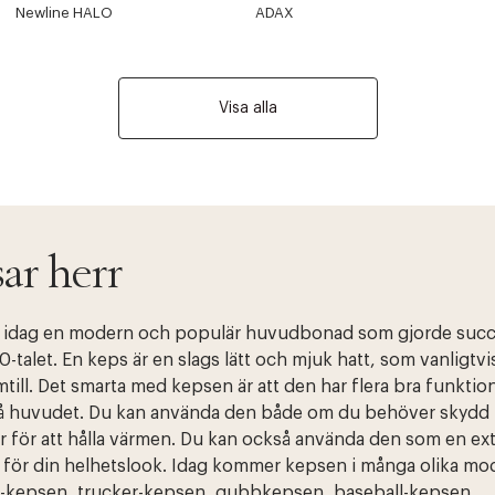
Newline HALO
ADAX
Visa alla
ar herr
 idag en modern och populär huvudbonad som gjorde succ
-talet. En keps är en slags lätt och mjuk hatt, som vanligtvi
till. Det smarta med kepsen är att den har flera bra funktio
å huvudet. Du kan använda den både om du behöver skydd
er för att hålla värmen. Du kan också använda den som en ex
 för din helhetslook. Idag kommer kepsen i många olika mo
fit-kepsen, trucker-kepsen, gubbkepsen, baseball-kepsen,