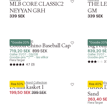
MLB CORE CLASSIC2
THE L
NEYYAN GRH
GM
339 SEK
339 SEK
Polo Ralph Lauren
Polo Ralph La
*Goodie 20%
*Goodie 20
Cotton Chino Baseball Cap
Big Pony
719,20 SEK
899 SEK
839,20 SE
Gäller 31/07 - 09/08
Gäller 31/07 
Goodie-pris **/*** - läs villkor
Goodie-pris **/*
Flera färger
3.
4.7
(3)
Magasin du Nord Collection
ARKK Copenh
Rea 50%
Rea 40%
Denim kasket 1
ARKK Du
199,50 SEK
399 SEK
Sand
263,40 S
Flera färger