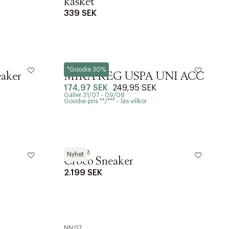
kasket
339 SEK
U.S. Polo Assn.
*Goodie 30%
eaker
MIKA REG USPA UNI ACC
174,97 SEK
249,95 SEK
Gäller 31/07 - 09/08
Goodie-pris **/*** - läs villkor
Les Deux
Nyhet
Croco Sneaker
2.199 SEK
NN.07