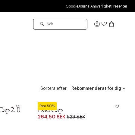
M
Goodie
Journal
Ansvarlighet
Presenter
Logga
in
Sortera efter:
Bareen
Rea 50%
ap 2. 0
Dad Cap
264,50 SEK
529 SEK