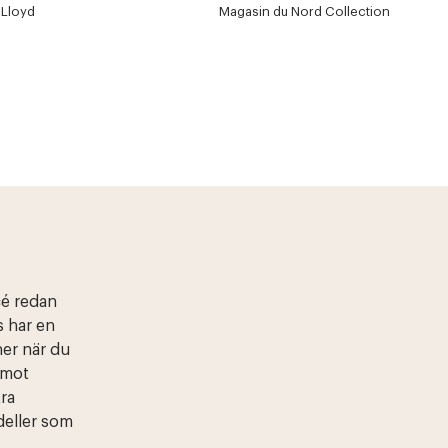
Lloyd
Magasin du Nord Collection
é redan
s har en
ner när du
 mot
tra
deller som