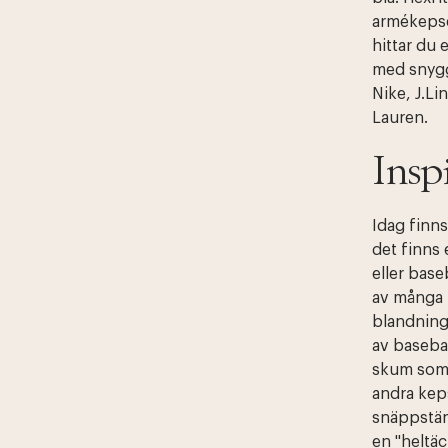
armékepse
hittar du 
med snygg
Nike, J.Li
Lauren.
Insp
Idag finn
det finns 
eller base
av många 
blandning 
av baseba
skum som 
andra kep
snäppstäng
en "heltä