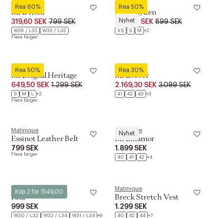
Matinique
Matinique
Rea 60%
Rea 50%
MAPristu
MABrayden
Nyhet
319,60 SEK
799 SEK
449,50 SEK
899 SEK
W29 / L32
W33 / L32
XS
S
M
+2
Flera färger
Matinique
Matinique
Rea 50%
Rea 30%
MAorignal Heritage
MADover
649,50 SEK
1.299 SEK
2.169,30 SEK
3.099 SEK
S
M
L
+2
41
42
43
+3
Flera färger
Matinique
Matinique
Nyhet
Essinot Leather Belt
MAmiamor
799 SEK
1.899 SEK
Flera färger
40
41
42
+4
Matinique
Matinique
Köp 2 för 1549,00
Paul
Breck Stretch Vest
999 SEK
1.299 SEK
W30 / L32
W32 / L34
W31 / L34
+9
40
42
44
+7