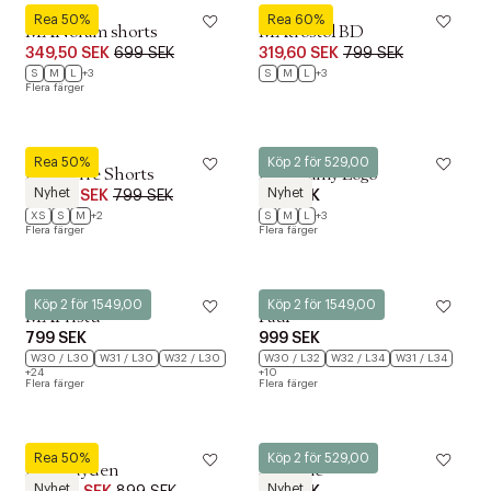
Matinique
Matinique
Rea 50%
Rea 60%
MANoram shorts
MAtrostol BD
349,50 SEK
699 SEK
319,60 SEK
799 SEK
S
M
L
+3
S
M
L
+3
Flera färger
Matinique
Matinique
Rea 50%
Köp 2 för 529,00
MAPierre Shorts
MAjeramy Logo
Nyhet
Nyhet
399,50 SEK
799 SEK
299 SEK
XS
S
M
+2
S
M
L
+3
Flera färger
Flera färger
Matinique
Matinique
Köp 2 för 1549,00
Köp 2 för 1549,00
MAPristu
Paul
799 SEK
999 SEK
W30 / L30
W31 / L30
W32 / L30
W30 / L32
W32 / L34
W31 / L34
+24
+10
Flera färger
Flera färger
Matinique
Matinique
Rea 50%
Köp 2 för 529,00
MABrayden
Jermane
Nyhet
Nyhet