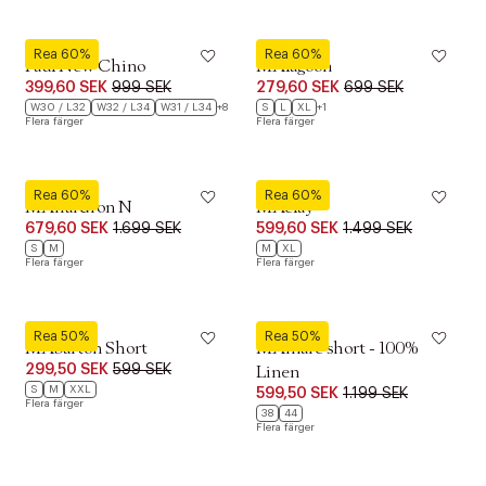
Matinique
Matinique
Rea 60%
Rea 60%
Paul New Chino
MAlagoon
399,60 SEK
999 SEK
279,60 SEK
699 SEK
W30 / L32
W32 / L34
W31 / L34
+8
S
L
XL
+1
Flera färger
Flera färger
Matinique
Matinique
Rea 60%
Rea 60%
MAhardron N
MAclay
679,60 SEK
1.699 SEK
599,60 SEK
1.499 SEK
S
M
M
XL
Flera färger
Flera färger
Matinique
Matinique
Rea 50%
Rea 50%
MAbarton Short
MAmarc short - 100%
299,50 SEK
599 SEK
Linen
S
M
XXL
599,50 SEK
1.199 SEK
Flera färger
38
44
Flera färger