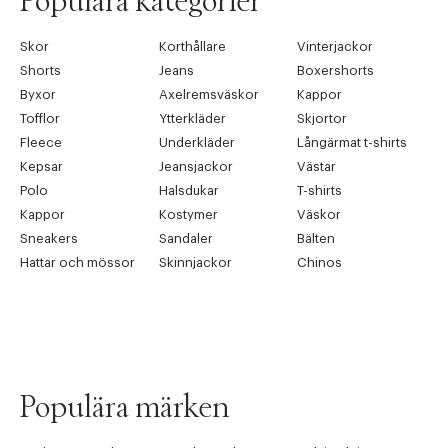
Populära kategorier
Skor
Korthållare
Vinterjackor
Shorts
Jeans
Boxershorts
Byxor
Axelremsväskor
Kappor
Tofflor
Ytterkläder
Skjortor
Fleece
Underkläder
Långärmat t-shirts
Kepsar
Jeansjackor
Västar
Polo
Halsdukar
T-shirts
Kappor
Kostymer
Väskor
Sneakers
Sandaler
Bälten
Hattar och mössor
Skinnjackor
Chinos
Populära märken