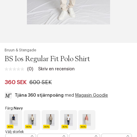
Bruun & Stengade
BS Ios Regular Fit Polo Shirt
(0)
Skriv en recension
Inget
klassificeringsvärde.
Länk
360 SEK
600 SEK
till
samma
Tjäna 360 stjärnpoäng
med
Magasin Goodie
sida.
a
Färg:
Navy
c
c
e
40%
40%
40%
40%
40%
s
N
K
G
W
D
Välj storlek
a
i
r
h
u
s