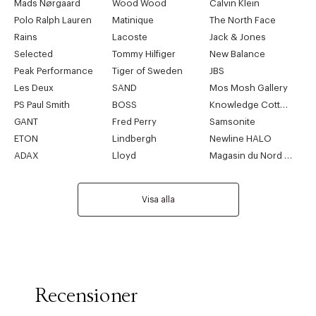
Mads Nørgaard
Wood Wood
Calvin Klein
Polo Ralph Lauren
Matinique
The North Face
Rains
Lacoste
Jack & Jones
Selected
Tommy Hilfiger
New Balance
Peak Performance
Tiger of Sweden
JBS
Les Deux
SAND
Mos Mosh Gallery
PS Paul Smith
BOSS
Knowledge Cotton Apparel
GANT
Fred Perry
Samsonite
ETON
Lindbergh
Newline HALO
ADAX
Lloyd
Magasin du Nord Collection
Visa alla