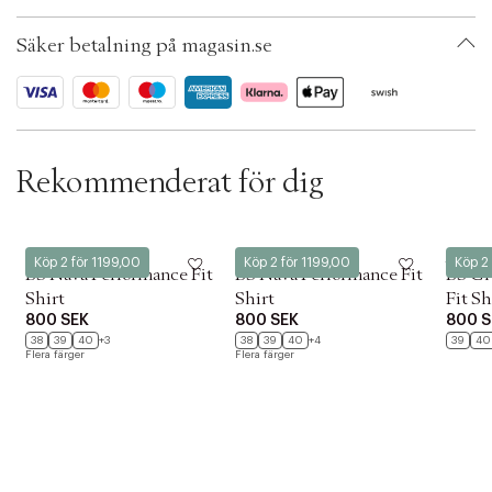
i
Klädstorlek: XXL
o
Färg: Navy
n
Säker betalning på magasin.se
Ax numbers: 07017803, 07017804, 07017801, 07017802
SKU: S15050957
ID: BQZH81-00PX
Rekommenderat för dig
Bruun & Stengade
Bruun & Stengade
Bruun 
Köp 2 för 1199,00
Köp 2 för 1199,00
Köp 2 
BS Nava Performance Fit
BS Nava Performance Fit
BS Gr
Shirt
Shirt
Fit Sh
800 SEK
800 SEK
800 S
38
39
40
+3
38
39
40
+4
39
40
Flera färger
Flera färger