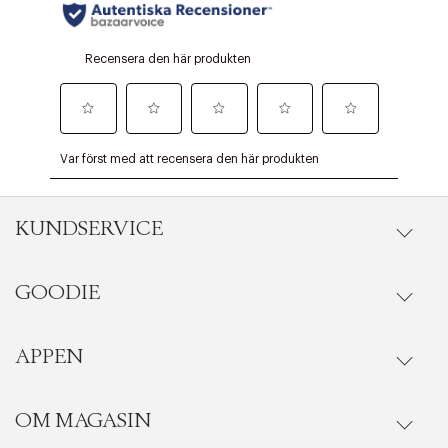
KUNDSERVICE
GOODIE
Onlineköp
Orderstatus
APPEN
Förmåner
Leverans
Vanliga frågor
OM MAGASIN
Se medlemsfördelarna i Goodie-appen