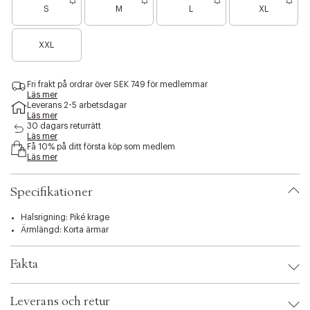
v
t
e
i
s
S
M
L
XL
i
y
e
t
t
b
n
e
y
i
c
B
l
XXL
l
a
a
i
r
y
t
a
y
Fri frakt på ordrar över SEK 749 för medlemmar
n
Läs mer
.
å
Leverans 2-5 arbetsdagar
v
g
Läs mer
a
r
30 dagars returrätt
r
a
Läs mer
i
Få 10% på ditt första köp som medlem
f
Läs mer
a
å
t
k
i
v
Specifikationer
o
a
n
r
Halsrigning: Piké krage
.
Ärmlängd: Korta ärmar
s
e
l
Fakta
e
c
Brand:
Bruun & Stengade
t
Leverans och retur
EAN: 5714606536447