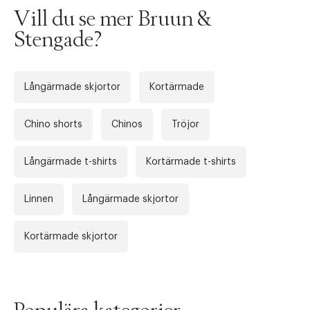
Vill du se mer Bruun &
Stengade?
Långärmade skjortor
Kortärmade
Chino shorts
Chinos
Tröjor
Långärmade t-shirts
Kortärmade t-shirts
Tidigare
Nä
Linnen
Långärmade skjortor
Kortärmade skjortor