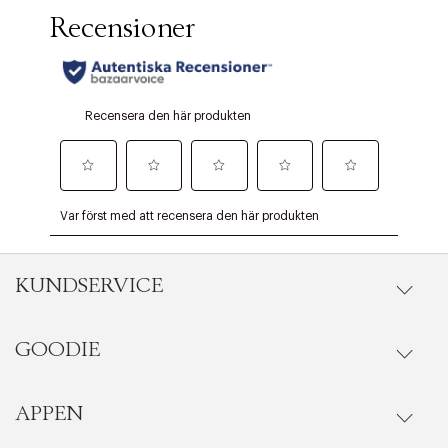
KUNDSERVICE
GOODIE
Onlineköp
Orderstatus
APPEN
Förmåner