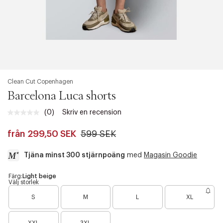
Clean Cut Copenhagen
Barcelona Luca shorts
(0)
Skriv en recension
Inget
klassificeringsvärde.
Länk
från
299,50 SEK
599 SEK
till
samma
Tjäna minst 300 stjärnpoäng
med
Magasin Goodie
sida.
a
Färg:
Light beige
Välj storlek
c
c
S
M
L
XL
e
s
B
s