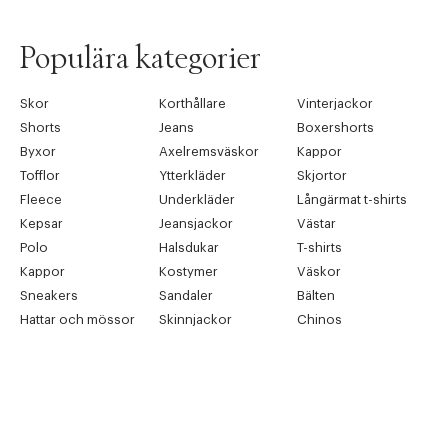
Populära kategorier
Skor
Korthållare
Vinterjackor
Shorts
Jeans
Boxershorts
Byxor
Axelremsväskor
Kappor
Tofflor
Ytterkläder
Skjortor
Fleece
Underkläder
Långärmat t-shirts
Kepsar
Jeansjackor
Västar
Polo
Halsdukar
T-shirts
Kappor
Kostymer
Väskor
Sneakers
Sandaler
Bälten
Hattar och mössor
Skinnjackor
Chinos