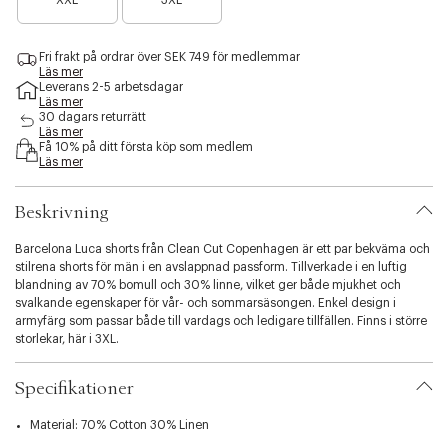
XXL
3XL
a
i
r
b
a
i
Fri frakt på ordrar över SEK 749 för medlemmar
n
l
Läs mer
å
i
Leverans 2-5 arbetsdagar
g
Läs mer
t
r
30 dagars returrätt
y
a
Läs mer
.
Få 10% på ditt första köp som medlem
f
v
Läs mer
å
a
k
r
v
Beskrivning
i
a
a
r
t
Barcelona Luca shorts från Clean Cut Copenhagen är ett par bekväma och
i
stilrena shorts för män i en avslappnad passform. Tillverkade i en luftig
o
blandning av 70% bomull och 30% linne, vilket ger både mjukhet och
n
svalkande egenskaper för vår- och sommarsäsongen. Enkel design i
.
armyfärg som passar både till vardags och ledigare tillfällen. Finns i större
s
storlekar, här i 3XL.
e
l
Specifikationer
e
c
Material: 70% Cotton 30% Linen
t