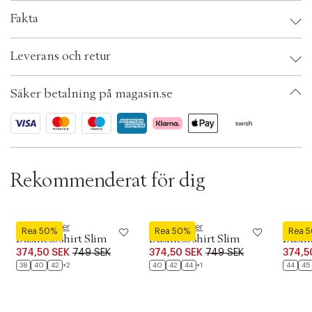
i
o
Fakta
n
Brand:
Clean Cut Copenhagen
Leverans och retur
EAN: 5715528189063
Klädstorlek: M
Färg: Light beige
Säker betalning på magasin.se
Ax numbers: 07140119
SKU: S15470503
ID: BRDM78-013T
Rekommenderat för dig
Seidensticker
Seidensticker
Seidens
Rea 50%
Rea 50%
Rea 
Business shirt Slim
Business shirt Slim
Busine
374,50 SEK
749 SEK
374,50 SEK
749 SEK
374,5
38
40
42
+2
40
42
44
+1
44
45