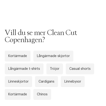
Vill du se mer Clean Cut
Copenhagen?
Kortärmade
Långärmade skjortor
Tidigare
Långärmade t-shirts
Tröjor
Casual shorts
Nä
Linneskjortor
Cardigans
Linnebyxor
Kortärmade
Chinos