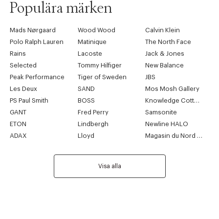
Populära märken
Mads Nørgaard
Wood Wood
Calvin Klein
Polo Ralph Lauren
Matinique
The North Face
Rains
Lacoste
Jack & Jones
Selected
Tommy Hilfiger
New Balance
Peak Performance
Tiger of Sweden
JBS
Les Deux
SAND
Mos Mosh Gallery
PS Paul Smith
BOSS
Knowledge Cotton Apparel
GANT
Fred Perry
Samsonite
ETON
Lindbergh
Newline HALO
ADAX
Lloyd
Magasin du Nord Collection
Visa alla