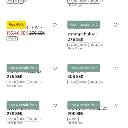
XS
S
M
+2
36/38
38/40
40/42
+3
Flera färger
Kunert
Kunert
Rea 40%
Köp 4 betala för 3
ALLOVER LOVE
Mystique 20
155,40 SEK
259 SEK
strømpebukser
40/42
279 SEK
36/38
38/40
40/42
+3
Flera färger
Kunert
Kunert
Köp 4 betala för 3
Köp 4 betala för 3
Velvet 40 leggings
Velvet 40
279 SEK
309 SEK
36/38
38/40
40/42
+3
36/38
38/40
40/42
+3
Flera färger
Kunert
Kunert
Köp 4 betala för 3
Köp 4 betala för 3
SATIN LOOK 20
COTTON SOLE 20
279 SEK
209 SEK
36/38
38/40
40/42
+3
40/42
Flera färger
Flera färger