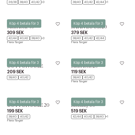
36/38
38/40
40/42
+3
38/40
40/42
42/44
+1
Kunert
Kunert
Köp 4 betala för 3
Köp 4 betala för 3
Satin look 40
SATIN LOOK 20
309 SEK
379 SEK
42/44
40/42
38/40
+3
38/40
40/42
42/44
Flera färger
Flera färger
Kunert
Kunert
Köp 4 betala för 3
Köp 4 betala för 3
COTTON SOLE
Satin look 20
209 SEK
119 SEK
38/40
40/42
38/40
40/42
Flera färger
Kunert
Kunert
Köp 4 betala för 3
Köp 4 betala för 3
COTTON SOLE 20
Mommy 80
199 SEK
519 SEK
38/40
40/42
42/44
40/42
38/40
+1
Flera färger