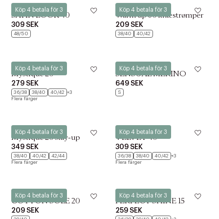
Kunert
Kunert
Köp 4 betala för 3
Köp 4 betala för 3
SATIN LOOK 40
Warm up 60 knæstrømper
309 SEK
209 SEK
48/50
38/40
40/42
Kunert
Kunert
Köp 4 betala för 3
Köp 4 betala för 3
Mystique 20
SENSUAL MERINO
279 SEK
649 SEK
36/38
38/40
40/42
+3
S
Flera färger
Kunert
Kunert
Köp 4 betala för 3
Köp 4 betala för 3
Mystique 20 stay-up
VELVET 40
349 SEK
309 SEK
38/40
40/42
42/44
36/38
38/40
40/42
+3
Flera färger
Flera färger
Kunert
Kunert
Köp 4 betala för 3
Köp 4 betala för 3
COTTON SOLE 20
PERFECT SHINE 15
209 SEK
259 SEK