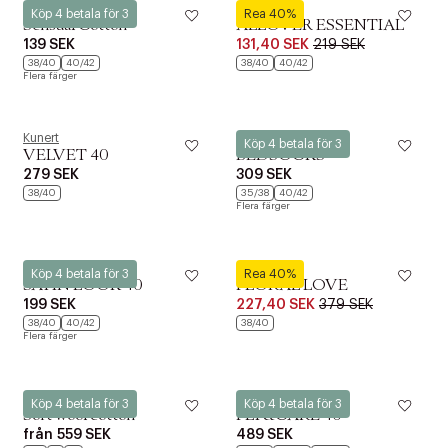
Kunert
Kunert
Köp 4 betala för 3
Rea 40%
Sensual Cotton
ALLOVER ESSENTIAL
139 SEK
131,40 SEK
219 SEK
38/40
40/42
38/40
40/42
Flera färger
Kunert
Kunert
Köp 4 betala för 3
VELVET 40
BEDSOCKS
279 SEK
309 SEK
38/40
35/38
40/42
Flera färger
Kunert
Kunert
Köp 4 betala för 3
Rea 40%
SATIN LOOK 40
FLORAL LOVE
199 SEK
227,40 SEK
379 SEK
38/40
40/42
38/40
Flera färger
Kunert
Kunert
Köp 4 betala för 3
Köp 4 betala för 3
Soft wool cotton
FLY&CARE 40
från
559 SEK
489 SEK