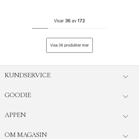
Visar
36
av
172
Visa 36 produkter mer
KUNDSERVICE
GOODIE
Onlineköp
Orderstatus
APPEN
Förmåner
Leverans
Vanliga frågor
OM MAGASIN
Se medlemsfördelarna i Goodie-appen