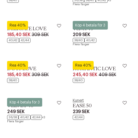
38/40
36/38
38/40
40/42
+3
Flera färger
Kunert
Kunert
Rea 40%
Köp 4 betala för 3
DELICATE LOVE
Velvet 40
185,40 SEK
309 SEK
209 SEK
40/42
42/44
38/40
40/42
Flera färger
Kunert
Kunert
Rea 40%
Rea 40%
DOTS LOVE
ROMANTIC LOVE
185,40 SEK
309 SEK
245,40 SEK
409 SEK
38/40
38/40
Kunert
Kunert
Köp 4 betala för 3
VELVET 40
EASE 50
249 SEK
239 SEK
36/38
40/42
42/44
+3
42/44
Flera färger