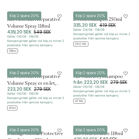
K18
K18
Köp 2 spara 20%
Köp 2 spara 20%
K18 AstroLift Reparative
Detox Shampoo 250ml
335,20 SEK
419 SEK
Volume Spray 118ml
Gäller 06/08 - 08/08
439,20 SEK
549 SEK
Kampanjpriset gäller vid köp av minst 2
Gäller 06/08 - 08/08
produkter från samma kampanj.
Kampanjpriset gäller vid köp av minst 2
250 ML
produkter från samma kampanj.
118ml
K18
K18
Köp 2 spara 20%
Köp 2 spara 20%
K18 AstroLift Reparative
AirWash Dry Shampoo
från
223,20 SEK
279 SEK
Volume Spray er en let,
Gäller 06/08 - 08/08
223,20 SEK
279 SEK
varmefri volumenspray
Kampanjpriset gäller vid köp av minst 2
Gäller 06/08 - 08/08
produkter från samma kampanj.
Kampanjpriset gäller vid köp av minst 2
47 ML
produkter från samma kampanj.
47ml
K18
K18
Köp 2 spara 20%
Köp 2 spara 20%
Damage Shield Protective
K18 Heat Bounce 118ml