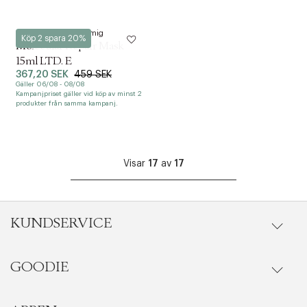
KOMMER SNART ONLINE
Meddela mig
K18
Köp 2 spara 20%
Molecular Repair Mask
15ml LTD. E
367,20 SEK
459 SEK
Gäller 06/08 - 08/08
Kampanjpriset gäller vid köp av minst 2
produkter från samma kampanj.
Visar
17
av
17
KUNDSERVICE
GOODIE
Onlineköp