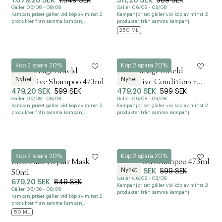
1.079,20 SEK
1.349 SEK
311,20 SEK
389 SEK
90ml
Gäller 06/08 - 08/08
Gäller 06/08 - 08/08
Kampanjpriset gäller vid köp av minst 2
Kampanjpriset gäller vid köp av minst 2
produkter från samma kampanj.
produkter från samma kampanj.
250 ML
K18
K18
Köp 2 spara 20%
Köp 2 spara 20%
K18 Damage Shield
K18 Damage Shield
Nyhet
Nyhet
Protective Shampoo 473ml
Protective Conditioner
479,20 SEK
599 SEK
479,20 SEK
599 SEK
473ml
Gäller 06/08 - 08/08
Gäller 06/08 - 08/08
Kampanjpriset gäller vid köp av minst 2
Kampanjpriset gäller vid köp av minst 2
produkter från samma kampanj.
produkter från samma kampanj.
K18
K18
Köp 2 spara 20%
Köp 2 spara 20%
Molecular Repair Mask
K18 Detox Shampoo 473ml
Nyhet
479,20 SEK
599 SEK
50ml
Gäller 06/08 - 08/08
679,20 SEK
849 SEK
Kampanjpriset gäller vid köp av minst 2
Gäller 06/08 - 08/08
produkter från samma kampanj.
Kampanjpriset gäller vid köp av minst 2
produkter från samma kampanj.
50 ML