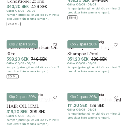
439,20 SEK
549 SEK
Conditioner 250ml
Gäller 06/08 - 08/08
343,20 SEK
429 SEK
Kampanjpriset gäller vid köp av minst 2
Gäller 06/08 - 08/08
produkter från samma kampanj.
Kampanjpriset gäller vid köp av minst 2
118ml
produkter från samma kampanj.
250 ML
KOMMER SNART ONLINE
Meddela mig
K18
K18
Köp 2 spara 20%
Köp 2 spara 20%
Molecular Repair Hair Oil
K18 TripleBright Purple
30ml
Shampoo 125ml
599,20 SEK
749 SEK
351,20 SEK
439 SEK
Gäller 06/08 - 08/08
Gäller 06/08 - 08/08
Kampanjpriset gäller vid köp av minst 2
Kampanjpriset gäller vid köp av minst 2
produkter från samma kampanj.
produkter från samma kampanj.
30 ML
KOMMER SNART ONLINE
KOMMER SNART ONLINE
Meddela mig
Meddela mig
K18
K18
Köp 2 spara 20%
Köp 2 spara 20%
MOLECULAR REPAIR
Molecular Repair Mask 5ml
111,20 SEK
139 SEK
HAIR OIL 10ML
Gäller 06/08 - 08/08
319,20 SEK
399 SEK
Kampanjpriset gäller vid köp av minst 2
Gäller 06/08 - 08/08
produkter från samma kampanj.
Kampanjpriset gäller vid köp av minst 2
produkter från samma kampanj.